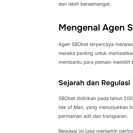
dan lebih bersemangat.
Mengenal Agen S
Agen SBObet terpercaya menawar
mereka penting untuk memastikan 
membantu para pemain memilih t
Sejarah dan Regulasi
SBObet didirikan pada tahun 2004
Isle of Man, yang menunjukkan b
permainan adil dan transparan.
Regulasi ini juga menjamin per