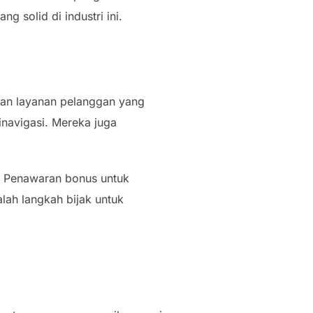
 solid di industri ini.
 dan layanan pelanggan yang
inavigasi. Mereka juga
n. Penawaran bonus untuk
alah langkah bijak untuk