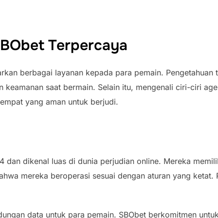
BObet Terpercaya
kan berbagai layanan kepada para pemain. Pengetahuan te
keamanan saat bermain. Selain itu, mengenali ciri-ciri ag
empat yang aman untuk berjudi.
 dan dikenal luas di dunia perjudian online. Mereka memilik
ahwa mereka beroperasi sesuai dengan aturan yang ketat. 
lindungan data untuk para pemain. SBObet berkomitmen un