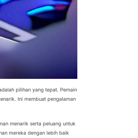
alah pilihan yang tepat. Pemain
menarik. Ini membuat pengalaman
an menarik serta peluang untuk
nan mereka dengan lebih baik