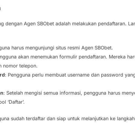
n
ng dengan Agen SBObet adalah melakukan pendaftaran. La
guna harus mengunjungi situs resmi Agen SBObet.
engguna akan menemukan formulir pendaftaran. Mereka haru
n nomor telepon.
rd
: Pengguna perlu membuat username dan password yan
an
: Setelah mengisi semua informasi, pengguna harus menye
l ‘Daftar’.
gguna sudah terdaftar dan siap untuk melanjutkan ke langkah