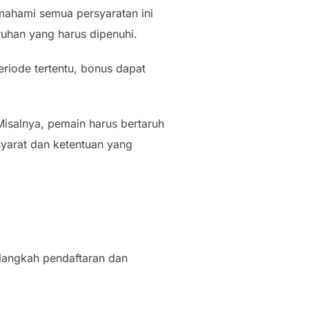
mahami semua persyaratan ini
uhan yang harus dipenuhi.
riode tertentu, bonus dapat
Misalnya, pemain harus bertaruh
syarat dan ketentuan yang
langkah pendaftaran dan