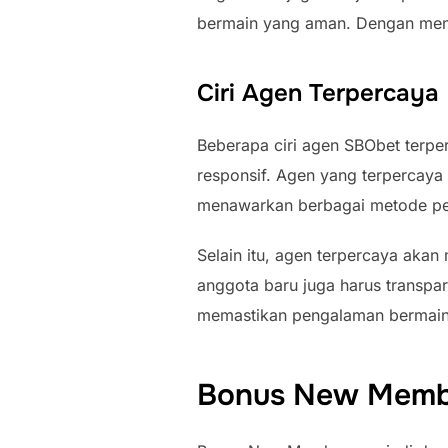
bermain yang aman. Dengan mengik
Ciri Agen Terpercaya
Beberapa ciri agen SBObet terpe
responsif. Agen yang terpercaya
menawarkan berbagai metode p
Selain itu, agen terpercaya aka
anggota baru juga harus transpar
memastikan pengalaman bermai
Bonus New Mem