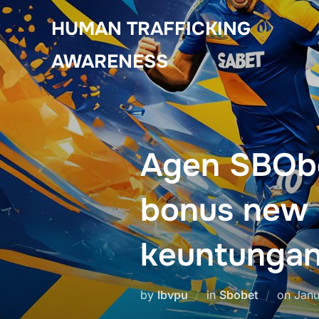
Skip
HUMAN TRAFFICKING
to
content
AWARENESS
Agen SBObe
bonus new 
keuntungan
Post
by
lbvpu
in
Sbobet
on
Janu
on