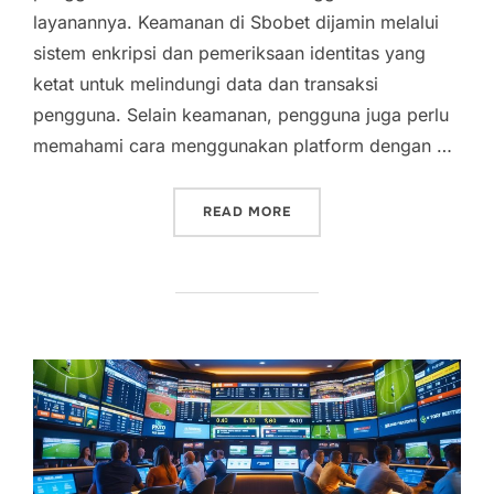
layanannya. Keamanan di Sbobet dijamin melalui
sistem enkripsi dan pemeriksaan identitas yang
ketat untuk melindungi data dan transaksi
pengguna. Selain keamanan, pengguna juga perlu
memahami cara menggunakan platform dengan …
“SBOBET MEMAHAMI ASPE
READ MORE