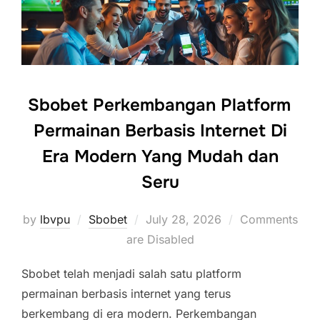
Sbobet Perkembangan Platform
Permainan Berbasis Internet Di
Era Modern Yang Mudah dan
Seru
Posted
by
lbvpu
Sbobet
July 28, 2026
Comments
on
are Disabled
Sbobet telah menjadi salah satu platform
permainan berbasis internet yang terus
berkembang di era modern. Perkembangan