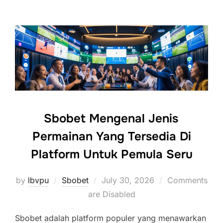
Sbobet Mengenal Jenis
Permainan Yang Tersedia Di
Platform Untuk Pemula Seru
Posted
by
lbvpu
Sbobet
July 30, 2026
Comments
on
are Disabled
Sbobet adalah platform populer yang menawarkan