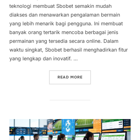
teknologi membuat Sbobet semakin mudah
diakses dan menawarkan pengalaman bermain
yang lebih menarik bagi pengguna. Ini membuat
banyak orang tertarik mencoba berbagai jenis
permainan yang tersedia secara online. Dalam
waktu singkat, Sbobet berhasil menghadirkan fitur
yang lengkap dan inovatif. …
“SBOBET PERKEMBANGAN 
READ MORE