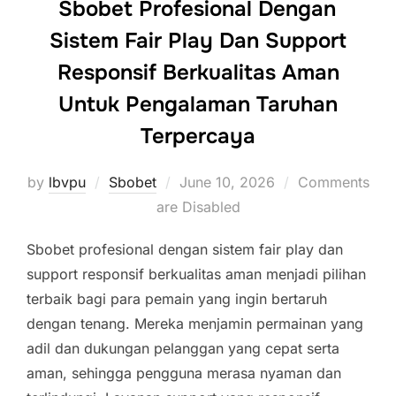
Sbobet Profesional Dengan
Sistem Fair Play Dan Support
Responsif Berkualitas Aman
Untuk Pengalaman Taruhan
Terpercaya
Posted
by
lbvpu
Sbobet
June 10, 2026
Comments
on
are Disabled
Sbobet profesional dengan sistem fair play dan
support responsif berkualitas aman menjadi pilihan
terbaik bagi para pemain yang ingin bertaruh
dengan tenang. Mereka menjamin permainan yang
adil dan dukungan pelanggan yang cepat serta
aman, sehingga pengguna merasa nyaman dan