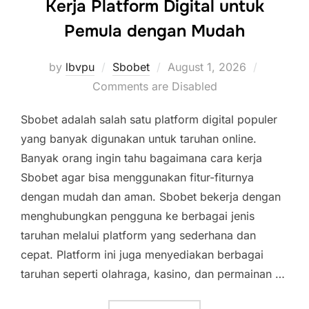
Kerja Platform Digital untuk
Pemula dengan Mudah
Posted
by
lbvpu
Sbobet
August 1, 2026
on
Comments are Disabled
Sbobet adalah salah satu platform digital populer
yang banyak digunakan untuk taruhan online.
Banyak orang ingin tahu bagaimana cara kerja
Sbobet agar bisa menggunakan fitur-fiturnya
dengan mudah dan aman. Sbobet bekerja dengan
menghubungkan pengguna ke berbagai jenis
taruhan melalui platform yang sederhana dan
cepat. Platform ini juga menyediakan berbagai
taruhan seperti olahraga, kasino, dan permainan …