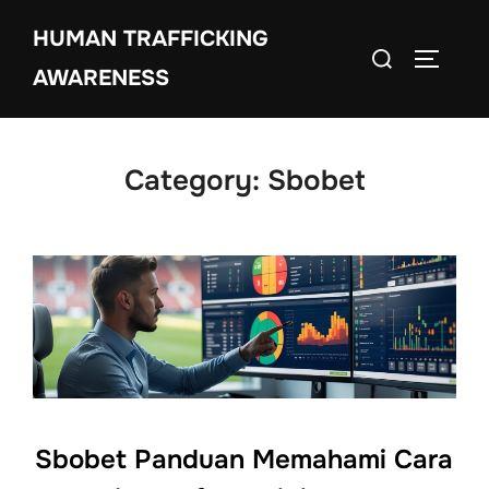
Skip
HUMAN TRAFFICKING
to
Search
TOGGLE
content
AWARENESS
for:
Category:
Sbobet
Sbobet Panduan Memahami Cara