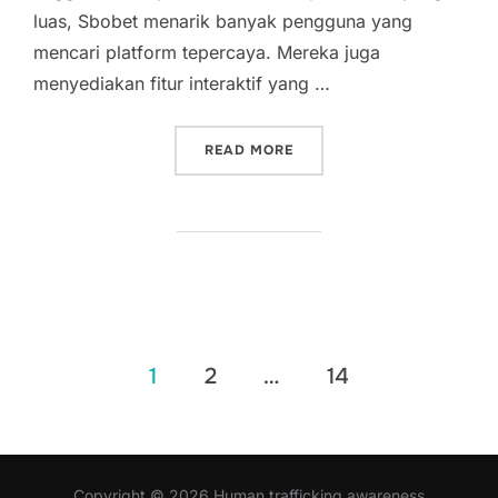
luas, Sbobet menarik banyak pengguna yang
mencari platform tepercaya. Mereka juga
menyediakan fitur interaktif yang …
“SBOBET INTERAKTIF DEN
READ MORE
Posts
1
2
…
14
pagination
Copyright © 2026 Human trafficking awareness