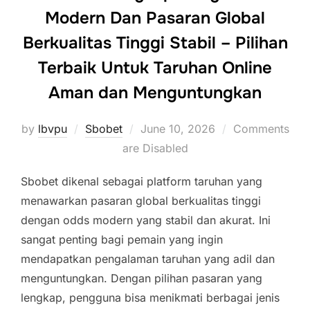
Modern Dan Pasaran Global
Berkualitas Tinggi Stabil – Pilihan
Terbaik Untuk Taruhan Online
Aman dan Menguntungkan
Posted
by
lbvpu
Sbobet
June 10, 2026
Comments
on
are Disabled
Sbobet dikenal sebagai platform taruhan yang
menawarkan pasaran global berkualitas tinggi
dengan odds modern yang stabil dan akurat. Ini
sangat penting bagi pemain yang ingin
mendapatkan pengalaman taruhan yang adil dan
menguntungkan. Dengan pilihan pasaran yang
lengkap, pengguna bisa menikmati berbagai jenis