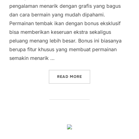
pengalaman menarik dengan grafis yang bagus
dan cara bermain yang mudah dipahami.
Permainan tembak ikan dengan bonus eksklusif
bisa memberikan keseruan ekstra sekaligus
peluang menang lebih besar. Bonus ini biasanya
berupa fitur khusus yang membuat permainan
semakin menarik …
“TEMBAK IKAN TERBAIK D
READ MORE