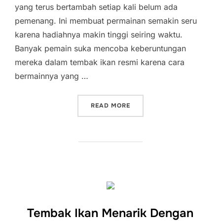
yang terus bertambah setiap kali belum ada
pemenang. Ini membuat permainan semakin seru
karena hadiahnya makin tinggi seiring waktu.
Banyak pemain suka mencoba keberuntungan
mereka dalam tembak ikan resmi karena cara
bermainnya yang …
“TEMBAK IKAN RESMI DE
READ MORE
Tembak Ikan Menarik Dengan