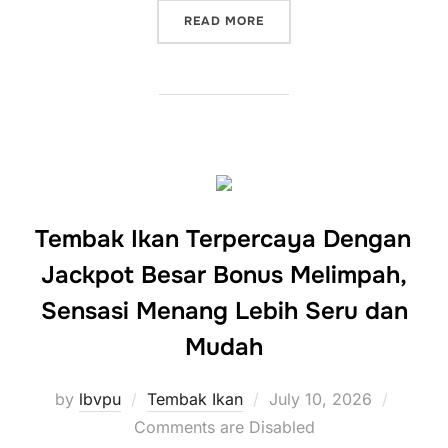
“TEMBAK IKAN FAVORIT D
READ MORE
Tembak Ikan Terpercaya Dengan
Jackpot Besar Bonus Melimpah,
Sensasi Menang Lebih Seru dan
Mudah
Posted
by
lbvpu
Tembak Ikan
July 10, 2026
on
Comments are Disabled