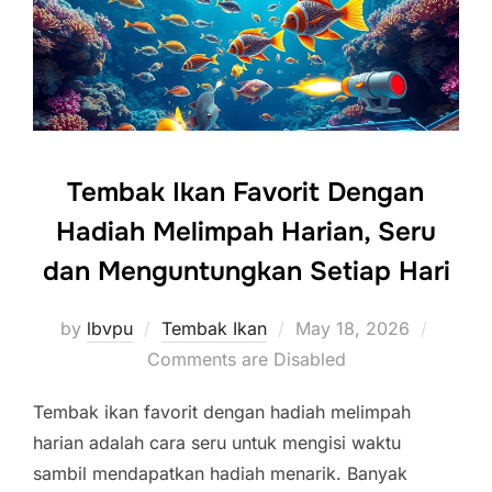
Tembak Ikan Favorit Dengan
Hadiah Melimpah Harian, Seru
dan Menguntungkan Setiap Hari
Posted
by
lbvpu
Tembak Ikan
May 18, 2026
on
Comments are Disabled
Tembak ikan favorit dengan hadiah melimpah
harian adalah cara seru untuk mengisi waktu
sambil mendapatkan hadiah menarik. Banyak