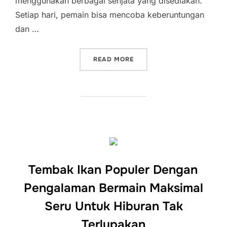
menggunakan berbagai senjata yang disediakan.
Setiap hari, pemain bisa mencoba keberuntungan
dan …
“TEMBAK IKAN PREMIUM D
READ MORE
Tembak Ikan Populer Dengan
Pengalaman Bermain Maksimal
Seru Untuk Hiburan Tak
Terlupakan