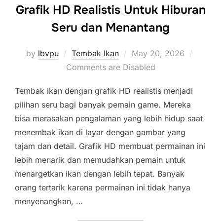
Grafik HD Realistis Untuk Hiburan
Seru dan Menantang
Posted
by
lbvpu
Tembak Ikan
May 20, 2026
on
Comments are Disabled
Tembak ikan dengan grafik HD realistis menjadi
pilihan seru bagi banyak pemain game. Mereka
bisa merasakan pengalaman yang lebih hidup saat
menembak ikan di layar dengan gambar yang
tajam dan detail. Grafik HD membuat permainan ini
lebih menarik dan memudahkan pemain untuk
menargetkan ikan dengan lebih tepat. Banyak
orang tertarik karena permainan ini tidak hanya
menyenangkan, …