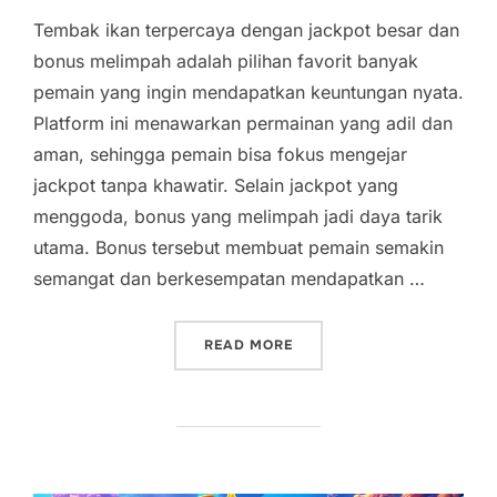
Tembak ikan terpercaya dengan jackpot besar dan
bonus melimpah adalah pilihan favorit banyak
pemain yang ingin mendapatkan keuntungan nyata.
Platform ini menawarkan permainan yang adil dan
aman, sehingga pemain bisa fokus mengejar
jackpot tanpa khawatir. Selain jackpot yang
menggoda, bonus yang melimpah jadi daya tarik
utama. Bonus tersebut membuat pemain semakin
semangat dan berkesempatan mendapatkan …
“TEMBAK IKAN TERPERCAY
READ MORE