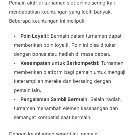
Pemain aktif di turnamen slot online sering kali
mendapatkan keuntungan yang lebih banyak.
Beberapa keuntungan ini meliputi:
Poin Loyalti
: Bermain dalam turnamen dapat
memberikan poin loyalti. Poin ini bisa ditukar
dengan bonus atau hadiah di masa depan.
Kesempatan untuk Berkompetisi
: Turnamen
memberikan platform bagi pemain untuk menguji
keterampilan mereka dan bersaing dengan
pemain lain.
Pengalaman Sambil Bermain
: Selain hadiah,
turnamen menambah elemen kesenangan dan
semangat kompetisi saat bermain.
Dengan keuntungan seperti ini, pemain