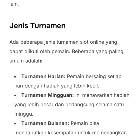
lain.
Jenis Turnamen
Ada beberapa jenis turnamen slot online yang
dapat diikuti oleh pemain. Beberapa yang paling
umum adalah:
Turnamen Harian:
Pemain bersaing setiap
hari dengan hadiah yang lebih kecil.
Turnamen Mingguan:
Ini menawarkan hadiah
yang lebih besar dan berlangsung selama satu
minggu.
Turnamen Bulanan:
Pemain bisa
mendapatkan kesempatan untuk memenangkan