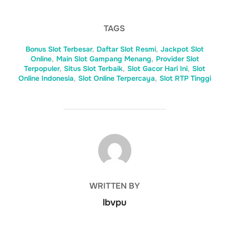
TAGS
Bonus Slot Terbesar
,
Daftar Slot Resmi
,
Jackpot Slot
Online
,
Main Slot Gampang Menang
,
Provider Slot
Terpopuler
,
Situs Slot Terbaik
,
Slot Gacor Hari Ini
,
Slot
Online Indonesia
,
Slot Online Terpercaya
,
Slot RTP Tinggi
POST AUTHOR
WRITTEN BY
lbvpu