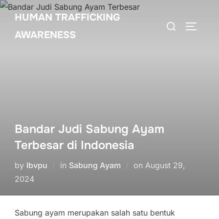
Skip
HUMAN TRAFFICKING
to
Search
TOGGLE
content
AWARENESS
for:
Bandar Judi Sabung Ayam
Terbesar di Indonesia
Posted
by
lbvpu
in
Sabung Ayam
on
August 29,
on
2024
Sabung ayam merupakan salah satu bentuk