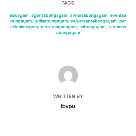
TAGS
aduayam
,
agensabungayam
,
arenasabungayam
,
eventsa
bungayam
,
judisabungayam
,
kejuaraansabungayam
,
per
kelahianayam
,
pertarunganayam
,
sabungayam
,
taruhans
abungayam
POST AUTHOR
WRITTEN BY
lbvpu