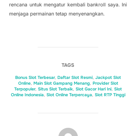
rencana untuk mengatur kembali bankroll saya. Ini
menjaga permainan tetap menyenangkan.
TAGS
Bonus Slot Terbesar
,
Daftar Slot Resmi
,
Jackpot Slot
Online
,
Main Slot Gampang Menang
,
Provider Slot
Terpopuler
,
Situs Slot Terbaik
,
Slot Gacor Hari Ini
,
Slot
Online Indonesia
,
Slot Online Terpercaya
,
Slot RTP Tinggi
POST AUTHOR