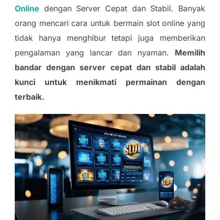
Online
dengan Server Cepat dan Stabil. Banyak
orang mencari cara untuk bermain slot online yang
tidak hanya menghibur tetapi juga memberikan
pengalaman yang lancar dan nyaman.
Memilih
bandar dengan server cepat dan stabil adalah
kunci untuk menikmati permainan dengan
terbaik.