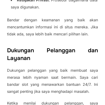
saya digunakan.
Bandar dengan keamanan yang baik akan
mencantumkan informasi ini di situs mereka. Jika
tidak ada, saya lebih baik mencari pilihan lain.
Dukungan Pelanggan dan
Layanan
Dukungan pelanggan yang baik membuat saya
merasa lebih nyaman saat bermain. Saya cari
bandar slot yang menawarkan bantuan 24/7. Ini
sangat penting jika saya menghadapi masalah.
Ketika menilai dukungan pelanggan, saya