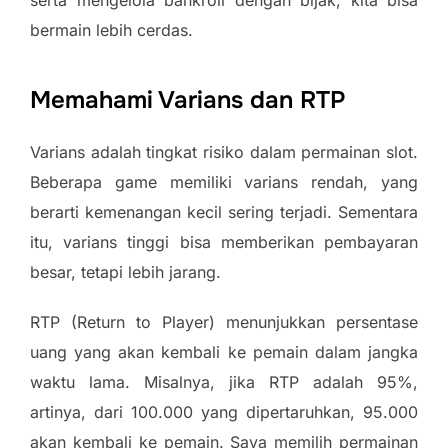
serta mengelola bankroll dengan bijak, kita bisa
bermain lebih cerdas.
Memahami Varians dan RTP
Varians adalah tingkat risiko dalam permainan slot.
Beberapa game memiliki varians rendah, yang
berarti kemenangan kecil sering terjadi. Sementara
itu, varians tinggi bisa memberikan pembayaran
besar, tetapi lebih jarang.
RTP (Return to Player) menunjukkan persentase
uang yang akan kembali ke pemain dalam jangka
waktu lama. Misalnya, jika RTP adalah 95%,
artinya, dari 100.000 yang dipertaruhkan, 95.000
akan kembali ke pemain. Saya memilih permainan