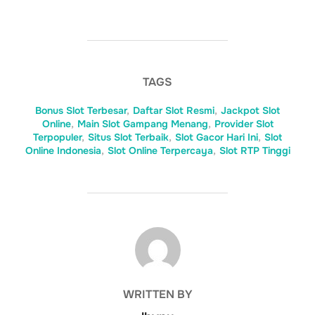
TAGS
Bonus Slot Terbesar
,
Daftar Slot Resmi
,
Jackpot Slot
Online
,
Main Slot Gampang Menang
,
Provider Slot
Terpopuler
,
Situs Slot Terbaik
,
Slot Gacor Hari Ini
,
Slot
Online Indonesia
,
Slot Online Terpercaya
,
Slot RTP Tinggi
POST AUTHOR
WRITTEN BY