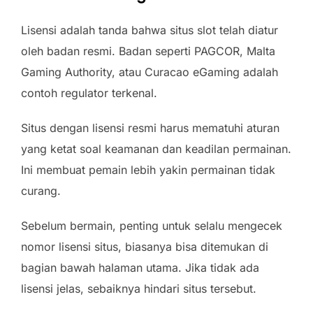
Lisensi adalah tanda bahwa situs slot telah diatur
oleh badan resmi. Badan seperti PAGCOR, Malta
Gaming Authority, atau Curacao eGaming adalah
contoh regulator terkenal.
Situs dengan lisensi resmi harus mematuhi aturan
yang ketat soal keamanan dan keadilan permainan.
Ini membuat pemain lebih yakin permainan tidak
curang.
Sebelum bermain, penting untuk selalu mengecek
nomor lisensi situs, biasanya bisa ditemukan di
bagian bawah halaman utama. Jika tidak ada
lisensi jelas, sebaiknya hindari situs tersebut.