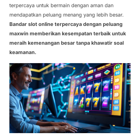
terpercaya untuk bermain dengan aman dan
mendapatkan peluang menang yang lebih besar.
Bandar slot online terpercaya dengan peluang
maxwin memberikan kesempatan terbaik untuk
meraih kemenangan besar tanpa khawatir soal
keamanan.