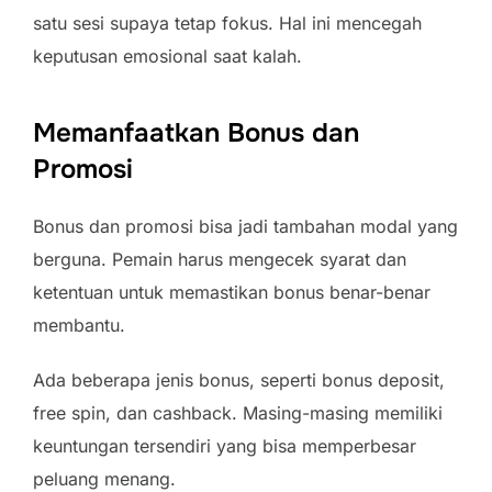
satu sesi supaya tetap fokus. Hal ini mencegah
keputusan emosional saat kalah.
Memanfaatkan Bonus dan
Promosi
Bonus dan promosi bisa jadi tambahan modal yang
berguna. Pemain harus mengecek syarat dan
ketentuan untuk memastikan bonus benar-benar
membantu.
Ada beberapa jenis bonus, seperti bonus deposit,
free spin, dan cashback. Masing-masing memiliki
keuntungan tersendiri yang bisa memperbesar
peluang menang.