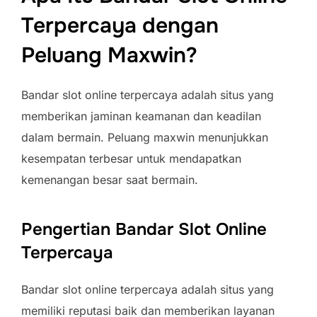
Terpercaya dengan
Peluang Maxwin?
Bandar slot online terpercaya adalah situs yang
memberikan jaminan keamanan dan keadilan
dalam bermain. Peluang maxwin menunjukkan
kesempatan terbesar untuk mendapatkan
kemenangan besar saat bermain.
Pengertian Bandar Slot Online
Terpercaya
Bandar slot online terpercaya adalah situs yang
memiliki reputasi baik dan memberikan layanan