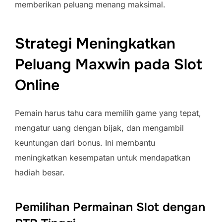
memberikan peluang menang maksimal.
Strategi Meningkatkan
Peluang Maxwin pada Slot
Online
Pemain harus tahu cara memilih game yang tepat,
mengatur uang dengan bijak, dan mengambil
keuntungan dari bonus. Ini membantu
meningkatkan kesempatan untuk mendapatkan
hadiah besar.
Pemilihan Permainan Slot dengan