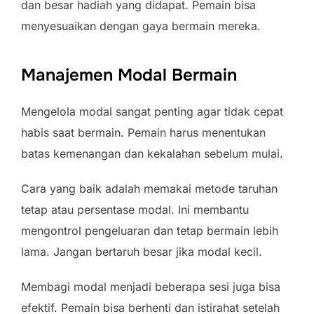
dan besar hadiah yang didapat. Pemain bisa
menyesuaikan dengan gaya bermain mereka.
Manajemen Modal Bermain
Mengelola modal sangat penting agar tidak cepat
habis saat bermain. Pemain harus menentukan
batas kemenangan dan kekalahan sebelum mulai.
Cara yang baik adalah memakai metode taruhan
tetap atau persentase modal. Ini membantu
mengontrol pengeluaran dan tetap bermain lebih
lama. Jangan bertaruh besar jika modal kecil.
Membagi modal menjadi beberapa sesi juga bisa
efektif. Pemain bisa berhenti dan istirahat setelah