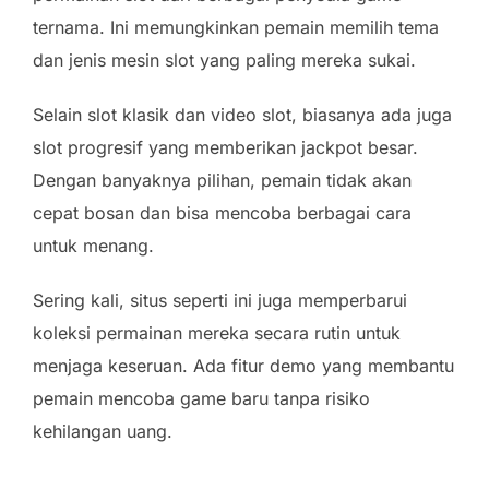
ternama. Ini memungkinkan pemain memilih tema
dan jenis mesin slot yang paling mereka sukai.
Selain slot klasik dan video slot, biasanya ada juga
slot progresif yang memberikan jackpot besar.
Dengan banyaknya pilihan, pemain tidak akan
cepat bosan dan bisa mencoba berbagai cara
untuk menang.
Sering kali, situs seperti ini juga memperbarui
koleksi permainan mereka secara rutin untuk
menjaga keseruan. Ada fitur demo yang membantu
pemain mencoba game baru tanpa risiko
kehilangan uang.