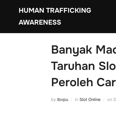
Skip
HUMAN TRAFFICKING
to
content
AWARENESS
Banyak Ma
Taruhan Slo
Peroleh Car
P
by
lbvpu
in
Slot Online
on
D
o