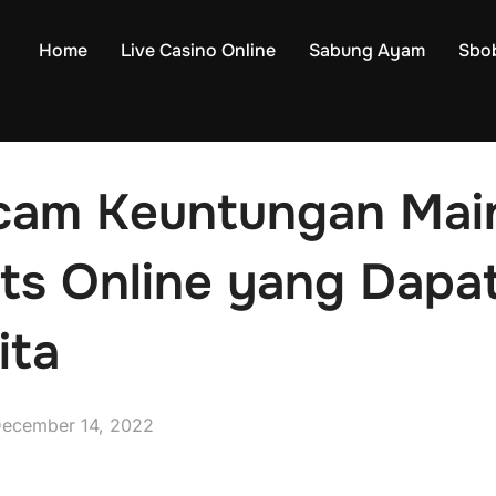
Home
Live Casino Online
Sabung Ayam
Sbo
cam Keuntungan Mai
ts Online yang Dapat
ita
osted
ecember 14, 2022
n