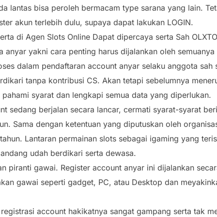
nda lantas bisa peroleh bermacam type sarana yang lain. T
ter akun terlebih dulu, supaya dapat lakukan LOGIN.
serta di Agen Slots Online Dapat dipercaya serta Sah OLXT
a anyar yakni cara penting harus dijalankan oleh semuanya 
oses dalam pendaftaran account anyar selaku anggota sah 
dikari tanpa kontribusi CS. Akan tetapi sebelumnya meneru
 pahami syarat dan lengkapi semua data yang diperlukan.
t sedang berjalan secara lancar, cermati syarat-syarat beri
un. Sama dengan ketentuan yang diputuskan oleh organisas
8 tahun. Lantaran permainan slots sebagai igaming yang ter
pandang udah berdikari serta dewasa.
n piranti gawai. Register account anyar ini dijalankan sec
an gawai seperti gadget, PC, atau Desktop dan meyakinka
s registrasi account hakikatnya sangat gampang serta tak