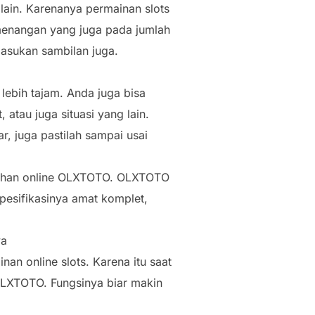
g lain. Karenanya permainan slots
emenangan yang juga pada jumlah
masukan sambilan juga.
lebih tajam. Anda juga bisa
atau juga situasi yang lain.
r, juga pastilah sampai usai
ruhan online OLXTOTO. OLXTOTO
Spesifikasinya amat komplet,
ya
n online slots. Karena itu saat
 OLXTOTO. Fungsinya biar makin