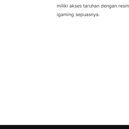
miliki akses taruhan dengan resm
igaming sepuasnya.