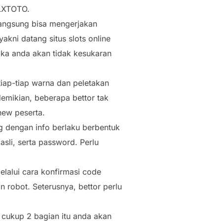
OLXTOTO.
langsung bisa mengerjakan
akni datang situs slots online
maka anda akan tidak kesukaran
tiap-tiap warna dan peletakan
demikian, beberapa bettor tak
new peserta.
ng dengan info berlaku berbentuk
sli, serta password. Perlu
elalui cara konfirmasi code
n robot. Seterusnya, bettor perlu
 cukup 2 bagian itu anda akan