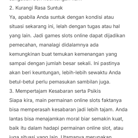
2. Kurangi Rasa Suntuk
Ya, apabila Anda suntuk dengan kondisi atau
situasi sekarang ini, lelah dengan tugas atau hal
yang lain. Jadi games slots online dapat dijadikan
pemecahan, manalagi didalamnya ada
kemungkinan buat temukan kemenangan yang
sampai dengan jumlah besar sekali. Ini pastinya
akan beri keuntungan, lebih-lebih sewaktu Anda
betul-betul perlu pemasukan sambilan juga.
3. Mempertajam Kesabaran serta Psikis
Siapa kira, main permainan online slots faktanya
bisa memperasah kesabaran jadi lebih tajam. Anda
lantas bisa menajamkan moral biar semakin kuat,
baik itu dalam hadapi permainan online slot, atau
juga situasi yang lain. Utamanya merupakan,