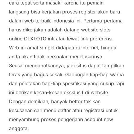
cara tepat serta masak, karena itu pemain
langsung bisa kerjakan proses register akun baru
dalam web terbaik Indonesia ini. Pertama-pertama
harus dikerjakan adalah datang website slots
online OLXTOTO inti atau lewat link preferensi.
Web ini amat simpel didapati di internet, hingga
anda akan tidak persoalan menelusurinya.
Seusai mendapatkannya, jadi situs dapat tampilkan
teras yang bagus sekali. Gabungan tiap-tiap warna
dan peletakan tiap-tiap spesifikasi yang cukup rapi
ini berikan kesan-kesan eksklusif di website.
Dengan demikian, banyak bettor tak kan
kesusahan cari menu daftar atau registrasi untuk
menyambung proses pengerjaan account new
anggota.