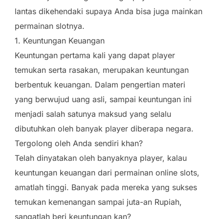
lantas dikehendaki supaya Anda bisa juga mainkan
permainan slotnya.
1. Keuntungan Keuangan
Keuntungan pertama kali yang dapat player
temukan serta rasakan, merupakan keuntungan
berbentuk keuangan. Dalam pengertian materi
yang berwujud uang asli, sampai keuntungan ini
menjadi salah satunya maksud yang selalu
dibutuhkan oleh banyak player diberapa negara.
Tergolong oleh Anda sendiri khan?
Telah dinyatakan oleh banyaknya player, kalau
keuntungan keuangan dari permainan online slots,
amatlah tinggi. Banyak pada mereka yang sukses
temukan kemenangan sampai juta-an Rupiah,
sangatlah beri keuntungan kan?