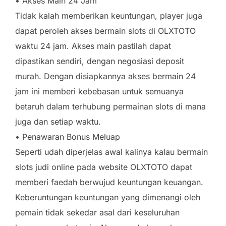
• Akses Main 24 Jam
Tidak kalah memberikan keuntungan, player juga
dapat peroleh akses bermain slots di OLXTOTO
waktu 24 jam. Akses main pastilah dapat
dipastikan sendiri, dengan negosiasi deposit
murah. Dengan disiapkannya akses bermain 24
jam ini memberi kebebasan untuk semuanya
betaruh dalam terhubung permainan slots di mana
juga dan setiap waktu.
• Penawaran Bonus Meluap
Seperti udah diperjelas awal kalinya kalau bermain
slots judi online pada website OLXTOTO dapat
memberi faedah berwujud keuntungan keuangan.
Keberuntungan keuntungan yang dimenangi oleh
pemain tidak sekedar asal dari keseluruhan