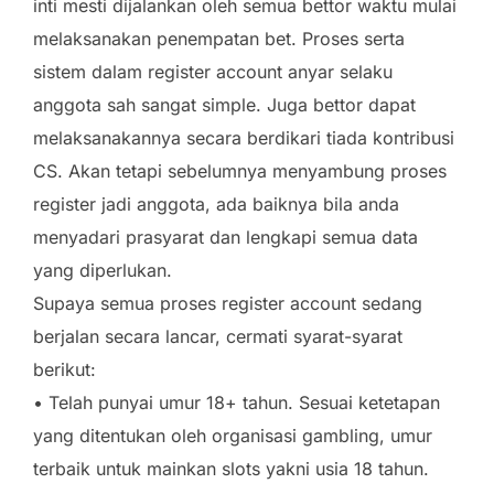
inti mesti dijalankan oleh semua bettor waktu mulai
melaksanakan penempatan bet. Proses serta
sistem dalam register account anyar selaku
anggota sah sangat simple. Juga bettor dapat
melaksanakannya secara berdikari tiada kontribusi
CS. Akan tetapi sebelumnya menyambung proses
register jadi anggota, ada baiknya bila anda
menyadari prasyarat dan lengkapi semua data
yang diperlukan.
Supaya semua proses register account sedang
berjalan secara lancar, cermati syarat-syarat
berikut:
• Telah punyai umur 18+ tahun. Sesuai ketetapan
yang ditentukan oleh organisasi gambling, umur
terbaik untuk mainkan slots yakni usia 18 tahun.