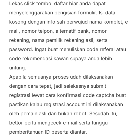
Lekas click tombol daftar biar anda dapat
menyelenggarakan pengisian formulir. Isi data
kosong dengan info sah berwujud nama komplet, e
mail, nomor telpon, alternatif bank, nomor
rekening, nama pemilik rekening asli, serta
password. Ingat buat menuliskan code referal atau
code rekomendasi kawan supaya anda lebih
untung.
Apabila semuanya proses udah dilaksanakan
dengan cara tepat, jadi selekasnya submit
registrasi lewat cara konfirmasi code captcha buat
pastikan kalau registrasi account ini dilaksanakan
oleh pemain asli dan bukan robot. Sesudah itu,
bettor perlu mengecek e-mail serta tunggu
pemberitahuan ID peserta diantar.