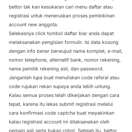
bettor tak kan kesukaran cari menu daftar atau
registrasi untuk meneruskan proses pembikinan
account new anggota.
Selekasnya click tombol daftar biar anda dapat
melaksanakan pengisian formulir. Isi data kosong
dengan info benar berwujud nama komplet, e-mail,
nomor telephone, alternatif bank, nomor rekening,
nama pemilik rekening asli, dan password.
Janganlah lupa buat menuliskan code referal atau
code rujukan rekan supaya anda lebih untung.
Kalau semua proses telah dikerjakan dengan cara
tepat, karena itu lekas submit registrasi melalui
cara konfirmasi code captcha buat meyakinkan
kalau registrasi account ini dilaksanakan oleh
pemain asli serta bukan robot. Setelah itu, bettor