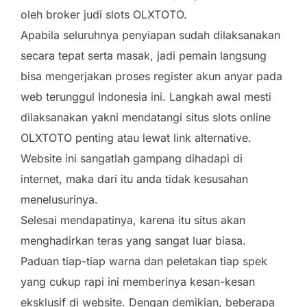
oleh broker judi slots OLXTOTO.
Apabila seluruhnya penyiapan sudah dilaksanakan
secara tepat serta masak, jadi pemain langsung
bisa mengerjakan proses register akun anyar pada
web terunggul Indonesia ini. Langkah awal mesti
dilaksanakan yakni mendatangi situs slots online
OLXTOTO penting atau lewat link alternative.
Website ini sangatlah gampang dihadapi di
internet, maka dari itu anda tidak kesusahan
menelusurinya.
Selesai mendapatinya, karena itu situs akan
menghadirkan teras yang sangat luar biasa.
Paduan tiap-tiap warna dan peletakan tiap spek
yang cukup rapi ini memberinya kesan-kesan
eksklusif di website. Dengan demikian, beberapa