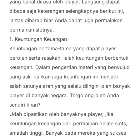
yang bakal dirasa oleh player. Langsung dapat
dibaca saja keterangan selengkapnya berikut ini,
lantas diharap biar Anda dapat juga permainkan
permainan slotnya.
1. Keuntungan Keuangan
Keuntungan pertama-tama yang dapat player
peroleh serta rasakan, ialah keuntungan berbentuk
keuangan. Dalam pengertian materi yang berwujud
uang asli, bahkan juga keuntungan ini menjadi
salah satunya arah yang selalu diingini oleh banyak
player di banyak negara. Tergolong oleh Anda
sendiri khan?
Udah dipastikan oleh banyaknya player, jika
keuntungan keuangan dari permainan online slots,
amatlah tinggi. Banyak pada mereka yang sukses