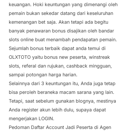
keuangan. Hoki keuntungan yang dimenangi oleh
pemain bukan sekedar datang dari keseluruhan
kemenangan bet saja. Akan tetapi ada begitu
banyak penawaran bonus disajikan oleh bandar
slots online buat menambah pendapatan pemain.
Sejumlah bonus terbaik dapat anda temui di
OLXTOTO yaitu bonus new peserta, winstreak
slots, referal dan rujukan, cashback mingguan,
sampai potongan harga harian.
Selainnya dari 3 keuntungan itu, Anda juga tetap
bisa peroleh beraneka macam sarana yang lain.
Tetapi, saat sebelum gunakan blognya, mestinya
Anda register akun lebih dulu, supaya dapat
mengerjakan LOGIN.
Pedoman Daftar Account Jadi Peserta di Agen