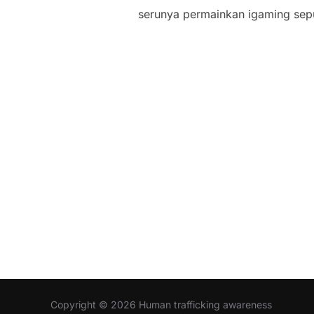
serunya permainkan igaming sep
Copyright © 2026 Human trafficking awareness