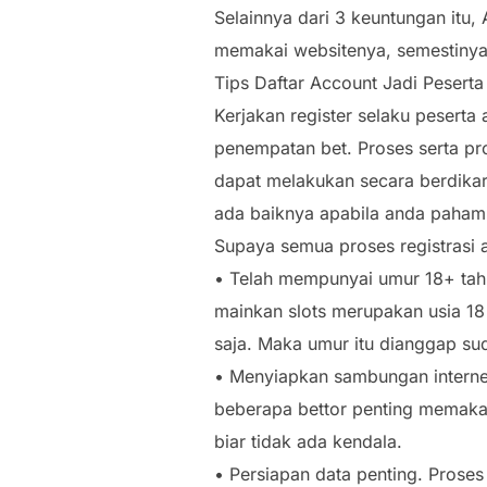
Selainnya dari 3 keuntungan itu
memakai websitenya, semestinya 
Tips Daftar Account Jadi Pesert
Kerjakan register selaku peserta
penempatan bet. Proses serta pro
dapat melakukan secara berdikari
ada baiknya apabila anda pahami
Supaya semua proses registrasi a
• Telah mempunyai umur 18+ tahu
mainkan slots merupakan usia 18
saja. Maka umur itu dianggap su
• Menyiapkan sambungan internet 
beberapa bettor penting memakai
biar tidak ada kendala.
• Persiapan data penting. Proses