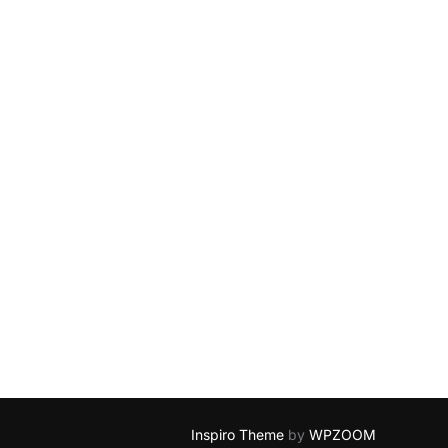
Inspiro Theme
by
WPZOOM