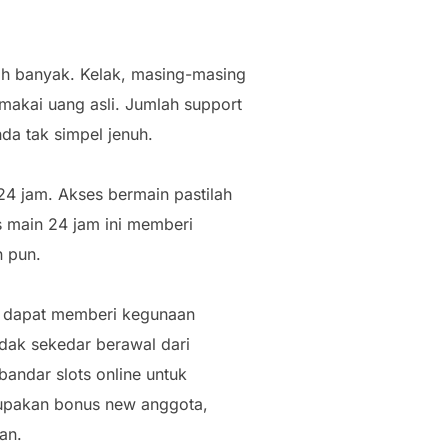
ah banyak. Kelak, masing-masing
makai uang asli. Jumlah support
da tak simpel jenuh.
24 jam. Akses bermain pastilah
s main 24 jam ini memberi
n pun.
TO dapat memberi kegunaan
dak sekedar berawal dari
andar slots online untuk
upakan bonus new anggota,
an.