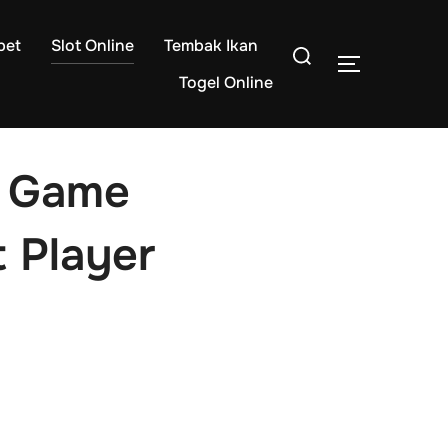
Search
bet
Slot Online
Tembak Ikan
TOGGLE S
for:
Togel Online
n Game
 Player