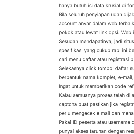
hanya butuh isi data krusial di 
Bila seluruh penyiapan udah dij
account anyar dalam web terbaik 
pokok atau lewat link opsi. Web 
Sesudah mendapatinya, jadi situs
spesifikasi yang cukup rapi ini 
cari menu daftar atau registras
Selekasnya click tombol daftar 
berbentuk nama komplet, e-mail,
Ingat untuk memberikan code ref
Kalau semuanya proses telah dila
captcha buat pastikan jika regist
perlu mengecek e mail dan menan
Pakai ID peserta atau username 
punyai akses taruhan dengan resm