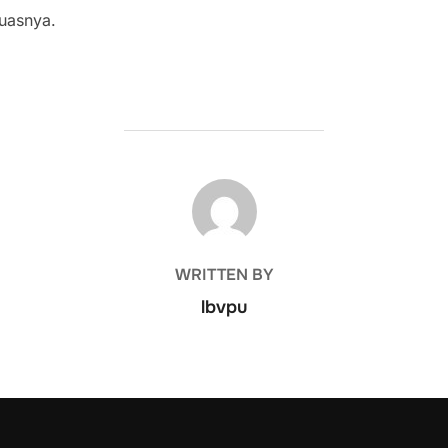
uasnya.
POST AUTHOR
WRITTEN BY
lbvpu