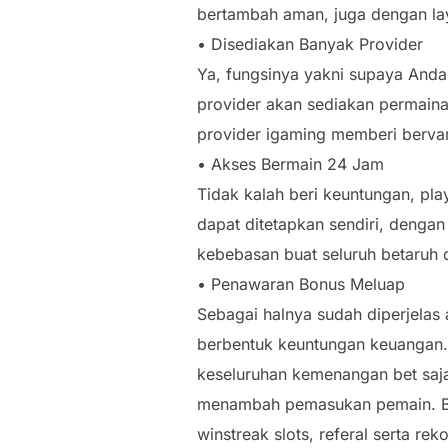
bertambah aman, juga dengan lay
• Disediakan Banyak Provider
Ya, fungsinya yakni supaya Anda
provider akan sediakan permaina
provider igaming memberi bervari
• Akses Bermain 24 Jam
Tidak kalah beri keuntungan, pl
dapat ditetapkan sendiri, dengan
kebebasan buat seluruh betaruh 
• Penawaran Bonus Meluap
Sebagai halnya sudah diperjelas 
berbentuk keuntungan keuangan.
keseluruhan kemenangan bet saja
menambah pemasukan pemain. Be
winstreak slots, referal serta r