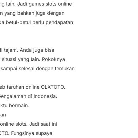
g lain. Jadi games slots online
an yang bahkan juga dengan
da betul-betul perlu pendapatan
i tajam. Anda juga bisa
 situasi yang lain. Pokoknya
ya sampai selesai dengan temukan
eb taruhan online OLXTOTO.
 pengalaman di Indonesia.
aktu bermain.
kan
ine slots. Jadi saat ini
OTO. Fungsinya supaya