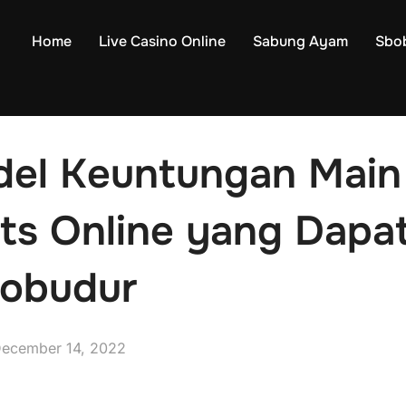
Home
Live Casino Online
Sabung Ayam
Sbo
del Keuntungan Mai
ts Online yang Dapat
robudur
osted
ecember 14, 2022
n