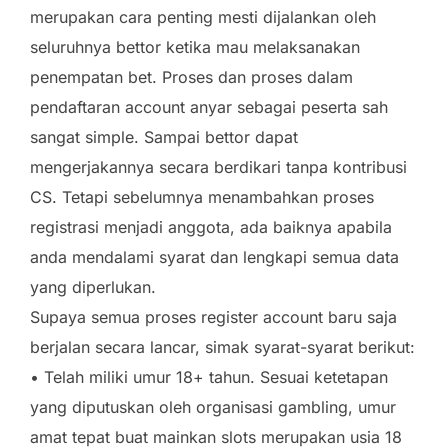
merupakan cara penting mesti dijalankan oleh
seluruhnya bettor ketika mau melaksanakan
penempatan bet. Proses dan proses dalam
pendaftaran account anyar sebagai peserta sah
sangat simple. Sampai bettor dapat
mengerjakannya secara berdikari tanpa kontribusi
CS. Tetapi sebelumnya menambahkan proses
registrasi menjadi anggota, ada baiknya apabila
anda mendalami syarat dan lengkapi semua data
yang diperlukan.
Supaya semua proses register account baru saja
berjalan secara lancar, simak syarat-syarat berikut:
• Telah miliki umur 18+ tahun. Sesuai ketetapan
yang diputuskan oleh organisasi gambling, umur
amat tepat buat mainkan slots merupakan usia 18