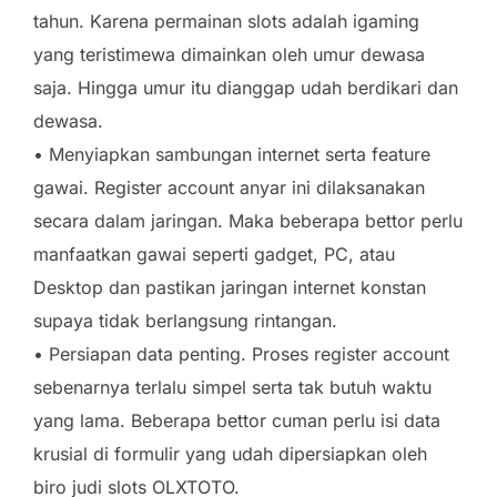
tahun. Karena permainan slots adalah igaming
yang teristimewa dimainkan oleh umur dewasa
saja. Hingga umur itu dianggap udah berdikari dan
dewasa.
• Menyiapkan sambungan internet serta feature
gawai. Register account anyar ini dilaksanakan
secara dalam jaringan. Maka beberapa bettor perlu
manfaatkan gawai seperti gadget, PC, atau
Desktop dan pastikan jaringan internet konstan
supaya tidak berlangsung rintangan.
• Persiapan data penting. Proses register account
sebenarnya terlalu simpel serta tak butuh waktu
yang lama. Beberapa bettor cuman perlu isi data
krusial di formulir yang udah dipersiapkan oleh
biro judi slots OLXTOTO.