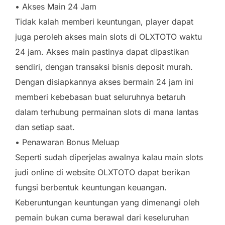
• Akses Main 24 Jam
Tidak kalah memberi keuntungan, player dapat
juga peroleh akses main slots di OLXTOTO waktu
24 jam. Akses main pastinya dapat dipastikan
sendiri, dengan transaksi bisnis deposit murah.
Dengan disiapkannya akses bermain 24 jam ini
memberi kebebasan buat seluruhnya betaruh
dalam terhubung permainan slots di mana lantas
dan setiap saat.
• Penawaran Bonus Meluap
Seperti sudah diperjelas awalnya kalau main slots
judi online di website OLXTOTO dapat berikan
fungsi berbentuk keuntungan keuangan.
Keberuntungan keuntungan yang dimenangi oleh
pemain bukan cuma berawal dari keseluruhan