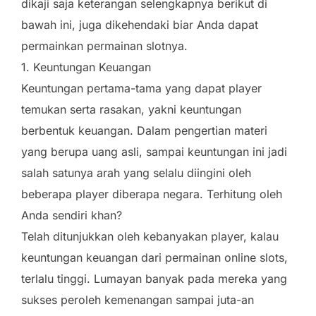
dikaji saja keterangan selengkapnya berikut di
bawah ini, juga dikehendaki biar Anda dapat
permainkan permainan slotnya.
1. Keuntungan Keuangan
Keuntungan pertama-tama yang dapat player
temukan serta rasakan, yakni keuntungan
berbentuk keuangan. Dalam pengertian materi
yang berupa uang asli, sampai keuntungan ini jadi
salah satunya arah yang selalu diingini oleh
beberapa player diberapa negara. Terhitung oleh
Anda sendiri khan?
Telah ditunjukkan oleh kebanyakan player, kalau
keuntungan keuangan dari permainan online slots,
terlalu tinggi. Lumayan banyak pada mereka yang
sukses peroleh kemenangan sampai juta-an