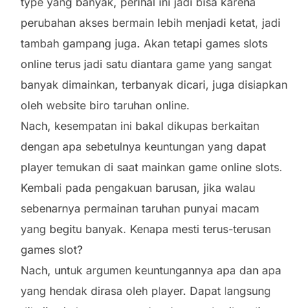
type yang banyak, perihal ini jadi bisa karena
perubahan akses bermain lebih menjadi ketat, jadi
tambah gampang juga. Akan tetapi games slots
online terus jadi satu diantara game yang sangat
banyak dimainkan, terbanyak dicari, juga disiapkan
oleh website biro taruhan online.
Nach, kesempatan ini bakal dikupas berkaitan
dengan apa sebetulnya keuntungan yang dapat
player temukan di saat mainkan game online slots.
Kembali pada pengakuan barusan, jika walau
sebenarnya permainan taruhan punyai macam
yang begitu banyak. Kenapa mesti terus-terusan
games slot?
Nach, untuk argumen keuntungannya apa dan apa
yang hendak dirasa oleh player. Dapat langsung