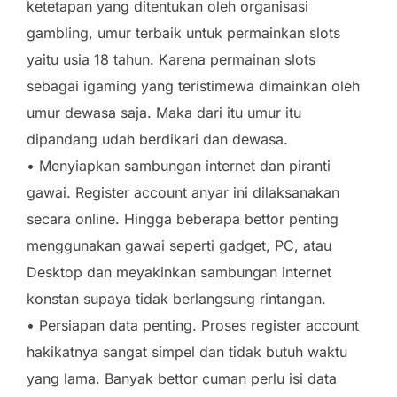
ketetapan yang ditentukan oleh organisasi
gambling, umur terbaik untuk permainkan slots
yaitu usia 18 tahun. Karena permainan slots
sebagai igaming yang teristimewa dimainkan oleh
umur dewasa saja. Maka dari itu umur itu
dipandang udah berdikari dan dewasa.
• Menyiapkan sambungan internet dan piranti
gawai. Register account anyar ini dilaksanakan
secara online. Hingga beberapa bettor penting
menggunakan gawai seperti gadget, PC, atau
Desktop dan meyakinkan sambungan internet
konstan supaya tidak berlangsung rintangan.
• Persiapan data penting. Proses register account
hakikatnya sangat simpel dan tidak butuh waktu
yang lama. Banyak bettor cuman perlu isi data