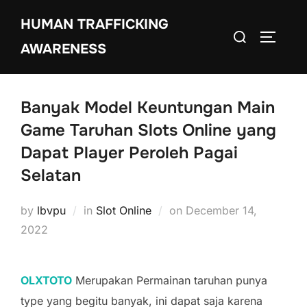
Skip
HUMAN TRAFFICKING
to
Search
TOGGLE
content
AWARENESS
for:
Banyak Model Keuntungan Main
Game Taruhan Slots Online yang
Dapat Player Peroleh Pagai
Selatan
Posted
by
lbvpu
in
Slot Online
on
December 14,
on
2022
OLXTOTO
Merupakan Permainan taruhan punya
type yang begitu banyak, ini dapat saja karena