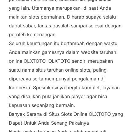
yang lain. Utamanya merupakan, di saat Anda
mainkan slots permainan. Diharap supaya selalu
dapat sabar, lantas pastilah sampai selesai dengan
peroleh kemenangan.
Seluruh keuntungan itu bertambah dengan waktu
Anda mainkan gamesnya dalam website taruhan
online OLXTOTO. OLXTOTO sendiri merupakan
suatu nama situs taruhan online slots, paling
dipercaya serta mempunyai pengalaman di
Indonesia. Spesifikasinya begitu komplet, layanan
yang disajikan pula janjikan player agar bisa
kepuasan sepanjang bermain.
Banyak Sarana di Situs Slots Online OLXTOTO yang
Dapat Untuk Anda Senang Pakainya
Nach, waktu barusan Anda sudah mengikuti