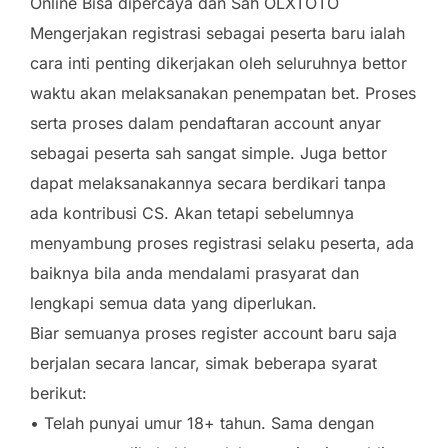
Online Bisa dipercaya dan Sah OLXTOTO
Mengerjakan registrasi sebagai peserta baru ialah
cara inti penting dikerjakan oleh seluruhnya bettor
waktu akan melaksanakan penempatan bet. Proses
serta proses dalam pendaftaran account anyar
sebagai peserta sah sangat simple. Juga bettor
dapat melaksanakannya secara berdikari tanpa
ada kontribusi CS. Akan tetapi sebelumnya
menyambung proses registrasi selaku peserta, ada
baiknya bila anda mendalami prasyarat dan
lengkapi semua data yang diperlukan.
Biar semuanya proses register account baru saja
berjalan secara lancar, simak beberapa syarat
berikut:
• Telah punyai umur 18+ tahun. Sama dengan