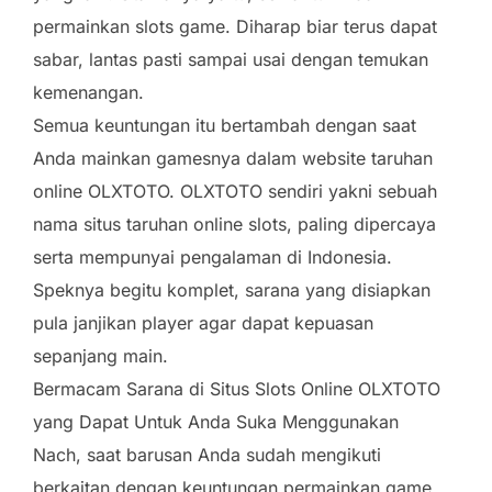
permainkan slots game. Diharap biar terus dapat
sabar, lantas pasti sampai usai dengan temukan
kemenangan.
Semua keuntungan itu bertambah dengan saat
Anda mainkan gamesnya dalam website taruhan
online OLXTOTO. OLXTOTO sendiri yakni sebuah
nama situs taruhan online slots, paling dipercaya
serta mempunyai pengalaman di Indonesia.
Speknya begitu komplet, sarana yang disiapkan
pula janjikan player agar dapat kepuasan
sepanjang main.
Bermacam Sarana di Situs Slots Online OLXTOTO
yang Dapat Untuk Anda Suka Menggunakan
Nach, saat barusan Anda sudah mengikuti
berkaitan dengan keuntungan permainkan game