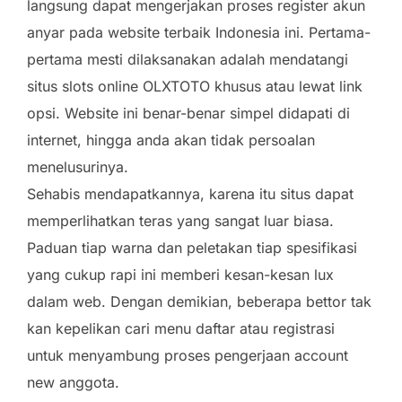
langsung dapat mengerjakan proses register akun
anyar pada website terbaik Indonesia ini. Pertama-
pertama mesti dilaksanakan adalah mendatangi
situs slots online OLXTOTO khusus atau lewat link
opsi. Website ini benar-benar simpel didapati di
internet, hingga anda akan tidak persoalan
menelusurinya.
Sehabis mendapatkannya, karena itu situs dapat
memperlihatkan teras yang sangat luar biasa.
Paduan tiap warna dan peletakan tiap spesifikasi
yang cukup rapi ini memberi kesan-kesan lux
dalam web. Dengan demikian, beberapa bettor tak
kan kepelikan cari menu daftar atau registrasi
untuk menyambung proses pengerjaan account
new anggota.