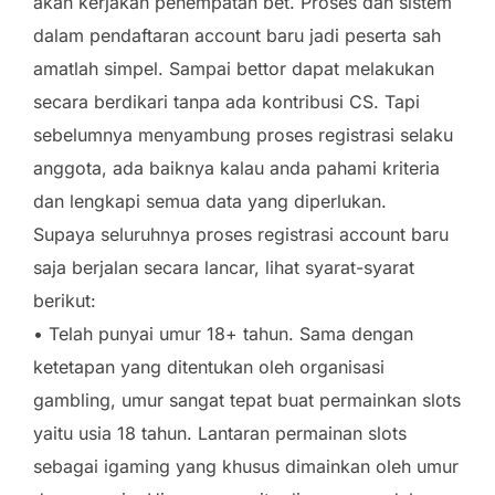
akan kerjakan penempatan bet. Proses dan sistem
dalam pendaftaran account baru jadi peserta sah
amatlah simpel. Sampai bettor dapat melakukan
secara berdikari tanpa ada kontribusi CS. Tapi
sebelumnya menyambung proses registrasi selaku
anggota, ada baiknya kalau anda pahami kriteria
dan lengkapi semua data yang diperlukan.
Supaya seluruhnya proses registrasi account baru
saja berjalan secara lancar, lihat syarat-syarat
berikut:
• Telah punyai umur 18+ tahun. Sama dengan
ketetapan yang ditentukan oleh organisasi
gambling, umur sangat tepat buat permainkan slots
yaitu usia 18 tahun. Lantaran permainan slots
sebagai igaming yang khusus dimainkan oleh umur