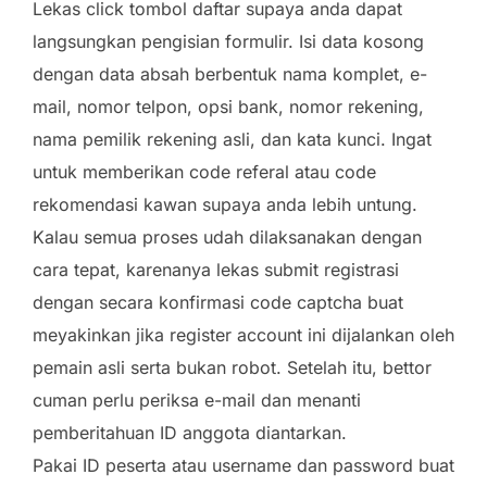
Lekas click tombol daftar supaya anda dapat
langsungkan pengisian formulir. Isi data kosong
dengan data absah berbentuk nama komplet, e-
mail, nomor telpon, opsi bank, nomor rekening,
nama pemilik rekening asli, dan kata kunci. Ingat
untuk memberikan code referal atau code
rekomendasi kawan supaya anda lebih untung.
Kalau semua proses udah dilaksanakan dengan
cara tepat, karenanya lekas submit registrasi
dengan secara konfirmasi code captcha buat
meyakinkan jika register account ini dijalankan oleh
pemain asli serta bukan robot. Setelah itu, bettor
cuman perlu periksa e-mail dan menanti
pemberitahuan ID anggota diantarkan.
Pakai ID peserta atau username dan password buat