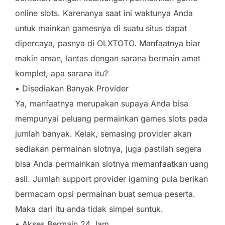
online slots. Karenanya saat ini waktunya Anda
untuk mainkan gamesnya di suatu situs dapat
dipercaya, pasnya di OLXTOTO. Manfaatnya biar
makin aman, lantas dengan sarana bermain amat
komplet, apa sarana itu?
• Disediakan Banyak Provider
Ya, manfaatnya merupakan supaya Anda bisa
mempunyai peluang permainkan games slots pada
jumlah banyak. Kelak, semasing provider akan
sediakan permainan slotnya, juga pastilah segera
bisa Anda permainkan slotnya memanfaatkan uang
asli. Jumlah support provider igaming pula berikan
bermacam opsi permainan buat semua peserta.
Maka dari itu anda tidak simpel suntuk.
• Akses Bermain 24 Jam