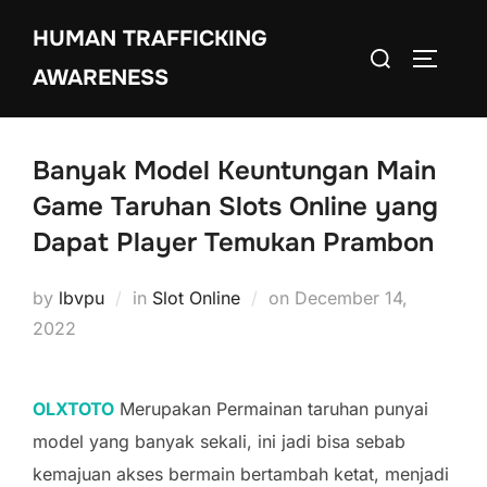
Skip
HUMAN TRAFFICKING
to
Search
TOGGLE
content
AWARENESS
for:
Banyak Model Keuntungan Main
Game Taruhan Slots Online yang
Dapat Player Temukan Prambon
Posted
by
lbvpu
in
Slot Online
on
December 14,
on
2022
OLXTOTO
Merupakan Permainan taruhan punyai
model yang banyak sekali, ini jadi bisa sebab
kemajuan akses bermain bertambah ketat, menjadi