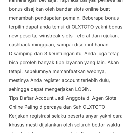
kemenangan bet saja. Tapi ada banyak penawaran
bonus disajikan oleh bandar slots online buat
menambah pendapatan pemain. Beberapa bonus
terpilih dapat anda temui di OLXTOTO yakni bonus
new peserta, winstreak slots, referal dan rujukan,
cashback mingguan, sampai discount harian.
Disamping dari 3 keuntungan itu, Anda juga tetap
bisa peroleh banyak tipe layanan yang lain. Akan
tetapi, sebelumnya memanfaatkan webnya,
mestinya Anda register account terlebih dulu,
sehingga dapat mengerjakan LOGIN.
Tips Daftar Account Jadi Anggota di Agen Slots
Online Paling dipercaya dan Sah OLXTOTO
Kerjakan registrasi selaku peserta anyar yakni cara
khusus mesti dijalankan oleh seluruh bettor waktu