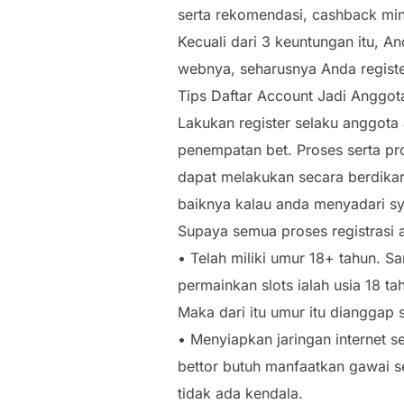
serta rekomendasi, cashback min
Kecuali dari 3 keuntungan itu, 
webnya, seharusnya Anda registe
Tips Daftar Account Jadi Anggot
Lakukan register selaku anggota 
penempatan bet. Proses serta pro
dapat melakukan secara berdikar
baiknya kalau anda menyadari sy
Supaya semua proses registrasi ac
• Telah miliki umur 18+ tahun. 
permainkan slots ialah usia 18 t
Maka dari itu umur itu dianggap
• Menyiapkan jaringan internet se
bettor butuh manfaatkan gawai 
tidak ada kendala.