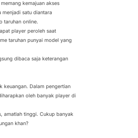
bab memang kemajuan akses
u menjadi satu diantara
 taruhan online.
pat player peroleh saat
ame taruhan punyai model yang
gsung dibaca saja keterangan
uk keuangan. Dalam pengertian
 diharapkan oleh banyak player di
, amatlah tinggi. Cukup banyak
tungan khan?