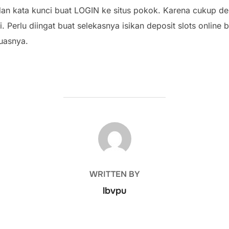
dan kata kunci buat LOGIN ke situs pokok. Karena cukup de
. Perlu diingat buat selekasnya isikan deposit slots online
uasnya.
POST AUTHOR
WRITTEN BY
lbvpu