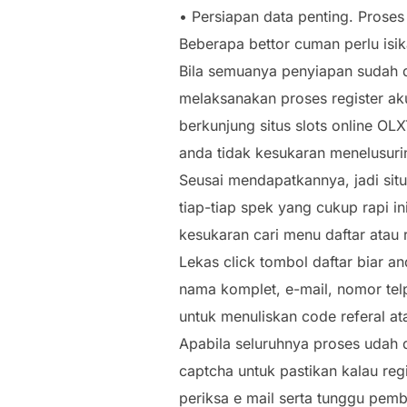
• Persiapan data penting. Prose
Beberapa bettor cuman perlu isik
Bila semuanya penyiapan sudah 
melaksanakan proses register ak
berkunjung situs slots online OLXT
anda tidak kesukaran menelusuri
Seusai mendapatkannya, jadi situ
tiap-tiap spek yang cukup rapi 
kesukaran cari menu daftar atau
Lekas click tombol daftar biar a
nama komplet, e-mail, nomor telp
untuk menuliskan code referal at
Apabila seluruhnya proses udah d
captcha untuk pastikan kalau regi
periksa e mail serta tunggu pemb