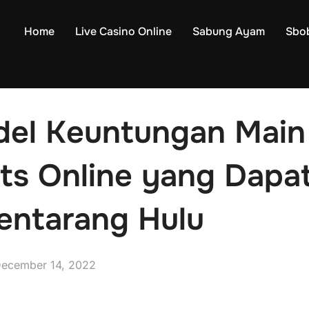
Home
Live Casino Online
Sabung Ayam
Sbo
el Keuntungan Main
ts Online yang Dapat
ntarang Hulu
osted
ecember 14, 2022
n