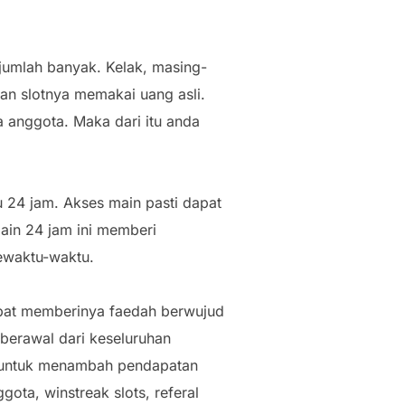
jumlah banyak. Kelak, masing-
an slotnya memakai uang asli.
a anggota. Maka dari itu anda
 24 jam. Akses main pasti dapat
main 24 jam ini memberi
sewaktu-waktu.
apat memberinya faedah berwujud
berawal dari keseluruhan
e untuk menambah pendapatan
ta, winstreak slots, referal