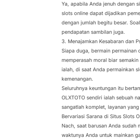
Ya, apabila Anda jenuh dengan si
slots online dapat dijadikan p
dengan jumlah begitu besar. Soa
pendapatan sambilan juga.
3. Menajamkan Kesabaran dan Ps
Siapa duga, bermain permainan o
memperasah moral biar semakin ku
ialah, di saat Anda permainkan s
kemenangan.
Seluruhnya keuntungan itu bert
OLXTOTO sendiri ialah sebuah nam
sangatlah komplet, layanan yang
Bervariasi Sarana di Situs Slo
Nach, saat barusan Anda sudah m
waktunya Anda untuk mainkan ga