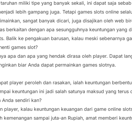
aruhan miliki tipe yang banyak sekali, ini dapat saja se
enjadi lebih gampang juga. Tetapi games slots online selal
ainkan, sangat banyak dicari, juga disajikan oleh web biro
as berkaitan dengan apa sesungguhnya keuntungan yang da
ts. Balik ke pengakuan barusan, kalau meski sebenarnya g
henti games slot?
a apa dan apa yang hendak dirasa oleh player. Dapat lan
iinginkan biar Anda dapat permainkan games slotnya.
pat player peroleh dan rasakan, ialah keuntungan berbent
sampai keuntungan ini jadi salah satunya maksud yang terus
 Anda sendiri kan?
 player, kalau keuntungan keuangan dari game online slots
h kemenangan sampai juta-an Rupiah, amat memberi keun