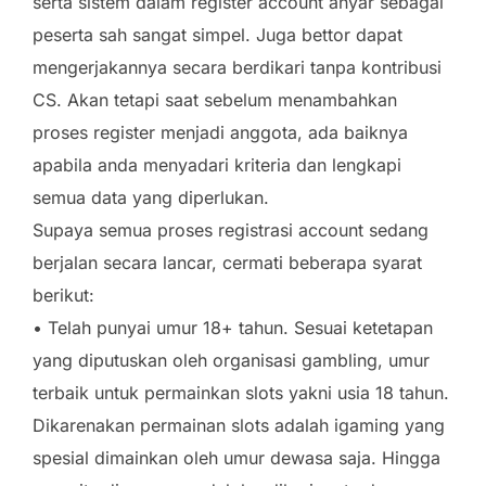
serta sistem dalam register account anyar sebagai
peserta sah sangat simpel. Juga bettor dapat
mengerjakannya secara berdikari tanpa kontribusi
CS. Akan tetapi saat sebelum menambahkan
proses register menjadi anggota, ada baiknya
apabila anda menyadari kriteria dan lengkapi
semua data yang diperlukan.
Supaya semua proses registrasi account sedang
berjalan secara lancar, cermati beberapa syarat
berikut:
• Telah punyai umur 18+ tahun. Sesuai ketetapan
yang diputuskan oleh organisasi gambling, umur
terbaik untuk permainkan slots yakni usia 18 tahun.
Dikarenakan permainan slots adalah igaming yang
spesial dimainkan oleh umur dewasa saja. Hingga