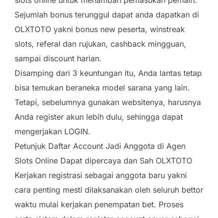
slots online untuk menambah pemasukan pemain.
Sejumlah bonus terunggul dapat anda dapatkan di
OLXTOTO yakni bonus new peserta, winstreak
slots, referal dan rujukan, cashback mingguan,
sampai discount harian.
Disamping dari 3 keuntungan itu, Anda lantas tetap
bisa temukan beraneka model sarana yang lain.
Tetapi, sebelumnya gunakan websitenya, harusnya
Anda register akun lebih dulu, sehingga dapat
mengerjakan LOGIN.
Petunjuk Daftar Account Jadi Anggota di Agen
Slots Online Dapat dipercaya dan Sah OLXTOTO
Kerjakan registrasi sebagai anggota baru yakni
cara penting mesti dilaksanakan oleh seluruh bettor
waktu mulai kerjakan penempatan bet. Proses