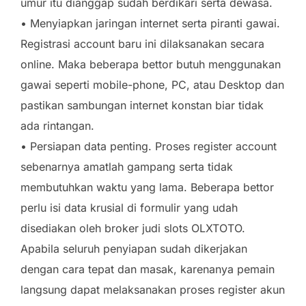
umur itu dianggap sudah berdikari serta dewasa.
• Menyiapkan jaringan internet serta piranti gawai.
Registrasi account baru ini dilaksanakan secara
online. Maka beberapa bettor butuh menggunakan
gawai seperti mobile-phone, PC, atau Desktop dan
pastikan sambungan internet konstan biar tidak
ada rintangan.
• Persiapan data penting. Proses register account
sebenarnya amatlah gampang serta tidak
membutuhkan waktu yang lama. Beberapa bettor
perlu isi data krusial di formulir yang udah
disediakan oleh broker judi slots OLXTOTO.
Apabila seluruh penyiapan sudah dikerjakan
dengan cara tepat dan masak, karenanya pemain
langsung dapat melaksanakan proses register akun