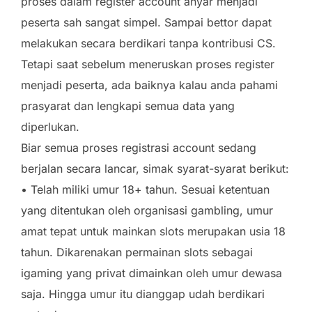
proses dalam register account anyar menjadi
peserta sah sangat simpel. Sampai bettor dapat
melakukan secara berdikari tanpa kontribusi CS.
Tetapi saat sebelum meneruskan proses register
menjadi peserta, ada baiknya kalau anda pahami
prasyarat dan lengkapi semua data yang
diperlukan.
Biar semua proses registrasi account sedang
berjalan secara lancar, simak syarat-syarat berikut:
• Telah miliki umur 18+ tahun. Sesuai ketentuan
yang ditentukan oleh organisasi gambling, umur
amat tepat untuk mainkan slots merupakan usia 18
tahun. Dikarenakan permainan slots sebagai
igaming yang privat dimainkan oleh umur dewasa
saja. Hingga umur itu dianggap udah berdikari