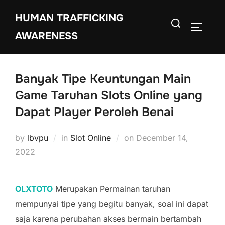
Skip
HUMAN TRAFFICKING
Search
to
TOGGLE
for:
content
AWARENESS
Banyak Tipe Keuntungan Main
Game Taruhan Slots Online yang
Dapat Player Peroleh Benai
Posted
by
lbvpu
in
Slot Online
on
December 14,
on
2022
OLXTOTO
Merupakan Permainan taruhan
mempunyai tipe yang begitu banyak, soal ini dapat
saja karena perubahan akses bermain bertambah