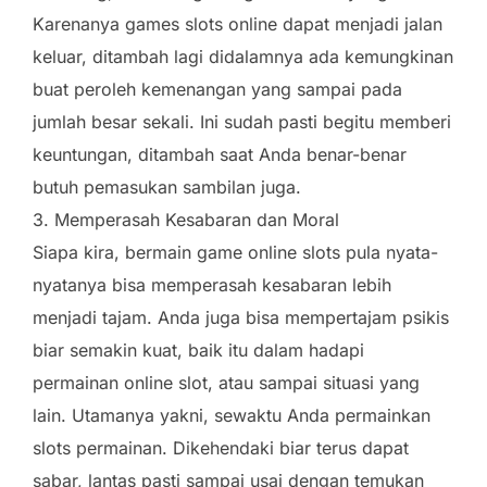
Karenanya games slots online dapat menjadi jalan
keluar, ditambah lagi didalamnya ada kemungkinan
buat peroleh kemenangan yang sampai pada
jumlah besar sekali. Ini sudah pasti begitu memberi
keuntungan, ditambah saat Anda benar-benar
butuh pemasukan sambilan juga.
3. Memperasah Kesabaran dan Moral
Siapa kira, bermain game online slots pula nyata-
nyatanya bisa memperasah kesabaran lebih
menjadi tajam. Anda juga bisa mempertajam psikis
biar semakin kuat, baik itu dalam hadapi
permainan online slot, atau sampai situasi yang
lain. Utamanya yakni, sewaktu Anda permainkan
slots permainan. Dikehendaki biar terus dapat
sabar, lantas pasti sampai usai dengan temukan