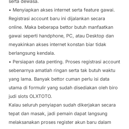
serta dewasa.
• Menyiapkan akses internet serta feature gawai.
Registrasi account baru ini dijalankan secara
online. Maka beberapa bettor butuh manfaatkan
gawai seperti handphone, PC, atau Desktop dan
meyakinkan akses internet konstan biar tidak
berlangsung kendala.
• Persiapan data penting. Proses registrasi account
sebenarnya amatlah ringan serta tak butuh waktu
yang lama. Banyak bettor cuman perlu isi data
utama di formulir yang sudah disediakan oleh biro
judi slots OLXTOTO.
Kalau seluruh penyiapan sudah dikerjakan secara
tepat dan masak, jadi pemain dapat langsung
melaksanakan proses register akun baru dalam