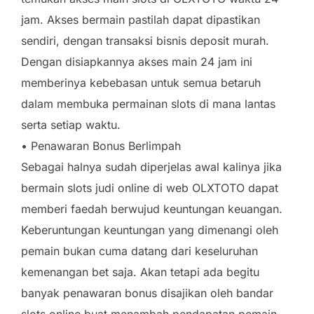
jam. Akses bermain pastilah dapat dipastikan
sendiri, dengan transaksi bisnis deposit murah.
Dengan disiapkannya akses main 24 jam ini
memberinya kebebasan untuk semua betaruh
dalam membuka permainan slots di mana lantas
serta setiap waktu.
• Penawaran Bonus Berlimpah
Sebagai halnya sudah diperjelas awal kalinya jika
bermain slots judi online di web OLXTOTO dapat
memberi faedah berwujud keuntungan keuangan.
Keberuntungan keuntungan yang dimenangi oleh
pemain bukan cuma datang dari keseluruhan
kemenangan bet saja. Akan tetapi ada begitu
banyak penawaran bonus disajikan oleh bandar