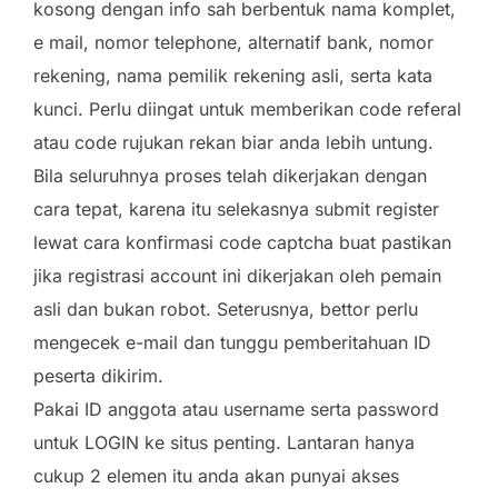
kosong dengan info sah berbentuk nama komplet,
e mail, nomor telephone, alternatif bank, nomor
rekening, nama pemilik rekening asli, serta kata
kunci. Perlu diingat untuk memberikan code referal
atau code rujukan rekan biar anda lebih untung.
Bila seluruhnya proses telah dikerjakan dengan
cara tepat, karena itu selekasnya submit register
lewat cara konfirmasi code captcha buat pastikan
jika registrasi account ini dikerjakan oleh pemain
asli dan bukan robot. Seterusnya, bettor perlu
mengecek e-mail dan tunggu pemberitahuan ID
peserta dikirim.
Pakai ID anggota atau username serta password
untuk LOGIN ke situs penting. Lantaran hanya
cukup 2 elemen itu anda akan punyai akses