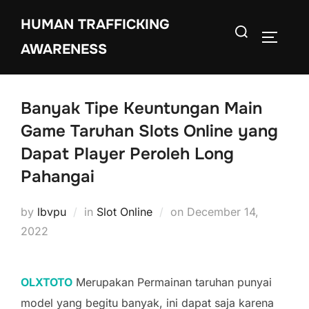
Skip
HUMAN TRAFFICKING
Search
to
TOGGLE
for:
content
AWARENESS
Banyak Tipe Keuntungan Main
Game Taruhan Slots Online yang
Dapat Player Peroleh Long
Pahangai
Posted
by
lbvpu
in
Slot Online
on
December 14,
on
2022
OLXTOTO
Merupakan Permainan taruhan punyai
model yang begitu banyak, ini dapat saja karena