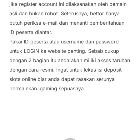
jika register account ini dilaksanakan oleh pemain
asli dan bukan robot. Seterusnya, bettor hanya
butuh periksa e-mail dan menanti pemberitahuan
ID peserta diantar.
Pakai ID peserta atau username dan password
untuk LOGIN ke website penting. Sebab cukup
dengan 2 bagian itu anda akan miliki akses taruhan
dengan cara resmi. Ingat untuk lekas isi deposit
slots online biar anda dapat rasakan serunya
permainkan igaming sepuasnya.