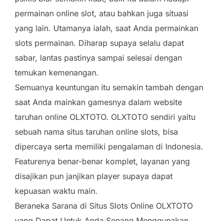
permainan online slot, atau bahkan juga situasi
yang lain. Utamanya ialah, saat Anda permainkan
slots permainan. Diharap supaya selalu dapat
sabar, lantas pastinya sampai selesai dengan
temukan kemenangan.
Semuanya keuntungan itu semakin tambah dengan
saat Anda mainkan gamesnya dalam website
taruhan online OLXTOTO. OLXTOTO sendiri yaitu
sebuah nama situs taruhan online slots, bisa
dipercaya serta memiliki pengalaman di Indonesia.
Featurenya benar-benar komplet, layanan yang
disajikan pun janjikan player supaya dapat
kepuasan waktu main.
Beraneka Sarana di Situs Slots Online OLXTOTO
yang Dapat Untuk Anda Senang Menggunakan