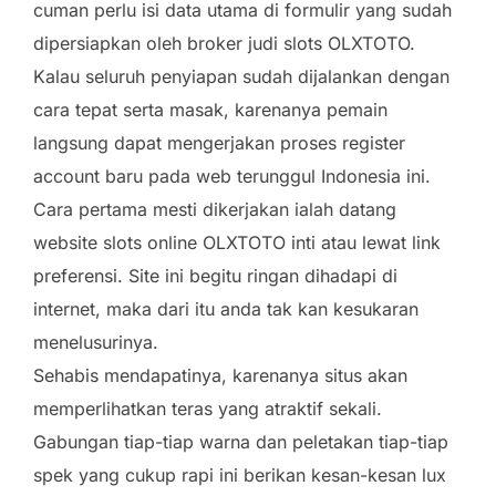
cuman perlu isi data utama di formulir yang sudah
dipersiapkan oleh broker judi slots OLXTOTO.
Kalau seluruh penyiapan sudah dijalankan dengan
cara tepat serta masak, karenanya pemain
langsung dapat mengerjakan proses register
account baru pada web terunggul Indonesia ini.
Cara pertama mesti dikerjakan ialah datang
website slots online OLXTOTO inti atau lewat link
preferensi. Site ini begitu ringan dihadapi di
internet, maka dari itu anda tak kan kesukaran
menelusurinya.
Sehabis mendapatinya, karenanya situs akan
memperlihatkan teras yang atraktif sekali.
Gabungan tiap-tiap warna dan peletakan tiap-tiap
spek yang cukup rapi ini berikan kesan-kesan lux