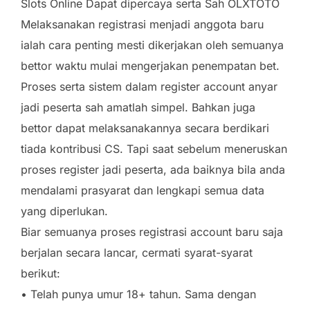
Slots Online Dapat dipercaya serta Sah OLXTOTO
Melaksanakan registrasi menjadi anggota baru
ialah cara penting mesti dikerjakan oleh semuanya
bettor waktu mulai mengerjakan penempatan bet.
Proses serta sistem dalam register account anyar
jadi peserta sah amatlah simpel. Bahkan juga
bettor dapat melaksanakannya secara berdikari
tiada kontribusi CS. Tapi saat sebelum meneruskan
proses register jadi peserta, ada baiknya bila anda
mendalami prasyarat dan lengkapi semua data
yang diperlukan.
Biar semuanya proses registrasi account baru saja
berjalan secara lancar, cermati syarat-syarat
berikut:
• Telah punya umur 18+ tahun. Sama dengan