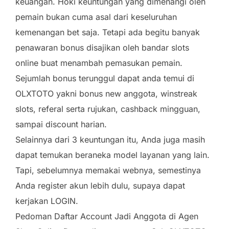
keuangan. Hoki keuntungan yang dimenangi oleh
pemain bukan cuma asal dari keseluruhan
kemenangan bet saja. Tetapi ada begitu banyak
penawaran bonus disajikan oleh bandar slots
online buat menambah pemasukan pemain.
Sejumlah bonus terunggul dapat anda temui di
OLXTOTO yakni bonus new anggota, winstreak
slots, referal serta rujukan, cashback mingguan,
sampai discount harian.
Selainnya dari 3 keuntungan itu, Anda juga masih
dapat temukan beraneka model layanan yang lain.
Tapi, sebelumnya memakai webnya, semestinya
Anda register akun lebih dulu, supaya dapat
kerjakan LOGIN.
Pedoman Daftar Account Jadi Anggota di Agen