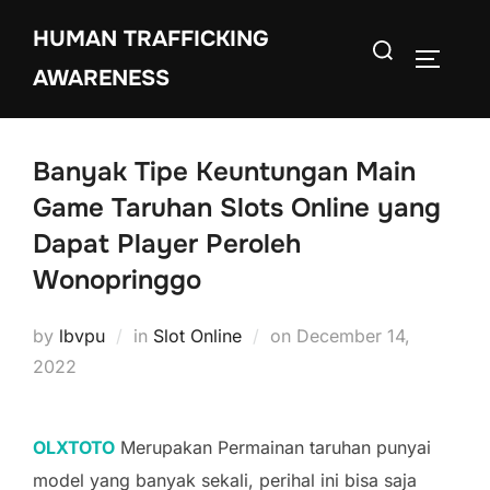
Skip
HUMAN TRAFFICKING
Search
to
TOGGLE
for:
content
AWARENESS
Banyak Tipe Keuntungan Main
Game Taruhan Slots Online yang
Dapat Player Peroleh
Wonopringgo
Posted
by
lbvpu
in
Slot Online
on
December 14,
on
2022
OLXTOTO
Merupakan Permainan taruhan punyai
model yang banyak sekali, perihal ini bisa saja