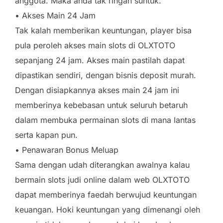
anggota. Maka anda tak ringan suntuk.
• Akses Main 24 Jam
Tak kalah memberikan keuntungan, player bisa
pula peroleh akses main slots di OLXTOTO
sepanjang 24 jam. Akses main pastilah dapat
dipastikan sendiri, dengan bisnis deposit murah.
Dengan disiapkannya akses main 24 jam ini
memberinya kebebasan untuk seluruh betaruh
dalam membuka permainan slots di mana lantas
serta kapan pun.
• Penawaran Bonus Meluap
Sama dengan udah diterangkan awalnya kalau
bermain slots judi online dalam web OLXTOTO
dapat memberinya faedah berwujud keuntungan
keuangan. Hoki keuntungan yang dimenangi oleh