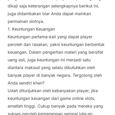
dikaji saja keterangan selengkapnya berikut ini,
juga didambakan biar Anda dapat mainkan
permainan slotnya.
1. Keuntungan Keuangan
Keuntungan pertama-kali yang dapat player
peroleh dan rasakan, yakni keuntungan berbentuk
keuangan. Dalam pengertian materi yang bersifat
uang asli, juga keuntungan ini menjadi satu
diantara maksud yang selalu dibutuhkan oleh
banyak player di banyak negara. Tergolong oleh
Anda sendiri khan?
Udah ditunjukkan oleh kebanyakan player, jika
keuntungan keuangan dari game online slots,
amatlah tinggi. Cukup banyak pada mereka yang
sukses peroleh kemenangan sampai juta-an