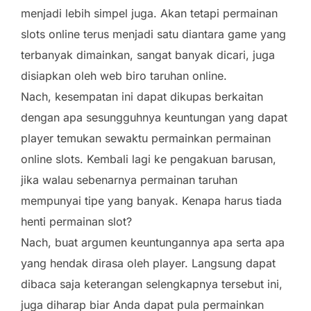
menjadi lebih simpel juga. Akan tetapi permainan
slots online terus menjadi satu diantara game yang
terbanyak dimainkan, sangat banyak dicari, juga
disiapkan oleh web biro taruhan online.
Nach, kesempatan ini dapat dikupas berkaitan
dengan apa sesungguhnya keuntungan yang dapat
player temukan sewaktu permainkan permainan
online slots. Kembali lagi ke pengakuan barusan,
jika walau sebenarnya permainan taruhan
mempunyai tipe yang banyak. Kenapa harus tiada
henti permainan slot?
Nach, buat argumen keuntungannya apa serta apa
yang hendak dirasa oleh player. Langsung dapat
dibaca saja keterangan selengkapnya tersebut ini,
juga diharap biar Anda dapat pula permainkan