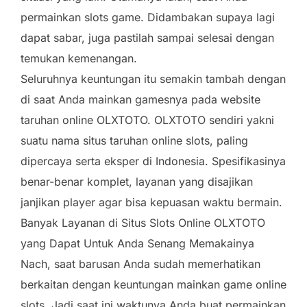
permainkan slots game. Didambakan supaya lagi
dapat sabar, juga pastilah sampai selesai dengan
temukan kemenangan.
Seluruhnya keuntungan itu semakin tambah dengan
di saat Anda mainkan gamesnya pada website
taruhan online OLXTOTO. OLXTOTO sendiri yakni
suatu nama situs taruhan online slots, paling
dipercaya serta eksper di Indonesia. Spesifikasinya
benar-benar komplet, layanan yang disajikan
janjikan player agar bisa kepuasan waktu bermain.
Banyak Layanan di Situs Slots Online OLXTOTO
yang Dapat Untuk Anda Senang Memakainya
Nach, saat barusan Anda sudah memerhatikan
berkaitan dengan keuntungan mainkan game online
slots. Jadi saat ini waktunya Anda buat permainkan