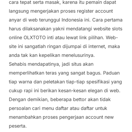
cara tepat serta masak, karena itu pemain dapat
langsung mengerjakan proses register account
anyar di web terunggul Indonesia ini. Cara pertama
harus dilaksanakan yakni mendatangi website slots
online OLXTOTO inti atau lewat link pilihan. Web-
site ini sangatlah ringan dijumpai di internet, maka
anda tak kan kepelikan menelusurinya.
Sehabis mendapatinya, jadi situs akan
memperlihatkan teras yang sangat bagus. Paduan
tiap warna dan peletakan tiap-tiap spesifikasi yang
cukup rapi ini berikan kesan-kesan elegan di web.
Dengan demikian, beberapa bettor akan tidak
persoalan cari menu daftar atau daftar untuk
menambahkan proses pengerjaan account new
peserta.