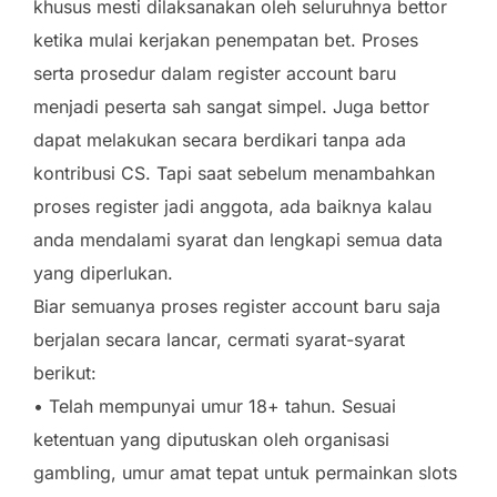
khusus mesti dilaksanakan oleh seluruhnya bettor
ketika mulai kerjakan penempatan bet. Proses
serta prosedur dalam register account baru
menjadi peserta sah sangat simpel. Juga bettor
dapat melakukan secara berdikari tanpa ada
kontribusi CS. Tapi saat sebelum menambahkan
proses register jadi anggota, ada baiknya kalau
anda mendalami syarat dan lengkapi semua data
yang diperlukan.
Biar semuanya proses register account baru saja
berjalan secara lancar, cermati syarat-syarat
berikut:
• Telah mempunyai umur 18+ tahun. Sesuai
ketentuan yang diputuskan oleh organisasi
gambling, umur amat tepat untuk permainkan slots