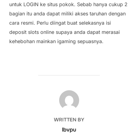
untuk LOGIN ke situs pokok. Sebab hanya cukup 2
bagian itu anda dapat miliki akses taruhan dengan
cara resmi. Perlu diingat buat selekasnya isi
deposit slots online supaya anda dapat merasai
kehebohan mainkan igaming sepuasnya.
POST AUTHOR
WRITTEN BY
lbvpu