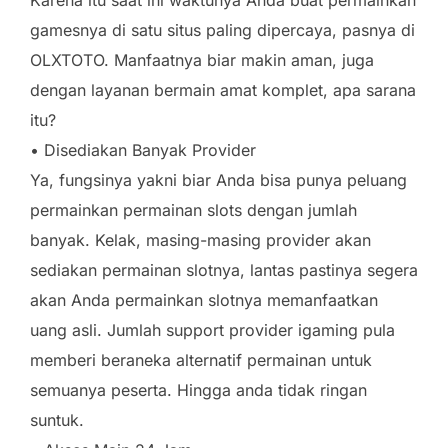
gamesnya di satu situs paling dipercaya, pasnya di
OLXTOTO. Manfaatnya biar makin aman, juga
dengan layanan bermain amat komplet, apa sarana
itu?
• Disediakan Banyak Provider
Ya, fungsinya yakni biar Anda bisa punya peluang
permainkan permainan slots dengan jumlah
banyak. Kelak, masing-masing provider akan
sediakan permainan slotnya, lantas pastinya segera
akan Anda permainkan slotnya memanfaatkan
uang asli. Jumlah support provider igaming pula
memberi beraneka alternatif permainan untuk
semuanya peserta. Hingga anda tidak ringan
suntuk.