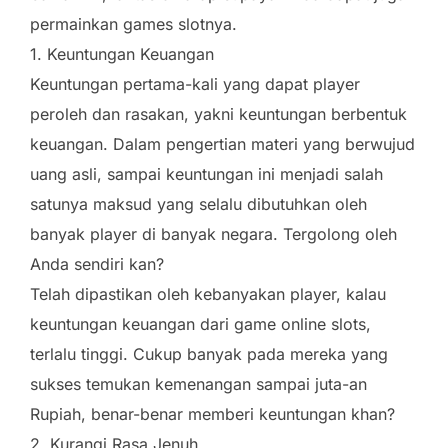
permainkan games slotnya.
1. Keuntungan Keuangan
Keuntungan pertama-kali yang dapat player
peroleh dan rasakan, yakni keuntungan berbentuk
keuangan. Dalam pengertian materi yang berwujud
uang asli, sampai keuntungan ini menjadi salah
satunya maksud yang selalu dibutuhkan oleh
banyak player di banyak negara. Tergolong oleh
Anda sendiri kan?
Telah dipastikan oleh kebanyakan player, kalau
keuntungan keuangan dari game online slots,
terlalu tinggi. Cukup banyak pada mereka yang
sukses temukan kemenangan sampai juta-an
Rupiah, benar-benar memberi keuntungan khan?
2. Kurangi Rasa Jenuh