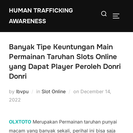
Skip
HUMAN TRAFFICKING
Search
to
TOGGLE
for:
content
AWARENESS
Banyak Tipe Keuntungan Main
Permainan Taruhan Slots Online
yang Dapat Player Peroleh Donri
Donri
Posted
by
lbvpu
in
Slot Online
on
December 14,
on
2022
OLXTOTO
Merupakan Permainan taruhan punyai
macam yang banyak sekali, perihal ini bisa saja