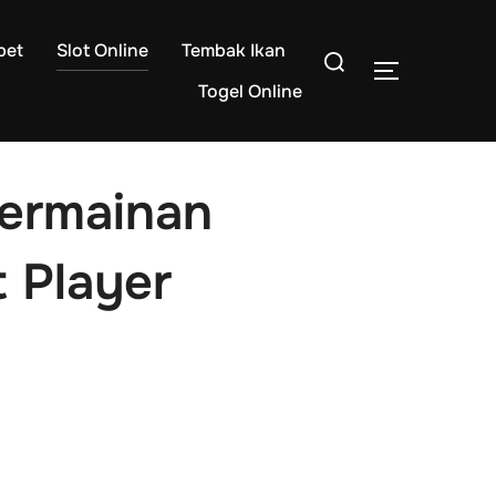
Search
bet
Slot Online
Tembak Ikan
TOGGLE S
for:
Togel Online
ermainan
 Player