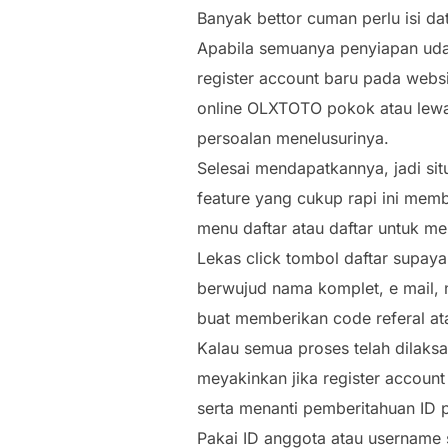
Banyak bettor cuman perlu isi da
Apabila semuanya penyiapan udah
register account baru pada websi
online OLXTOTO pokok atau lewat 
persoalan menelusurinya.
Selesai mendapatkannya, jadi sit
feature yang cukup rapi ini mem
menu daftar atau daftar untuk m
Lekas click tombol daftar supay
berwujud nama komplet, e mail, 
buat memberikan code referal at
Kalau semua proses telah dilaksa
meyakinkan jika register account 
serta menanti pemberitahuan ID p
Pakai ID anggota atau username 