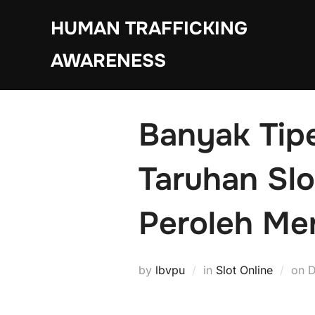
Skip
HUMAN TRAFFICKING
to
content
AWARENESS
Banyak Tip
Taruhan Slo
Peroleh Me
P
by
lbvpu
in
Slot Online
on
D
o