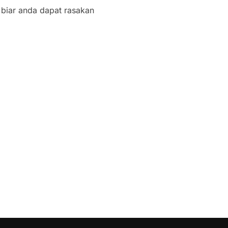
e biar anda dapat rasakan