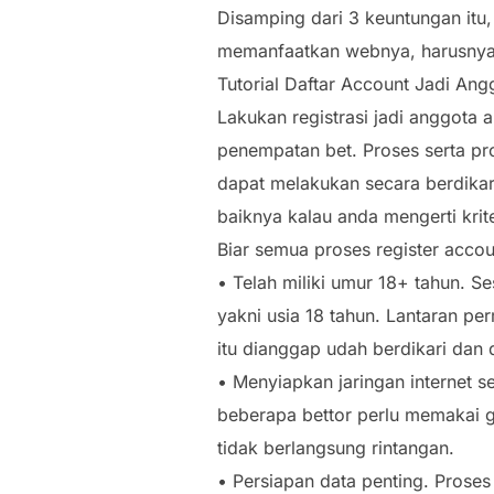
Disamping dari 3 keuntungan itu,
memanfaatkan webnya, harusnya A
Tutorial Daftar Account Jadi An
Lakukan registrasi jadi anggota 
penempatan bet. Proses serta pr
dapat melakukan secara berdikar
baiknya kalau anda mengerti krit
Biar semua proses register accou
• Telah miliki umur 18+ tahun. S
yakni usia 18 tahun. Lantaran p
itu dianggap udah berdikari dan
• Menyiapkan jaringan internet se
beberapa bettor perlu memakai g
tidak berlangsung rintangan.
• Persiapan data penting. Prose