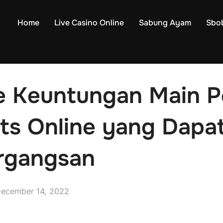
Home
Live Casino Online
Sabung Ayam
Sbo
e Keuntungan Main P
ts Online yang Dapat
rgangsan
osted
ecember 14, 2022
n