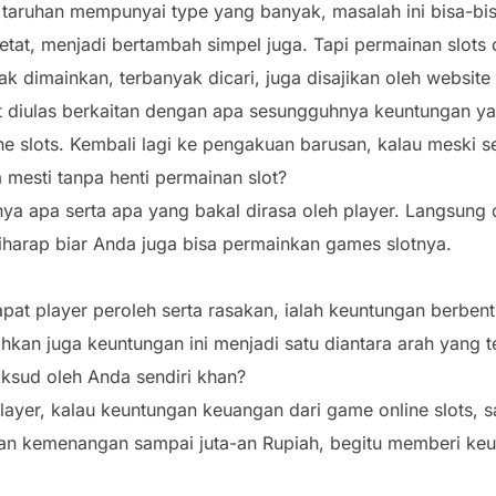
taruhan mempunyai type yang banyak, masalah ini bisa-b
tat, menjadi bertambah simpel juga. Tapi permainan slots o
k dimainkan, terbanyak dicari, juga disajikan oleh website 
t diulas berkaitan dengan apa sesungguhnya keuntungan y
e slots. Kembali lagi ke pengakuan barusan, kalau meski 
 mesti tanpa henti permainan slot?
a apa serta apa yang bakal dirasa oleh player. Langsung 
diharap biar Anda juga bisa permainkan games slotnya.
pat player peroleh serta rasakan, ialah keuntungan berben
bahkan juga keuntungan ini menjadi satu diantara arah yang
ksud oleh Anda sendiri khan?
layer, kalau keuntungan keuangan dari game online slots, 
n kemenangan sampai juta-an Rupiah, begitu memberi ke