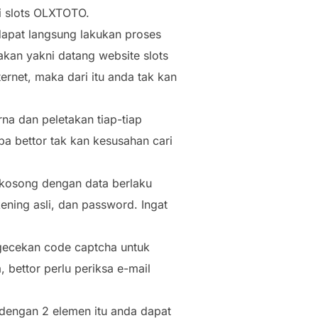
di slots OLXTOTO.
dapat langsung lakukan proses
akan yakni datang website slots
ernet, maka dari itu anda tak kan
rna dan peletakan tiap-tiap
a bettor tak kan kesusahan cari
a kosong dengan data berlaku
ening asli, dan password. Ingat
engecekan code captcha untuk
, bettor perlu periksa e-mail
 dengan 2 elemen itu anda dapat