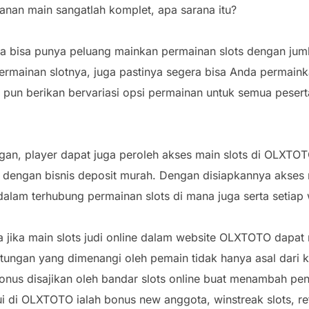
anan main sangatlah komplet, apa sarana itu?
a bisa punya peluang mainkan permainan slots dengan jum
ermainan slotnya, juga pastinya segera bisa Anda permaink
 pun berikan bervariasi opsi permainan untuk semua pesert
an, player dapat juga peroleh akses main slots di OLXTO
ri, dengan bisnis deposit murah. Dengan disiapkannya akses
dalam terhubung permainan slots di mana juga serta setiap 
a jika main slots judi online dalam website OLXTOTO dapa
ungan yang dimenangi oleh pemain tidak hanya asal dari 
us disajikan oleh bandar slots online buat menambah pe
 di OLXTOTO ialah bonus new anggota, winstreak slots, ref