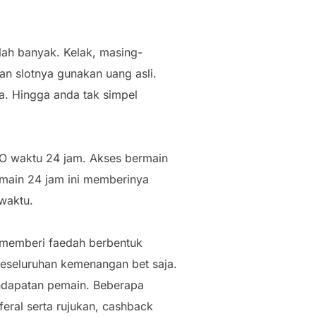
lah banyak. Kelak, masing-
an slotnya gunakan uang asli.
a. Hingga anda tak simpel
TO waktu 24 jam. Akses bermain
 main 24 jam ini memberinya
waktu.
t memberi faedah berbentuk
keseluruhan kemenangan bet saja.
ndapatan pemain. Beberapa
eral serta rujukan, cashback