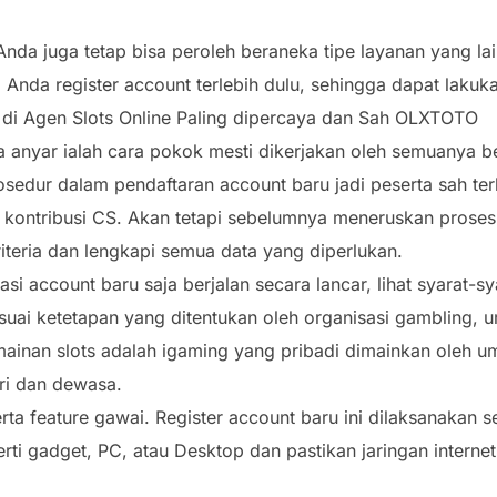
Anda juga tetap bisa peroleh beraneka tipe layanan yang lai
Anda register account terlebih dulu, sehingga dapat lakuk
a di Agen Slots Online Paling dipercaya dan Sah OLXTOTO
a anyar ialah cara pokok mesti dikerjakan oleh semuanya b
sedur dalam pendaftaran account baru jadi peserta sah ter
 kontribusi CS. Akan tetapi sebelumnya meneruskan proses 
iteria dan lengkapi semua data yang diperlukan.
si account baru saja berjalan secara lancar, lihat syarat-sya
esuai ketetapan yang ditentukan oleh organisasi gambling, u
rmainan slots adalah igaming yang pribadi dimainkan oleh u
ri dan dewasa.
erta feature gawai. Register account baru ini dilaksanakan 
ti gadget, PC, atau Desktop dan pastikan jaringan internet