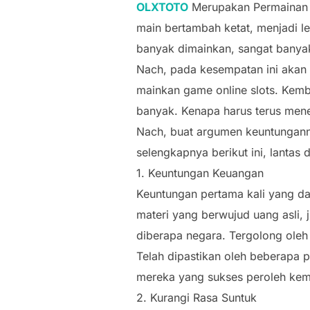
OLXTOTO
Merupakan Permainan t
main bertambah ketat, menjadi le
banyak dimainkan, sangat banyak 
Nach, pada kesempatan ini akan 
mainkan game online slots. Kemb
banyak. Kenapa harus terus mene
Nach, buat argumen keuntunganny
selengkapnya berikut ini, lantas
1. Keuntungan Keuangan
Keuntungan pertama kali yang da
materi yang berwujud uang asli, 
diberapa negara. Tergolong oleh
Telah dipastikan oleh beberapa p
mereka yang sukses peroleh kem
2. Kurangi Rasa Suntuk