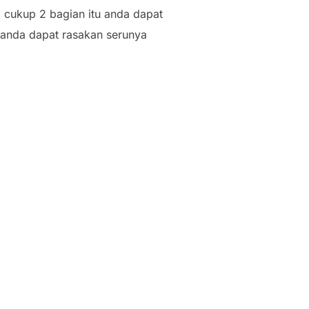
 cukup 2 bagian itu anda dapat
ar anda dapat rasakan serunya