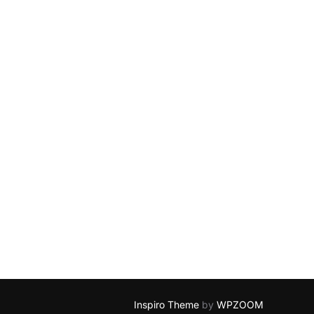
Inspiro Theme
by
WPZOOM