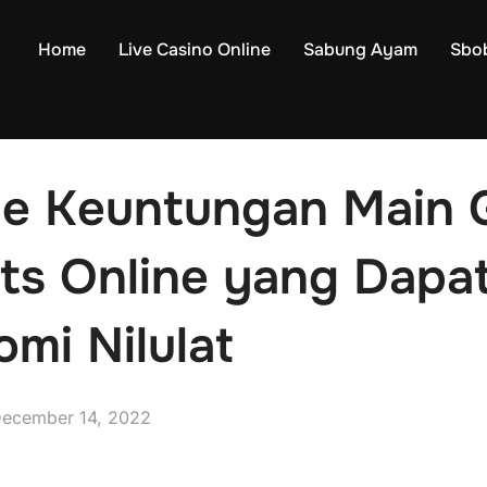
Home
Live Casino Online
Sabung Ayam
Sbo
pe Keuntungan Main
ts Online yang Dapat
omi Nilulat
osted
ecember 14, 2022
n