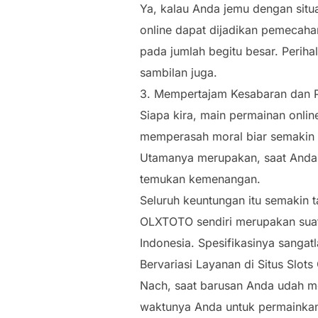
Ya, kalau Anda jemu dengan situa
online dapat dijadikan pemecah
pada jumlah begitu besar. Perih
sambilan juga.
3. Mempertajam Kesabaran dan P
Siapa kira, main permainan onlin
memperasah moral biar semakin ma
Utamanya merupakan, saat Anda m
temukan kemenangan.
Seluruh keuntungan itu semakin
OLXTOTO sendiri merupakan suatu
Indonesia. Spesifikasinya sangat
Bervariasi Layanan di Situs Sl
Nach, saat barusan Anda udah me
waktunya Anda untuk permainkan 