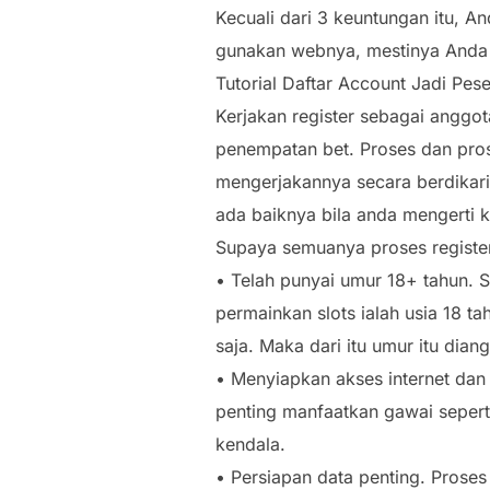
Kecuali dari 3 keuntungan itu, A
gunakan webnya, mestinya Anda r
Tutorial Daftar Account Jadi Pe
Kerjakan register sebagai anggo
penempatan bet. Proses dan pros
mengerjakannya secara berdikari 
ada baiknya bila anda mengerti k
Supaya semuanya proses register 
• Telah punyai umur 18+ tahun. 
permainkan slots ialah usia 18 
saja. Maka dari itu umur itu dia
• Menyiapkan akses internet dan f
penting manfaatkan gawai seperti
kendala.
• Persiapan data penting. Prose