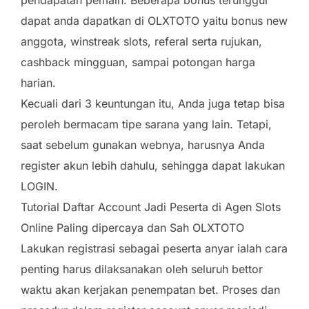
pendapatan pemain. Beberapa bonus terunggul
dapat anda dapatkan di OLXTOTO yaitu bonus new
anggota, winstreak slots, referal serta rujukan,
cashback mingguan, sampai potongan harga
harian.
Kecuali dari 3 keuntungan itu, Anda juga tetap bisa
peroleh bermacam tipe sarana yang lain. Tetapi,
saat sebelum gunakan webnya, harusnya Anda
register akun lebih dahulu, sehingga dapat lakukan
LOGIN.
Tutorial Daftar Account Jadi Peserta di Agen Slots
Online Paling dipercaya dan Sah OLXTOTO
Lakukan registrasi sebagai peserta anyar ialah cara
penting harus dilaksanakan oleh seluruh bettor
waktu akan kerjakan penempatan bet. Proses dan