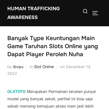
Skip
HUMAN TRAFFICKING
Search
to
TOGGLE
for:
content
AWARENESS
Banyak Type Keuntungan Main
Game Taruhan Slots Online yang
Dapat Player Peroleh Nuha
Posted
by
lbvpu
in
Slot Online
on
December 14,
on
2022
OLXTOTO
Merupakan Permainan taruhan punyai
model yang banyak sekali, perihal ini bisa saja
sebab memang kemajuan akses main jadi lebih