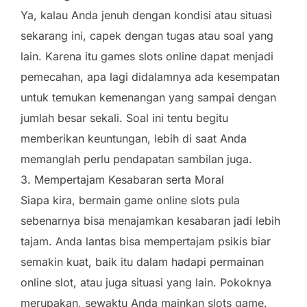
Ya, kalau Anda jenuh dengan kondisi atau situasi
sekarang ini, capek dengan tugas atau soal yang
lain. Karena itu games slots online dapat menjadi
pemecahan, apa lagi didalamnya ada kesempatan
untuk temukan kemenangan yang sampai dengan
jumlah besar sekali. Soal ini tentu begitu
memberikan keuntungan, lebih di saat Anda
memanglah perlu pendapatan sambilan juga.
3. Mempertajam Kesabaran serta Moral
Siapa kira, bermain game online slots pula
sebenarnya bisa menajamkan kesabaran jadi lebih
tajam. Anda lantas bisa mempertajam psikis biar
semakin kuat, baik itu dalam hadapi permainan
online slot, atau juga situasi yang lain. Pokoknya
merupakan, sewaktu Anda mainkan slots game.