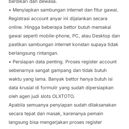
berdikari dan dewasa.
• Menyiapkan sambungan internet dan fitur gawai.
Registrasi account anyar ini dijalankan secara
online. Hingga beberapa bettor butuh memakai
gawai seperti mobile-phone, PC, atau Desktop dan
pastikan sambungan internet konstan supaya tidak
berlangsung rintangan.
• Persiapan data penting. Proses register account
sebenarnya sangat gampang dan tidak butuh
waktu yang lama. Banyak bettor hanya butuh isi
data krusial di formulir yang sudah dipersiapkan
oleh agen judi slots OLXTOTO.
Apabila semuanya penyiapan sudah dilaksanakan
secara tepat dan masak, karenanya pemain
langsung bisa mengerjakan proses register