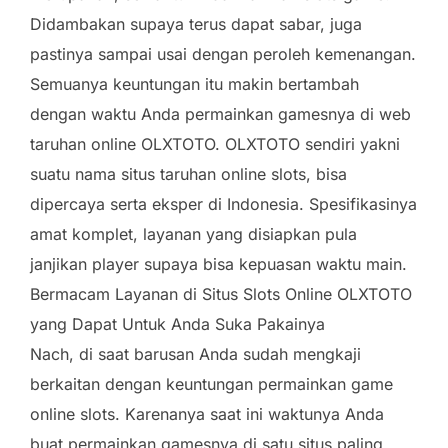
Didambakan supaya terus dapat sabar, juga
pastinya sampai usai dengan peroleh kemenangan.
Semuanya keuntungan itu makin bertambah
dengan waktu Anda permainkan gamesnya di web
taruhan online OLXTOTO. OLXTOTO sendiri yakni
suatu nama situs taruhan online slots, bisa
dipercaya serta eksper di Indonesia. Spesifikasinya
amat komplet, layanan yang disiapkan pula
janjikan player supaya bisa kepuasan waktu main.
Bermacam Layanan di Situs Slots Online OLXTOTO
yang Dapat Untuk Anda Suka Pakainya
Nach, di saat barusan Anda sudah mengkaji
berkaitan dengan keuntungan permainkan game
online slots. Karenanya saat ini waktunya Anda
buat permainkan gamesnya di satu situs paling