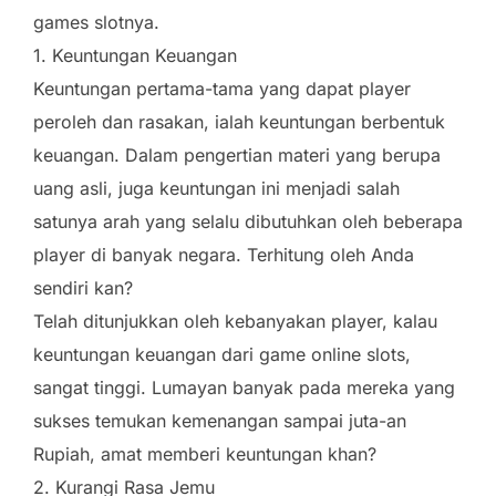
games slotnya.
1. Keuntungan Keuangan
Keuntungan pertama-tama yang dapat player
peroleh dan rasakan, ialah keuntungan berbentuk
keuangan. Dalam pengertian materi yang berupa
uang asli, juga keuntungan ini menjadi salah
satunya arah yang selalu dibutuhkan oleh beberapa
player di banyak negara. Terhitung oleh Anda
sendiri kan?
Telah ditunjukkan oleh kebanyakan player, kalau
keuntungan keuangan dari game online slots,
sangat tinggi. Lumayan banyak pada mereka yang
sukses temukan kemenangan sampai juta-an
Rupiah, amat memberi keuntungan khan?
2. Kurangi Rasa Jemu