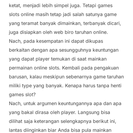
ketat, menjadi lebih simpel juga. Tetapi games
slots online masih tetap jadi salah satunya game
yang teramat banyak dimainkan, terbanyak dicari,
juga disiapkan oleh web biro taruhan online.
Nach, pada kesempatan ini dapat dikupas
berkaitan dengan apa sesungguhnya keuntungan
yang dapat player temukan di saat mainkan
permainan online slots. Kembali pada pengakuan
barusan, kalau meskipun sebenarnya game taruhan
miliki type yang banyak. Kenapa harus tanpa henti
games slot?
Nach, untuk argumen keuntungannya apa dan apa
yang bakal dirasa oleh player. Langsung bisa
dilihat saja keterangan selengkapnya berikut ini,
lantas diinginkan biar Anda bisa pula mainkan