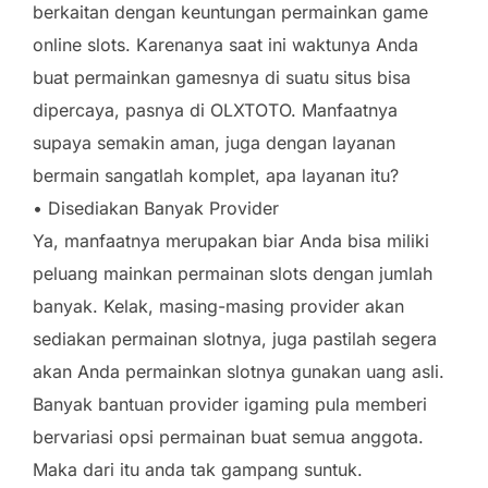
berkaitan dengan keuntungan permainkan game
online slots. Karenanya saat ini waktunya Anda
buat permainkan gamesnya di suatu situs bisa
dipercaya, pasnya di OLXTOTO. Manfaatnya
supaya semakin aman, juga dengan layanan
bermain sangatlah komplet, apa layanan itu?
• Disediakan Banyak Provider
Ya, manfaatnya merupakan biar Anda bisa miliki
peluang mainkan permainan slots dengan jumlah
banyak. Kelak, masing-masing provider akan
sediakan permainan slotnya, juga pastilah segera
akan Anda permainkan slotnya gunakan uang asli.
Banyak bantuan provider igaming pula memberi
bervariasi opsi permainan buat semua anggota.
Maka dari itu anda tak gampang suntuk.