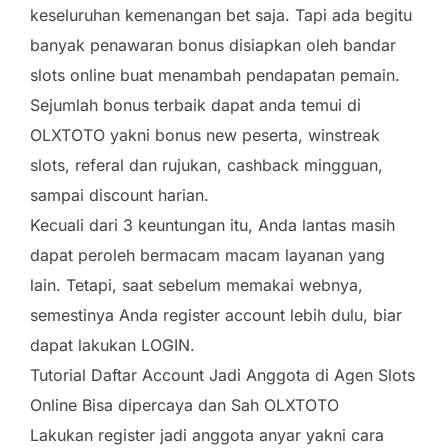
keseluruhan kemenangan bet saja. Tapi ada begitu
banyak penawaran bonus disiapkan oleh bandar
slots online buat menambah pendapatan pemain.
Sejumlah bonus terbaik dapat anda temui di
OLXTOTO yakni bonus new peserta, winstreak
slots, referal dan rujukan, cashback mingguan,
sampai discount harian.
Kecuali dari 3 keuntungan itu, Anda lantas masih
dapat peroleh bermacam macam layanan yang
lain. Tetapi, saat sebelum memakai webnya,
semestinya Anda register account lebih dulu, biar
dapat lakukan LOGIN.
Tutorial Daftar Account Jadi Anggota di Agen Slots
Online Bisa dipercaya dan Sah OLXTOTO
Lakukan register jadi anggota anyar yakni cara