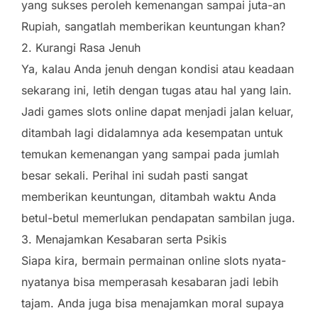
yang sukses peroleh kemenangan sampai juta-an
Rupiah, sangatlah memberikan keuntungan khan?
2. Kurangi Rasa Jenuh
Ya, kalau Anda jenuh dengan kondisi atau keadaan
sekarang ini, letih dengan tugas atau hal yang lain.
Jadi games slots online dapat menjadi jalan keluar,
ditambah lagi didalamnya ada kesempatan untuk
temukan kemenangan yang sampai pada jumlah
besar sekali. Perihal ini sudah pasti sangat
memberikan keuntungan, ditambah waktu Anda
betul-betul memerlukan pendapatan sambilan juga.
3. Menajamkan Kesabaran serta Psikis
Siapa kira, bermain permainan online slots nyata-
nyatanya bisa memperasah kesabaran jadi lebih
tajam. Anda juga bisa menajamkan moral supaya