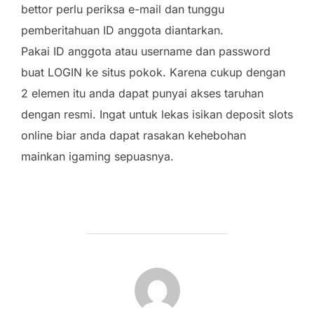
bettor perlu periksa e-mail dan tunggu
pemberitahuan ID anggota diantarkan.
Pakai ID anggota atau username dan password
buat LOGIN ke situs pokok. Karena cukup dengan
2 elemen itu anda dapat punyai akses taruhan
dengan resmi. Ingat untuk lekas isikan deposit slots
online biar anda dapat rasakan kehebohan
mainkan igaming sepuasnya.
POST AUTHOR