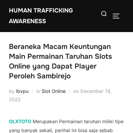
Skip
HUMAN TRAFFICKING
Search
to
TOGGLE
for:
content
AWARENESS
Beraneka Macam Keuntungan
Main Permainan Taruhan Slots
Online yang Dapat Player
Peroleh Sambirejo
Posted
by
lbvpu
in
Slot Online
on
December 14,
on
2022
OLXTOTO
Merupakan Permainan taruhan miliki tipe
yang banyak sekali, perihal ini bisa saja sebab