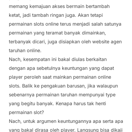
memang kemajuan akses bermain bertambah
ketat, jadi tambah ringan juga. Akan tetapi
permainan slots online terus menjadi salah satunya
permainan yang teramat banyak dimainkan,
terbanyak dicari, juga disiapkan oleh website agen
taruhan online.
Nach, kesempatan ini bakal diulas berkaitan
dengan apa sebetulnya keuntungan yang dapat
player peroleh saat mainkan permainan online
slots. Balik ke pengakuan barusan, jika walaupun
sebenarnya permainan taruhan mempunyai type
yang begitu banyak. Kenapa harus tak henti
permainan slot?
Nach, untuk argumen keuntungannya apa serta apa
yang bakal dirasa oleh player. Langsung bisa dikaji