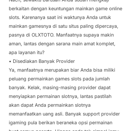
berkaitan dengan keuntungan mainkan game online
slots. Karenanya saat ini waktunya Anda untuk
mainkan gamesnya di satu situs paling dipercaya,
pasnya di OLXTOTO. Manfaatnya supaya makin
aman, lantas dengan sarana main amat komplet,
apa layanan itu?
• Disediakan Banyak Provider
Ya, manfaatnya merupakan biar Anda bisa miliki
peluang permainkan games slots pada jumlah
banyak. Kelak, masing-masing provider dapat
menyiapkan permainan slotnya, lantas pastilah
akan dapat Anda permainkan slotnya
memanfaatkan uang asli. Banyak support provider
igaming pula berikan beraneka opsi permainan