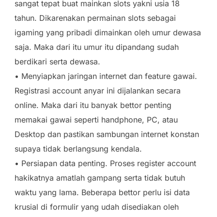
sangat tepat buat mainkan slots yakni usia 18
tahun. Dikarenakan permainan slots sebagai
igaming yang pribadi dimainkan oleh umur dewasa
saja. Maka dari itu umur itu dipandang sudah
berdikari serta dewasa.
• Menyiapkan jaringan internet dan feature gawai.
Registrasi account anyar ini dijalankan secara
online. Maka dari itu banyak bettor penting
memakai gawai seperti handphone, PC, atau
Desktop dan pastikan sambungan internet konstan
supaya tidak berlangsung kendala.
• Persiapan data penting. Proses register account
hakikatnya amatlah gampang serta tidak butuh
waktu yang lama. Beberapa bettor perlu isi data
krusial di formulir yang udah disediakan oleh