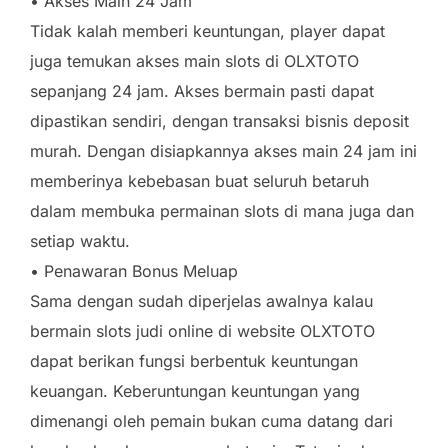
• Akses Main 24 Jam
Tidak kalah memberi keuntungan, player dapat
juga temukan akses main slots di OLXTOTO
sepanjang 24 jam. Akses bermain pasti dapat
dipastikan sendiri, dengan transaksi bisnis deposit
murah. Dengan disiapkannya akses main 24 jam ini
memberinya kebebasan buat seluruh betaruh
dalam membuka permainan slots di mana juga dan
setiap waktu.
• Penawaran Bonus Meluap
Sama dengan sudah diperjelas awalnya kalau
bermain slots judi online di website OLXTOTO
dapat berikan fungsi berbentuk keuntungan
keuangan. Keberuntungan keuntungan yang
dimenangi oleh pemain bukan cuma datang dari