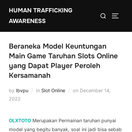
Skip
HUMAN TRAFFICKING
to
Search
TOGGLE
content
AWARENESS
for:
Beraneka Model Keuntungan
Main Game Taruhan Slots Online
yang Dapat Player Peroleh
Kersamanah
Posted
by
lbvpu
in
Slot Online
on
December 14,
on
2022
OLXTOTO
Merupakan Permainan taruhan punyai
model yang begitu banyak, soal ini jadi bisa sebab