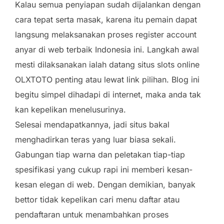
Kalau semua penyiapan sudah dijalankan dengan
cara tepat serta masak, karena itu pemain dapat
langsung melaksanakan proses register account
anyar di web terbaik Indonesia ini. Langkah awal
mesti dilaksanakan ialah datang situs slots online
OLXTOTO penting atau lewat link pilihan. Blog ini
begitu simpel dihadapi di internet, maka anda tak
kan kepelikan menelusurinya.
Selesai mendapatkannya, jadi situs bakal
menghadirkan teras yang luar biasa sekali.
Gabungan tiap warna dan peletakan tiap-tiap
spesifikasi yang cukup rapi ini memberi kesan-
kesan elegan di web. Dengan demikian, banyak
bettor tidak kepelikan cari menu daftar atau
pendaftaran untuk menambahkan proses