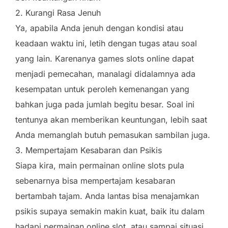
2. Kurangi Rasa Jenuh
Ya, apabila Anda jenuh dengan kondisi atau
keadaan waktu ini, letih dengan tugas atau soal
yang lain. Karenanya games slots online dapat
menjadi pemecahan, manalagi didalamnya ada
kesempatan untuk peroleh kemenangan yang
bahkan juga pada jumlah begitu besar. Soal ini
tentunya akan memberikan keuntungan, lebih saat
Anda memanglah butuh pemasukan sambilan juga.
3. Mempertajam Kesabaran dan Psikis
Siapa kira, main permainan online slots pula
sebenarnya bisa mempertajam kesabaran
bertambah tajam. Anda lantas bisa menajamkan
psikis supaya semakin makin kuat, baik itu dalam
hadapi permainan online slot, atau sampai situasi