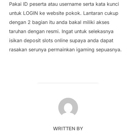
Pakai ID peserta atau username serta kata kunci
untuk LOGIN ke website pokok. Lantaran cukup
dengan 2 bagian itu anda bakal miliki akses
taruhan dengan resmi. Ingat untuk selekasnya
isikan deposit slots online supaya anda dapat
rasakan serunya permainkan igaming sepuasnya.
POST AUTHOR
WRITTEN BY