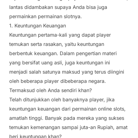
lantas didambakan supaya Anda bisa juga
permainkan permainan slotnya.
1. Keuntungan Keuangan
Keuntungan pertama-kali yang dapat player
temukan serta rasakan, yaitu keuntungan
berbentuk keuangan. Dalam pengertian materi
yang bersifat uang asli, juga keuntungan ini
menjadi salah satunya maksud yang terus diingini
oleh beberapa player dibeberapa negara.
Termaksud oleh Anda sendiri khan?
Telah ditunjukkan oleh banyaknya player, jika
keuntungan keuangan dari permainan online slots,
amatlah tinggi. Banyak pada mereka yang sukses
temukan kemenangan sampai juta-an Rupiah, amat
beri keuntungan khan?