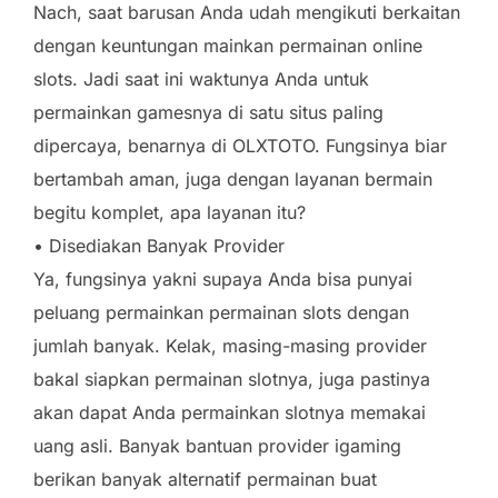
Nach, saat barusan Anda udah mengikuti berkaitan
dengan keuntungan mainkan permainan online
slots. Jadi saat ini waktunya Anda untuk
permainkan gamesnya di satu situs paling
dipercaya, benarnya di OLXTOTO. Fungsinya biar
bertambah aman, juga dengan layanan bermain
begitu komplet, apa layanan itu?
• Disediakan Banyak Provider
Ya, fungsinya yakni supaya Anda bisa punyai
peluang permainkan permainan slots dengan
jumlah banyak. Kelak, masing-masing provider
bakal siapkan permainan slotnya, juga pastinya
akan dapat Anda permainkan slotnya memakai
uang asli. Banyak bantuan provider igaming
berikan banyak alternatif permainan buat