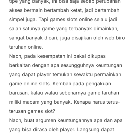
tipe yang banyak, ini bisa saja sebab perubahan
akses bermain bertambah ketat, jadi bertambah
simpel juga. Tapi games slots online selalu jadi
salah satunya game yang terbanyak dimainkan,
sangat banyak dicari, juga disajikan oleh web biro
taruhan online.
Nach, pada kesempatan ini bakal dikupas
berkaitan dengan apa sesungguhnya keuntungan
yang dapat player temukan sewaktu permainkan
game online slots. Kembali pada pengakuan
barusan, kalau walau sebenarnya game taruhan
miliki macam yang banyak. Kenapa harus terus-
terusan games slot?
Nach, buat argumen keuntungannya apa dan apa
yang bisa dirasa oleh player. Langsung dapat