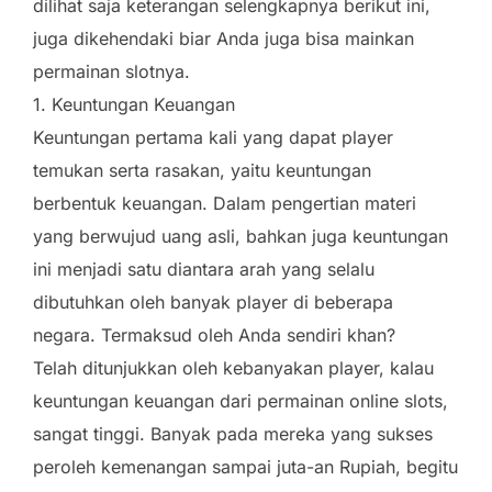
dilihat saja keterangan selengkapnya berikut ini,
juga dikehendaki biar Anda juga bisa mainkan
permainan slotnya.
1. Keuntungan Keuangan
Keuntungan pertama kali yang dapat player
temukan serta rasakan, yaitu keuntungan
berbentuk keuangan. Dalam pengertian materi
yang berwujud uang asli, bahkan juga keuntungan
ini menjadi satu diantara arah yang selalu
dibutuhkan oleh banyak player di beberapa
negara. Termaksud oleh Anda sendiri khan?
Telah ditunjukkan oleh kebanyakan player, kalau
keuntungan keuangan dari permainan online slots,
sangat tinggi. Banyak pada mereka yang sukses
peroleh kemenangan sampai juta-an Rupiah, begitu