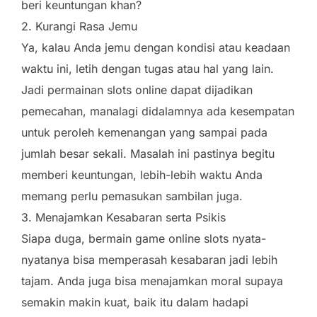
beri keuntungan khan?
2. Kurangi Rasa Jemu
Ya, kalau Anda jemu dengan kondisi atau keadaan
waktu ini, letih dengan tugas atau hal yang lain.
Jadi permainan slots online dapat dijadikan
pemecahan, manalagi didalamnya ada kesempatan
untuk peroleh kemenangan yang sampai pada
jumlah besar sekali. Masalah ini pastinya begitu
memberi keuntungan, lebih-lebih waktu Anda
memang perlu pemasukan sambilan juga.
3. Menajamkan Kesabaran serta Psikis
Siapa duga, bermain game online slots nyata-
nyatanya bisa memperasah kesabaran jadi lebih
tajam. Anda juga bisa menajamkan moral supaya
semakin makin kuat, baik itu dalam hadapi