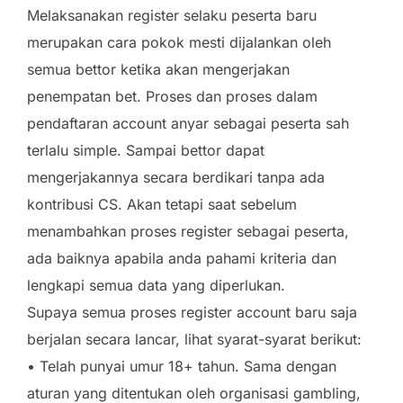
Melaksanakan register selaku peserta baru
merupakan cara pokok mesti dijalankan oleh
semua bettor ketika akan mengerjakan
penempatan bet. Proses dan proses dalam
pendaftaran account anyar sebagai peserta sah
terlalu simple. Sampai bettor dapat
mengerjakannya secara berdikari tanpa ada
kontribusi CS. Akan tetapi saat sebelum
menambahkan proses register sebagai peserta,
ada baiknya apabila anda pahami kriteria dan
lengkapi semua data yang diperlukan.
Supaya semua proses register account baru saja
berjalan secara lancar, lihat syarat-syarat berikut:
• Telah punyai umur 18+ tahun. Sama dengan
aturan yang ditentukan oleh organisasi gambling,