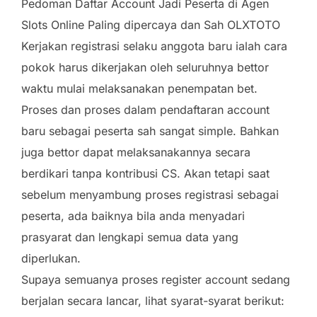
Pedoman Daftar Account Jadi Peserta di Agen
Slots Online Paling dipercaya dan Sah OLXTOTO
Kerjakan registrasi selaku anggota baru ialah cara
pokok harus dikerjakan oleh seluruhnya bettor
waktu mulai melaksanakan penempatan bet.
Proses dan proses dalam pendaftaran account
baru sebagai peserta sah sangat simple. Bahkan
juga bettor dapat melaksanakannya secara
berdikari tanpa kontribusi CS. Akan tetapi saat
sebelum menyambung proses registrasi sebagai
peserta, ada baiknya bila anda menyadari
prasyarat dan lengkapi semua data yang
diperlukan.
Supaya semuanya proses register account sedang
berjalan secara lancar, lihat syarat-syarat berikut: