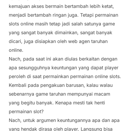
kemajuan akses bermain bertambah lebih ketat,
menjadi bertambah ringan juga. Tetapi permainan
slots online masih tetap jadi salah satunya game
yang sangat banyak dimainkan, sangat banyak
dicari, juga disiapkan oleh web agen taruhan
online.
Nach, pada saat ini akan diulas berkaitan dengan
apa sesungguhnya keuntungan yang dapat player
peroleh di saat permainkan permainan online slots.
Kembali pada pengakuan barusan, kalau walau
sebenarnya game taruhan mempunyai macam
yang begitu banyak. Kenapa mesti tak henti
permainan slot?
Nach, untuk argumen keuntungannya apa dan apa
yang hendak dirasa oleh player. Langsung bisa