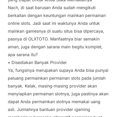
Nach, di saat barusan Anda sudah mengikuti
berkaitan dengan keuntungan mainkan permainan
online slots. Jadi saat ini waktunya Anda untuk
mainkan gamesnya di suatu situs bisa dipercaya,
pasnya di OLXTOTO. Manfaatnya biar semakin
aman, juga dengan sarana main begitu komplet,
apa sarana itu?
• Disediakan Banyak Provider
Ya, fungsinya merupakan supaya Anda bisa punyai
peluang permainkan permainan slots pada jumlah
banyak. Kelak, masing-masing provider akan
menyiapkan permainan slotnya, juga pastinya akan
dapat Anda permainkan slotnya memakai uang
asli. Jumlahnya bantuan provider igaming