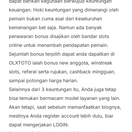
dapat berikan kegunaan berwujud keuntungan
keuangan. Hoki keuntungan yang dimenangi oleh
pemain bukan cuma asal dari keseluruhan
kemenangan bet saja. Namun ada banyak
penawaran bonus disajikan oleh bandar slots
online untuk menambah pendapatan pemain.
Sejumlah bonus terpilih dapat anda dapatkan di
OLXTOTO ialah bonus new anggota, winstreak
slots, referal serta rujukan, cashback mingguan,
sampai potongan harga harian.
Selainnya dari 3 keuntungan itu, Anda juga tetap
bisa temukan bermacam model layanan yang lain.
Akan tetapi, saat sebelum memanfaatkan blognya,
mestinya Anda register account lebih dulu, biar
dapat mengerjakan LOGIN.