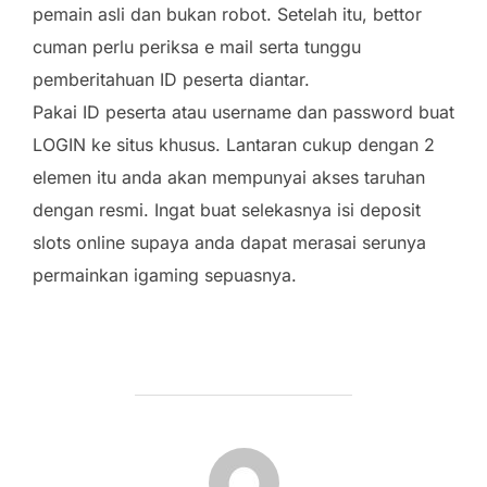
pemain asli dan bukan robot. Setelah itu, bettor
cuman perlu periksa e mail serta tunggu
pemberitahuan ID peserta diantar.
Pakai ID peserta atau username dan password buat
LOGIN ke situs khusus. Lantaran cukup dengan 2
elemen itu anda akan mempunyai akses taruhan
dengan resmi. Ingat buat selekasnya isi deposit
slots online supaya anda dapat merasai serunya
permainkan igaming sepuasnya.
POST AUTHOR