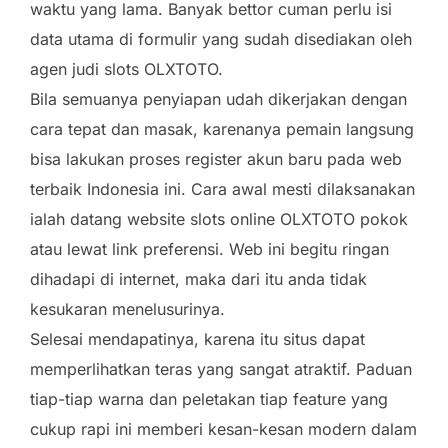
waktu yang lama. Banyak bettor cuman perlu isi
data utama di formulir yang sudah disediakan oleh
agen judi slots OLXTOTO.
Bila semuanya penyiapan udah dikerjakan dengan
cara tepat dan masak, karenanya pemain langsung
bisa lakukan proses register akun baru pada web
terbaik Indonesia ini. Cara awal mesti dilaksanakan
ialah datang website slots online OLXTOTO pokok
atau lewat link preferensi. Web ini begitu ringan
dihadapi di internet, maka dari itu anda tidak
kesukaran menelusurinya.
Selesai mendapatinya, karena itu situs dapat
memperlihatkan teras yang sangat atraktif. Paduan
tiap-tiap warna dan peletakan tiap feature yang
cukup rapi ini memberi kesan-kesan modern dalam