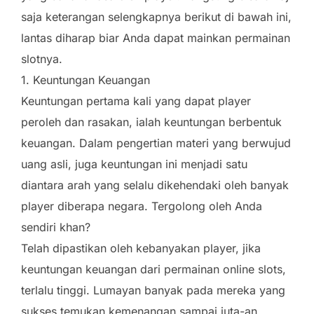
saja keterangan selengkapnya berikut di bawah ini,
lantas diharap biar Anda dapat mainkan permainan
slotnya.
1. Keuntungan Keuangan
Keuntungan pertama kali yang dapat player
peroleh dan rasakan, ialah keuntungan berbentuk
keuangan. Dalam pengertian materi yang berwujud
uang asli, juga keuntungan ini menjadi satu
diantara arah yang selalu dikehendaki oleh banyak
player diberapa negara. Tergolong oleh Anda
sendiri khan?
Telah dipastikan oleh kebanyakan player, jika
keuntungan keuangan dari permainan online slots,
terlalu tinggi. Lumayan banyak pada mereka yang
sukses temukan kemenangan sampai juta-an