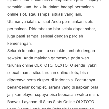
semakin kuat, baik itu dalam hadapi permainan
online slot, atau sampai situasi yang lain.
Utamanya ialah, di saat Anda permainkan slots
permainan. Didambakan biar selalu dapat sabar,
juga pasti sampai selesai dengan peroleh
kemenangan.
Seluruh keuntungan itu semakin tambah dengan
sewaktu Anda mainkan gamesnya pada web
taruhan online OLXTOTO. OLXTOTO sendiri yakni
sebuah nama situs taruhan online slots, bisa
dipercaya serta eksper di Indonesia. Featurenya
benar-benar komplet, sarana yang disiapkan pula
janjikan player supaya bisa kepuasan waktu main.
Banyak Layanan di Situs Slots Online OLXTOTO
yang Dapat Untuk Anda Bahagia Menggunakan