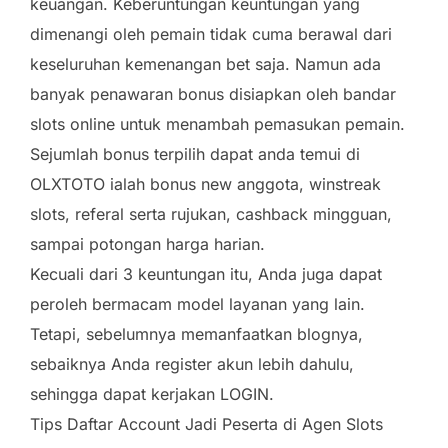
keuangan. Keberuntungan keuntungan yang
dimenangi oleh pemain tidak cuma berawal dari
keseluruhan kemenangan bet saja. Namun ada
banyak penawaran bonus disiapkan oleh bandar
slots online untuk menambah pemasukan pemain.
Sejumlah bonus terpilih dapat anda temui di
OLXTOTO ialah bonus new anggota, winstreak
slots, referal serta rujukan, cashback mingguan,
sampai potongan harga harian.
Kecuali dari 3 keuntungan itu, Anda juga dapat
peroleh bermacam model layanan yang lain.
Tetapi, sebelumnya memanfaatkan blognya,
sebaiknya Anda register akun lebih dahulu,
sehingga dapat kerjakan LOGIN.
Tips Daftar Account Jadi Peserta di Agen Slots