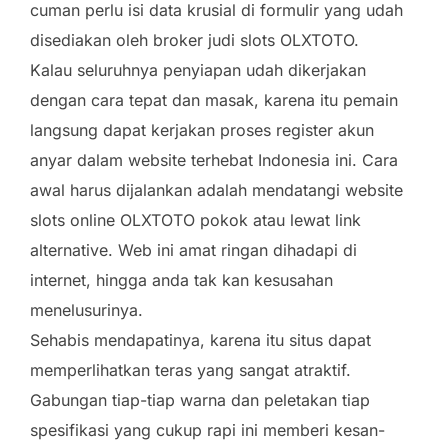
cuman perlu isi data krusial di formulir yang udah
disediakan oleh broker judi slots OLXTOTO.
Kalau seluruhnya penyiapan udah dikerjakan
dengan cara tepat dan masak, karena itu pemain
langsung dapat kerjakan proses register akun
anyar dalam website terhebat Indonesia ini. Cara
awal harus dijalankan adalah mendatangi website
slots online OLXTOTO pokok atau lewat link
alternative. Web ini amat ringan dihadapi di
internet, hingga anda tak kan kesusahan
menelusurinya.
Sehabis mendapatinya, karena itu situs dapat
memperlihatkan teras yang sangat atraktif.
Gabungan tiap-tiap warna dan peletakan tiap
spesifikasi yang cukup rapi ini memberi kesan-