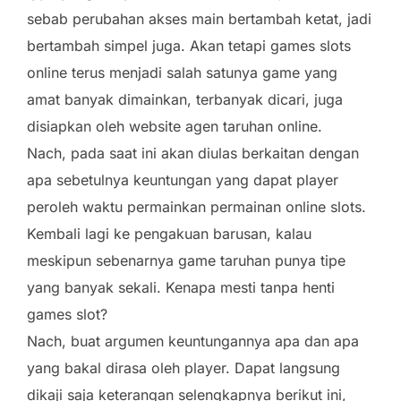
sebab perubahan akses main bertambah ketat, jadi
bertambah simpel juga. Akan tetapi games slots
online terus menjadi salah satunya game yang
amat banyak dimainkan, terbanyak dicari, juga
disiapkan oleh website agen taruhan online.
Nach, pada saat ini akan diulas berkaitan dengan
apa sebetulnya keuntungan yang dapat player
peroleh waktu permainkan permainan online slots.
Kembali lagi ke pengakuan barusan, kalau
meskipun sebenarnya game taruhan punya tipe
yang banyak sekali. Kenapa mesti tanpa henti
games slot?
Nach, buat argumen keuntungannya apa dan apa
yang bakal dirasa oleh player. Dapat langsung
dikaji saja keterangan selengkapnya berikut ini,