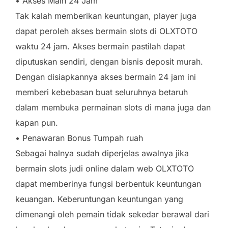
• Akses Main 24 Jam
Tak kalah memberikan keuntungan, player juga
dapat peroleh akses bermain slots di OLXTOTO
waktu 24 jam. Akses bermain pastilah dapat
diputuskan sendiri, dengan bisnis deposit murah.
Dengan disiapkannya akses bermain 24 jam ini
memberi kebebasan buat seluruhnya betaruh
dalam membuka permainan slots di mana juga dan
kapan pun.
• Penawaran Bonus Tumpah ruah
Sebagai halnya sudah diperjelas awalnya jika
bermain slots judi online dalam web OLXTOTO
dapat memberinya fungsi berbentuk keuntungan
keuangan. Keberuntungan keuntungan yang
dimenangi oleh pemain tidak sekedar berawal dari