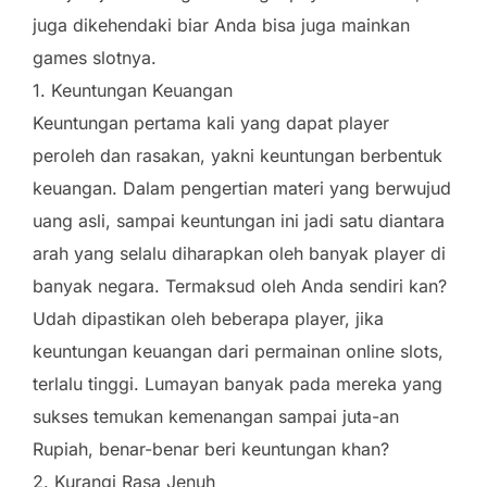
juga dikehendaki biar Anda bisa juga mainkan
games slotnya.
1. Keuntungan Keuangan
Keuntungan pertama kali yang dapat player
peroleh dan rasakan, yakni keuntungan berbentuk
keuangan. Dalam pengertian materi yang berwujud
uang asli, sampai keuntungan ini jadi satu diantara
arah yang selalu diharapkan oleh banyak player di
banyak negara. Termaksud oleh Anda sendiri kan?
Udah dipastikan oleh beberapa player, jika
keuntungan keuangan dari permainan online slots,
terlalu tinggi. Lumayan banyak pada mereka yang
sukses temukan kemenangan sampai juta-an
Rupiah, benar-benar beri keuntungan khan?
2. Kurangi Rasa Jenuh