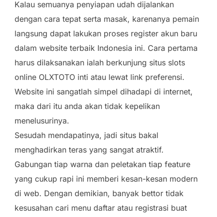
Kalau semuanya penyiapan udah dijalankan
dengan cara tepat serta masak, karenanya pemain
langsung dapat lakukan proses register akun baru
dalam website terbaik Indonesia ini. Cara pertama
harus dilaksanakan ialah berkunjung situs slots
online OLXTOTO inti atau lewat link preferensi.
Website ini sangatlah simpel dihadapi di internet,
maka dari itu anda akan tidak kepelikan
menelusurinya.
Sesudah mendapatinya, jadi situs bakal
menghadirkan teras yang sangat atraktif.
Gabungan tiap warna dan peletakan tiap feature
yang cukup rapi ini memberi kesan-kesan modern
di web. Dengan demikian, banyak bettor tidak
kesusahan cari menu daftar atau registrasi buat