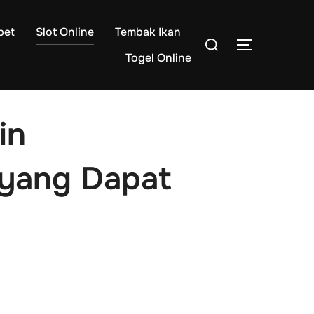
bet
Slot Online
Tembak Ikan
Search
TOGGLE S
for:
Togel Online
in
 yang Dapat