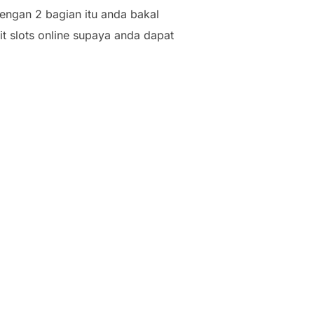
engan 2 bagian itu anda bakal
t slots online supaya anda dapat