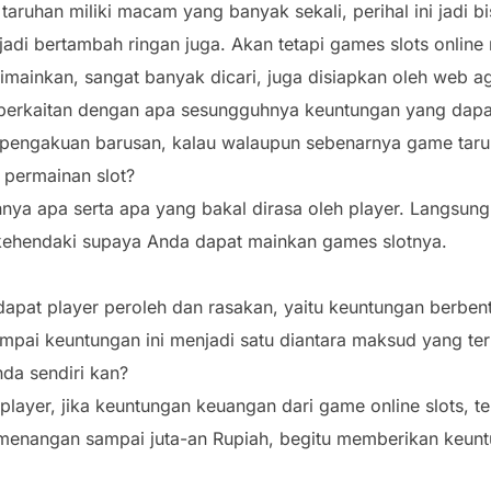
ruhan miliki macam yang banyak sekali, perihal ini jadi 
jadi bertambah ringan juga. Akan tetapi games slots online 
mainkan, sangat banyak dicari, juga disiapkan oleh web ag
s berkaitan dengan apa sesungguhnya keuntungan yang dapa
a pengakuan barusan, kalau walaupun sebenarnya game tar
 permainan slot?
a apa serta apa yang bakal dirasa oleh player. Langsung b
dikehendaki supaya Anda dapat mainkan games slotnya.
apat player peroleh dan rasakan, yaitu keuntungan berben
ampai keuntungan ini menjadi satu diantara maksud yang teru
da sendiri kan?
player, jika keuntungan keuangan dari game online slots, t
enangan sampai juta-an Rupiah, begitu memberikan keun