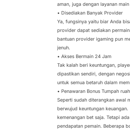
aman, juga dengan layanan main 
• Disediakan Banyak Provider
Ya, fungsinya yaitu biar Anda b
provider dapat sediakan permain
bantuan provider igaming pun me
jenuh.
• Akses Bermain 24 Jam
Tak kalah beri keuntungan, play
dipastikan sendiri, dengan nego
untuk semua betaruh dalam memb
• Penawaran Bonus Tumpah ruah
Seperti sudah diterangkan awal 
berwujud keuntungan keuangan. 
kemenangan bet saja. Tetapi ad
pendapatan pemain. Beberapa bon