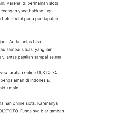
ain. Karena itu permainan slots
menangan yang bahkan juga
a betul-betul perlu pendapatan
jam. Anda lantas bisa
au sampai situasi yang lain.
 lantas pastilah sampai selesai
web taruhan online OLXTOTO.
i pengalaman di Indonesia.
aktu main.
inan online slots. Karenanya
i OLXTOTO. Fungsinya biar tambah