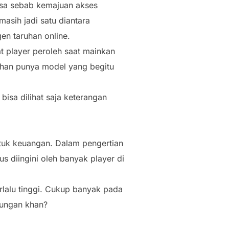
bisa sebab kemajuan akses
masih jadi satu diantara
en taruhan online.
t player peroleh saat mainkan
uhan punya model yang begitu
isa dilihat saja keterangan
tuk keuangan. Dalam pengertian
s diingini oleh banyak player di
erlalu tinggi. Cukup banyak pada
tungan khan?