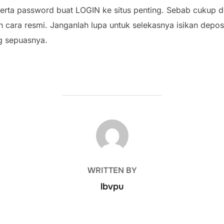
serta password buat LOGIN ke situs penting. Sebab cukup d
cara resmi. Janganlah lupa untuk selekasnya isikan deposi
g sepuasnya.
POST AUTHOR
WRITTEN BY
lbvpu