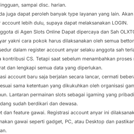
mingguan, sampai disc. harian.
nda juga dapat peroleh banyak type layanan yang lain. Aka
r account lebih dulu, supaya dapat melaksanakan LOGIN.
ggota di Agen Slots Online Dapat dipercaya dan Sah OLX
nyar yakni cara pokok harus dilaksanakan oleh semua bettor
edur dalam register account anyar selaku anggota sah terla
a kontribusi CS. Tetapi saat sebelum menambahkan proses r
rat dan lengkapi semua data yang diperlukan.
asi account baru saja berjalan secara lancar, cermati beber
Sesuai sama ketentuan yang dikukuhkan oleh organisasi gam
ahun. Lantaran permainan slots sebagai igaming yang priba
andang sudah berdikari dan dewasa.
dan feature gawai. Registrasi account anyar ini dilaksana
akan gawai seperti gadget, PC, atau Desktop dan pastika
an.