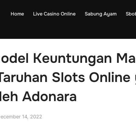
Home
Live Casino Online
Sabung Ayam
Sbo
odel Keuntungan Ma
Taruhan Slots Online
oleh Adonara
osted
ecember 14, 2022
n