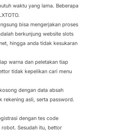
 butuh waktu yang lama. Beberapa
 OLXTOTO.
langsung bisa mengerjakan proses
adalah berkunjung website slots
rnet, hingga anda tidak kesukaran
iap warna dan peletakan tiap
tor tidak kepelikan cari menu
a kosong dengan data absah
 rekening asli, serta password.
gistrasi dengan tes code
 robot. Sesudah itu, bettor