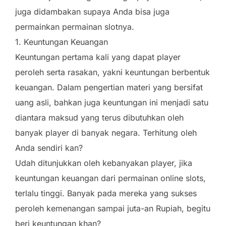
juga didambakan supaya Anda bisa juga
permainkan permainan slotnya.
1. Keuntungan Keuangan
Keuntungan pertama kali yang dapat player
peroleh serta rasakan, yakni keuntungan berbentuk
keuangan. Dalam pengertian materi yang bersifat
uang asli, bahkan juga keuntungan ini menjadi satu
diantara maksud yang terus dibutuhkan oleh
banyak player di banyak negara. Terhitung oleh
Anda sendiri kan?
Udah ditunjukkan oleh kebanyakan player, jika
keuntungan keuangan dari permainan online slots,
terlalu tinggi. Banyak pada mereka yang sukses
peroleh kemenangan sampai juta-an Rupiah, begitu
beri keuntungan khan?