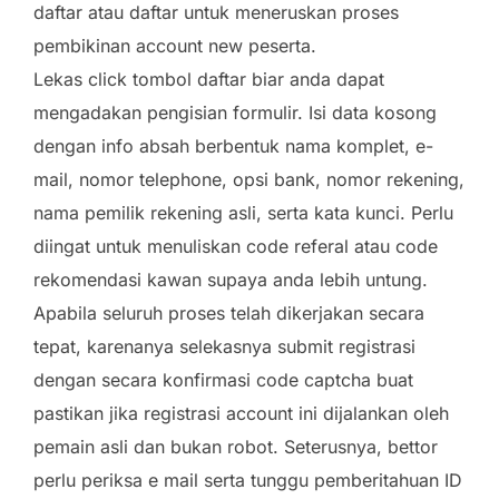
daftar atau daftar untuk meneruskan proses
pembikinan account new peserta.
Lekas click tombol daftar biar anda dapat
mengadakan pengisian formulir. Isi data kosong
dengan info absah berbentuk nama komplet, e-
mail, nomor telephone, opsi bank, nomor rekening,
nama pemilik rekening asli, serta kata kunci. Perlu
diingat untuk menuliskan code referal atau code
rekomendasi kawan supaya anda lebih untung.
Apabila seluruh proses telah dikerjakan secara
tepat, karenanya selekasnya submit registrasi
dengan secara konfirmasi code captcha buat
pastikan jika registrasi account ini dijalankan oleh
pemain asli dan bukan robot. Seterusnya, bettor
perlu periksa e mail serta tunggu pemberitahuan ID