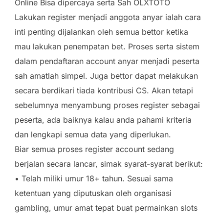
Online Bisa dipercaya serta Sah OLXTOTO
Lakukan register menjadi anggota anyar ialah cara
inti penting dijalankan oleh semua bettor ketika
mau lakukan penempatan bet. Proses serta sistem
dalam pendaftaran account anyar menjadi peserta
sah amatlah simpel. Juga bettor dapat melakukan
secara berdikari tiada kontribusi CS. Akan tetapi
sebelumnya menyambung proses register sebagai
peserta, ada baiknya kalau anda pahami kriteria
dan lengkapi semua data yang diperlukan.
Biar semua proses register account sedang
berjalan secara lancar, simak syarat-syarat berikut:
• Telah miliki umur 18+ tahun. Sesuai sama
ketentuan yang diputuskan oleh organisasi
gambling, umur amat tepat buat permainkan slots