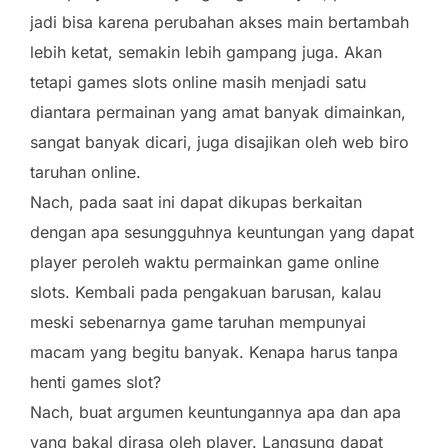
jadi bisa karena perubahan akses main bertambah
lebih ketat, semakin lebih gampang juga. Akan
tetapi games slots online masih menjadi satu
diantara permainan yang amat banyak dimainkan,
sangat banyak dicari, juga disajikan oleh web biro
taruhan online.
Nach, pada saat ini dapat dikupas berkaitan
dengan apa sesungguhnya keuntungan yang dapat
player peroleh waktu permainkan game online
slots. Kembali pada pengakuan barusan, kalau
meski sebenarnya game taruhan mempunyai
macam yang begitu banyak. Kenapa harus tanpa
henti games slot?
Nach, buat argumen keuntungannya apa dan apa
yang bakal dirasa oleh player. Langsung dapat