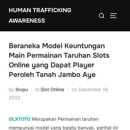
Skip
HUMAN TRAFFICKING
to
Search
TOGGLE
content
AWARENESS
for:
Beraneka Model Keuntungan
Main Permainan Taruhan Slots
Online yang Dapat Player
Peroleh Tanah Jambo Aye
Posted
by
lbvpu
in
Slot Online
on
December 14,
on
2022
OLXTOTO
Merupakan Permainan taruhan
mempunyai model yang begitu banyak, perihal ini