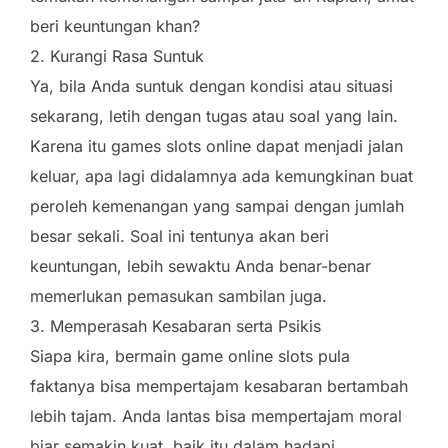
beri keuntungan khan?
2. Kurangi Rasa Suntuk
Ya, bila Anda suntuk dengan kondisi atau situasi
sekarang, letih dengan tugas atau soal yang lain.
Karena itu games slots online dapat menjadi jalan
keluar, apa lagi didalamnya ada kemungkinan buat
peroleh kemenangan yang sampai dengan jumlah
besar sekali. Soal ini tentunya akan beri
keuntungan, lebih sewaktu Anda benar-benar
memerlukan pemasukan sambilan juga.
3. Memperasah Kesabaran serta Psikis
Siapa kira, bermain game online slots pula
faktanya bisa mempertajam kesabaran bertambah
lebih tajam. Anda lantas bisa mempertajam moral
biar semakin kuat, baik itu dalam hadapi