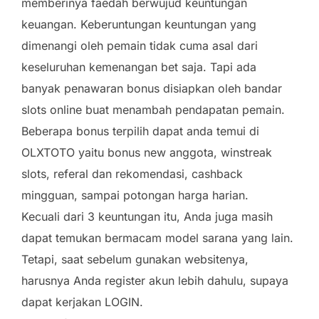
memberinya faedah berwujud keuntungan
keuangan. Keberuntungan keuntungan yang
dimenangi oleh pemain tidak cuma asal dari
keseluruhan kemenangan bet saja. Tapi ada
banyak penawaran bonus disiapkan oleh bandar
slots online buat menambah pendapatan pemain.
Beberapa bonus terpilih dapat anda temui di
OLXTOTO yaitu bonus new anggota, winstreak
slots, referal dan rekomendasi, cashback
mingguan, sampai potongan harga harian.
Kecuali dari 3 keuntungan itu, Anda juga masih
dapat temukan bermacam model sarana yang lain.
Tetapi, saat sebelum gunakan websitenya,
harusnya Anda register akun lebih dahulu, supaya
dapat kerjakan LOGIN.