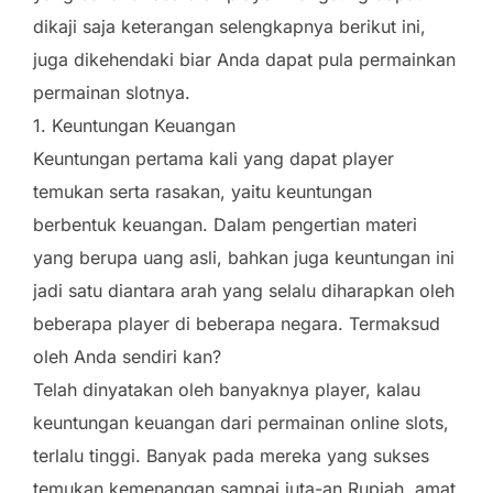
dikaji saja keterangan selengkapnya berikut ini,
juga dikehendaki biar Anda dapat pula permainkan
permainan slotnya.
1. Keuntungan Keuangan
Keuntungan pertama kali yang dapat player
temukan serta rasakan, yaitu keuntungan
berbentuk keuangan. Dalam pengertian materi
yang berupa uang asli, bahkan juga keuntungan ini
jadi satu diantara arah yang selalu diharapkan oleh
beberapa player di beberapa negara. Termaksud
oleh Anda sendiri kan?
Telah dinyatakan oleh banyaknya player, kalau
keuntungan keuangan dari permainan online slots,
terlalu tinggi. Banyak pada mereka yang sukses
temukan kemenangan sampai juta-an Rupiah, amat