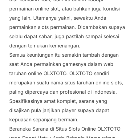
permainan online slot, atau bahkan juga kondisi
yang lain. Utamanya yakni, sewaktu Anda
permainkan slots permainan. Didambakan supaya
selalu dapat sabar, juga pastilah sampai selesai
dengan temukan kemenangan.
Semua keuntungan itu semakin tambah dengan
saat Anda permainkan gamesnya dalam web
taruhan online OLXTOTO. OLXTOTO sendiri
merupakan suatu nama situs taruhan online slots,
paling dipercaya dan profesional di Indonesia.
Spesifikasinya amat komplet, sarana yang
disajikan pula janjikan player supaya dapat
kepuasan sepanjang bermain.
Beraneka Sarana di Situs Slots Online OLXTOTO
yang Dapat Untuk Anda Bahagia Memakainya