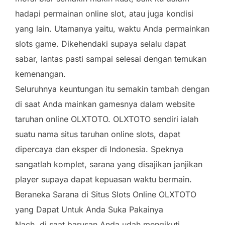
hadapi permainan online slot, atau juga kondisi
yang lain. Utamanya yaitu, waktu Anda permainkan
slots game. Dikehendaki supaya selalu dapat
sabar, lantas pasti sampai selesai dengan temukan
kemenangan.
Seluruhnya keuntungan itu semakin tambah dengan
di saat Anda mainkan gamesnya dalam website
taruhan online OLXTOTO. OLXTOTO sendiri ialah
suatu nama situs taruhan online slots, dapat
dipercaya dan eksper di Indonesia. Speknya
sangatlah komplet, sarana yang disajikan janjikan
player supaya dapat kepuasan waktu bermain.
Beraneka Sarana di Situs Slots Online OLXTOTO
yang Dapat Untuk Anda Suka Pakainya
Nach, di saat barusan Anda udah mengikuti