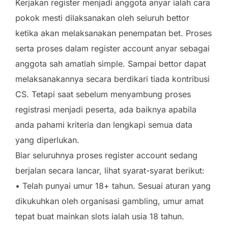
Kerjakan register menjadi anggota anyar ialah cara
pokok mesti dilaksanakan oleh seluruh bettor
ketika akan melaksanakan penempatan bet. Proses
serta proses dalam register account anyar sebagai
anggota sah amatlah simple. Sampai bettor dapat
melaksanakannya secara berdikari tiada kontribusi
CS. Tetapi saat sebelum menyambung proses
registrasi menjadi peserta, ada baiknya apabila
anda pahami kriteria dan lengkapi semua data
yang diperlukan.
Biar seluruhnya proses register account sedang
berjalan secara lancar, lihat syarat-syarat berikut:
• Telah punyai umur 18+ tahun. Sesuai aturan yang
dikukuhkan oleh organisasi gambling, umur amat
tepat buat mainkan slots ialah usia 18 tahun.