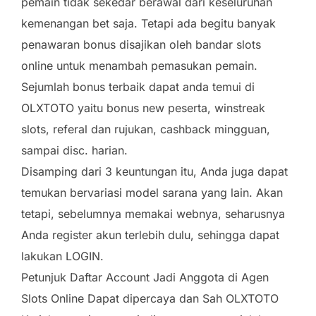
pemain tidak sekedar berawal dari keseluruhan
kemenangan bet saja. Tetapi ada begitu banyak
penawaran bonus disajikan oleh bandar slots
online untuk menambah pemasukan pemain.
Sejumlah bonus terbaik dapat anda temui di
OLXTOTO yaitu bonus new peserta, winstreak
slots, referal dan rujukan, cashback mingguan,
sampai disc. harian.
Disamping dari 3 keuntungan itu, Anda juga dapat
temukan bervariasi model sarana yang lain. Akan
tetapi, sebelumnya memakai webnya, seharusnya
Anda register akun terlebih dulu, sehingga dapat
lakukan LOGIN.
Petunjuk Daftar Account Jadi Anggota di Agen
Slots Online Dapat dipercaya dan Sah OLXTOTO