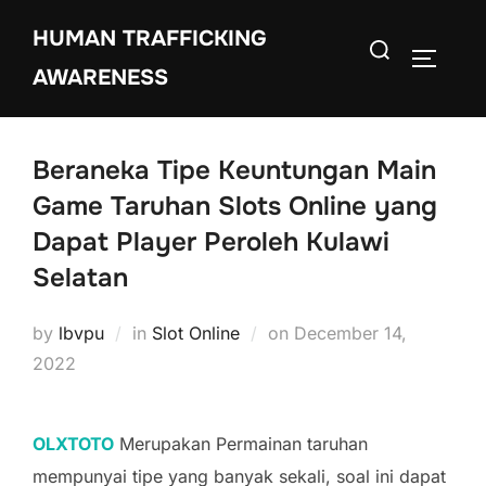
Skip
HUMAN TRAFFICKING
Search
to
TOGGLE
for:
content
AWARENESS
Beraneka Tipe Keuntungan Main
Game Taruhan Slots Online yang
Dapat Player Peroleh Kulawi
Selatan
Posted
by
lbvpu
in
Slot Online
on
December 14,
on
2022
OLXTOTO
Merupakan Permainan taruhan
mempunyai tipe yang banyak sekali, soal ini dapat