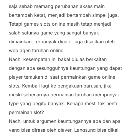
saja sebab memang perubahan akses main
bertambah ketat, menjadi bertambah simpel juga.
Tetapi games slots online masih tetap menjadi
salah satunya game yang sangat banyak
dimainkan, terbanyak dicari, juga disajikan oleh
web agen taruhan online.
Nach, kesempatan ini bakal diulas berkaitan
dengan apa sesungguhnya keuntungan yang dapat
player temukan di saat permainkan game online
slots. Kembali lagi ke pengakuan barusan, jika
meski sebenarnya permainan taruhan mempunyai
type yang begitu banyak. Kenapa mesti tak henti
permainan slot?
Nach, untuk argumen keuntungannya apa dan apa
yang bisa dirasa oleh player. Langsung bisa dikaji