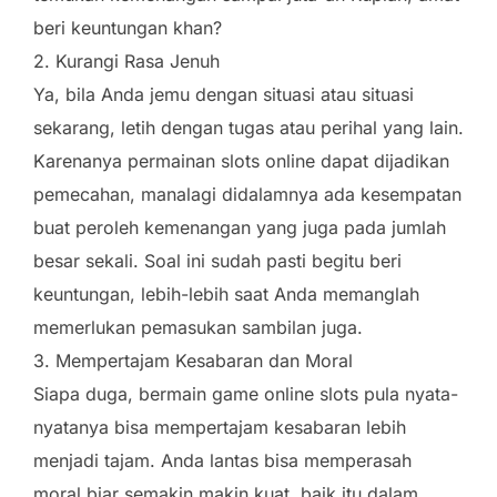
beri keuntungan khan?
2. Kurangi Rasa Jenuh
Ya, bila Anda jemu dengan situasi atau situasi
sekarang, letih dengan tugas atau perihal yang lain.
Karenanya permainan slots online dapat dijadikan
pemecahan, manalagi didalamnya ada kesempatan
buat peroleh kemenangan yang juga pada jumlah
besar sekali. Soal ini sudah pasti begitu beri
keuntungan, lebih-lebih saat Anda memanglah
memerlukan pemasukan sambilan juga.
3. Mempertajam Kesabaran dan Moral
Siapa duga, bermain game online slots pula nyata-
nyatanya bisa mempertajam kesabaran lebih
menjadi tajam. Anda lantas bisa memperasah
moral biar semakin makin kuat, baik itu dalam