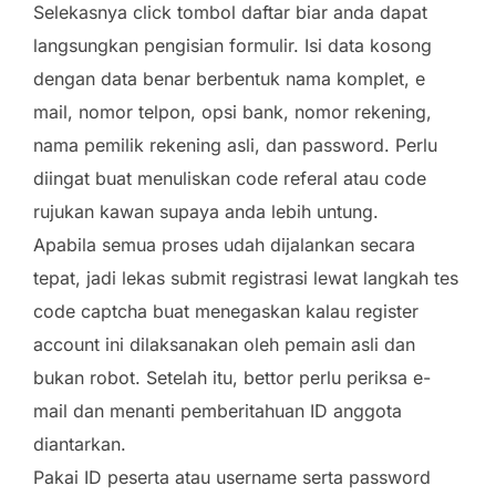
Selekasnya click tombol daftar biar anda dapat
langsungkan pengisian formulir. Isi data kosong
dengan data benar berbentuk nama komplet, e
mail, nomor telpon, opsi bank, nomor rekening,
nama pemilik rekening asli, dan password. Perlu
diingat buat menuliskan code referal atau code
rujukan kawan supaya anda lebih untung.
Apabila semua proses udah dijalankan secara
tepat, jadi lekas submit registrasi lewat langkah tes
code captcha buat menegaskan kalau register
account ini dilaksanakan oleh pemain asli dan
bukan robot. Setelah itu, bettor perlu periksa e-
mail dan menanti pemberitahuan ID anggota
diantarkan.
Pakai ID peserta atau username serta password