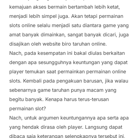
kemajuan akses bermain bertambah lebih ketat,
menjadi lebih simpel juga. Akan tetapi permainan
slots online selalu menjadi satu diantara game yang
amat banyak dimainkan, sangat banyak dicari, juga
disajikan oleh website biro taruhan online.
Nach, pada kesempatan ini bakal diulas berkaitan
dengan apa sesungguhnya keuntungan yang dapat
player temukan saat permainkan permainan online
slots. Kembali pada pengakuan barusan, jika walau
sebenarnya game taruhan punya macam yang
begitu banyak. Kenapa harus terus-terusan
permainan slot?
Nach, untuk argumen keuntungannya apa serta apa
yang hendak dirasa oleh player. Langsung dapat
dibaca saja keterangan selengkapnya tersebut ini,