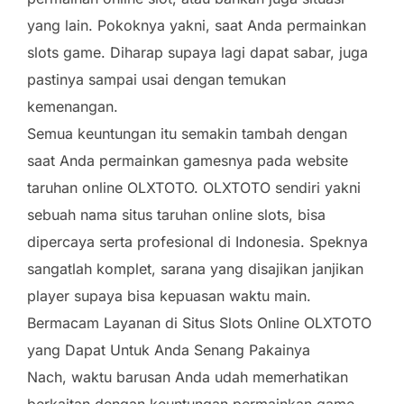
yang lain. Pokoknya yakni, saat Anda permainkan
slots game. Diharap supaya lagi dapat sabar, juga
pastinya sampai usai dengan temukan
kemenangan.
Semua keuntungan itu semakin tambah dengan
saat Anda permainkan gamesnya pada website
taruhan online OLXTOTO. OLXTOTO sendiri yakni
sebuah nama situs taruhan online slots, bisa
dipercaya serta profesional di Indonesia. Speknya
sangatlah komplet, sarana yang disajikan janjikan
player supaya bisa kepuasan waktu main.
Bermacam Layanan di Situs Slots Online OLXTOTO
yang Dapat Untuk Anda Senang Pakainya
Nach, waktu barusan Anda udah memerhatikan
berkaitan dengan keuntungan permainkan game