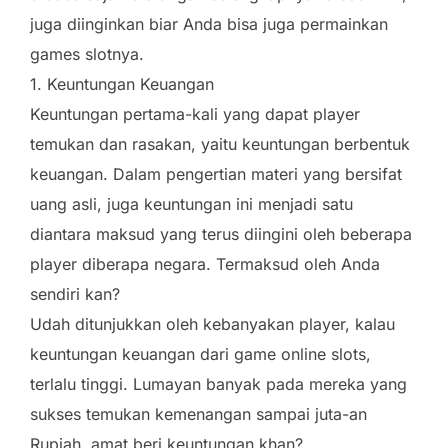
juga diinginkan biar Anda bisa juga permainkan
games slotnya.
1. Keuntungan Keuangan
Keuntungan pertama-kali yang dapat player
temukan dan rasakan, yaitu keuntungan berbentuk
keuangan. Dalam pengertian materi yang bersifat
uang asli, juga keuntungan ini menjadi satu
diantara maksud yang terus diingini oleh beberapa
player diberapa negara. Termaksud oleh Anda
sendiri kan?
Udah ditunjukkan oleh kebanyakan player, kalau
keuntungan keuangan dari game online slots,
terlalu tinggi. Lumayan banyak pada mereka yang
sukses temukan kemenangan sampai juta-an
Rupiah, amat beri keuntungan khan?