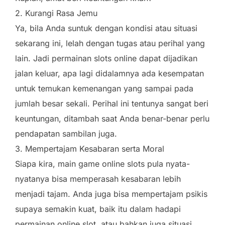
2. Kurangi Rasa Jemu
Ya, bila Anda suntuk dengan kondisi atau situasi
sekarang ini, lelah dengan tugas atau perihal yang
lain. Jadi permainan slots online dapat dijadikan
jalan keluar, apa lagi didalamnya ada kesempatan
untuk temukan kemenangan yang sampai pada
jumlah besar sekali. Perihal ini tentunya sangat beri
keuntungan, ditambah saat Anda benar-benar perlu
pendapatan sambilan juga.
3. Mempertajam Kesabaran serta Moral
Siapa kira, main game online slots pula nyata-
nyatanya bisa memperasah kesabaran lebih
menjadi tajam. Anda juga bisa mempertajam psikis
supaya semakin kuat, baik itu dalam hadapi
permainan online slot, atau bahkan juga situasi