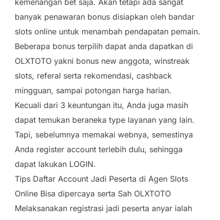
kemenangan bet saja. Akan tetapi ada sangat
banyak penawaran bonus disiapkan oleh bandar
slots online untuk menambah pendapatan pemain.
Beberapa bonus terpilih dapat anda dapatkan di
OLXTOTO yakni bonus new anggota, winstreak
slots, referal serta rekomendasi, cashback
mingguan, sampai potongan harga harian.
Kecuali dari 3 keuntungan itu, Anda juga masih
dapat temukan beraneka type layanan yang lain.
Tapi, sebelumnya memakai webnya, semestinya
Anda register account terlebih dulu, sehingga
dapat lakukan LOGIN.
Tips Daftar Account Jadi Peserta di Agen Slots
Online Bisa dipercaya serta Sah OLXTOTO
Melaksanakan registrasi jadi peserta anyar ialah