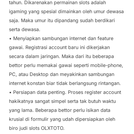
tahun. Dikarenakan permainan slots adalah
igaming yang spesial dimainkan oleh umur dewasa
saja. Maka umur itu dipandang sudah berdikari
serta dewasa.
• Menyiapkan sambungan internet dan feature
gawai. Registrasi account baru ini dikerjakan
secara dalam jaringan. Maka dari itu beberapa
bettor perlu memakai gawai seperti mobile-phone,
PC, atau Desktop dan meyakinkan sambungan
internet konstan biar tidak berlangsung rintangan.
• Persiapan data penting. Proses register account
hakikatnya sangat simpel serta tak butuh waktu
yang lama. Beberapa bettor perlu isikan data
krusial di formulir yang udah dipersiapkan oleh
biro judi slots OLXTOTO.