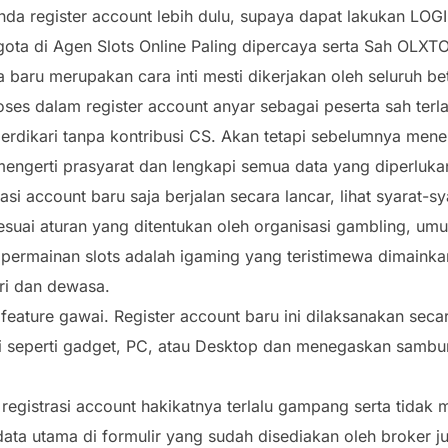
da register account lebih dulu, supaya dapat lakukan LOG
ggota di Agen Slots Online Paling dipercaya serta Sah OLX
 baru merupakan cara inti mesti dikerjakan oleh seluruh bet
ses dalam register account anyar sebagai peserta sah terla
rdikari tanpa kontribusi CS. Akan tetapi sebelumnya mener
mengerti prasyarat dan lengkapi semua data yang diperluka
si account baru saja berjalan secara lancar, lihat syarat-sya
suai aturan yang ditentukan oleh organisasi gambling, umur
n permainan slots adalah igaming yang teristimewa dimaink
ri dan dewasa.
feature gawai. Register account baru ini dilaksanakan sec
seperti gadget, PC, atau Desktop dan menegaskan sambung
 registrasi account hakikatnya terlalu gampang serta tida
data utama di formulir yang sudah disediakan oleh broker j