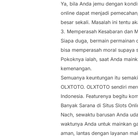
Ya, bila Anda jemu dengan kondisi
online dapat menjadi pemecahan
besar sekali. Masalah ini tentu 
3. Memperasah Kesabaran dan M
Siapa duga, bermain permainan o
bisa memperasah moral supaya sem
Pokoknya ialah, saat Anda mainka
kemenangan.
Semuanya keuntungan itu semaki
OLXTOTO. OLXTOTO sendiri merupa
Indonesia. Featurenya begitu ko
Banyak Sarana di Situs Slots O
Nach, sewaktu barusan Anda udah
waktunya Anda untuk mainkan ga
aman, lantas dengan layanan mai