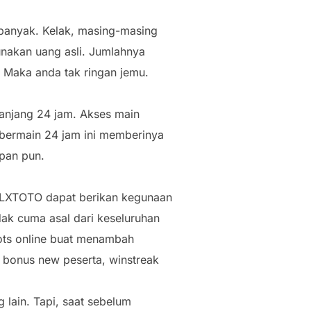
banyak. Kelak, masing-masing
unakan uang asli. Jumlahnya
 Maka anda tak ringan jemu.
panjang 24 jam. Akses main
s bermain 24 jam ini memberinya
pan pun.
 OLXTOTO dapat berikan kegunaan
ak cuma asal dari keseluruhan
ots online buat menambah
bonus new peserta, winstreak
 lain. Tapi, saat sebelum