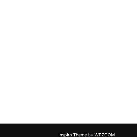
Inspiro Theme
by
WPZOOM