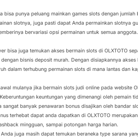
da bisa punya peluang mainkan games slots dengan jumlah 
inan slotnya, juga pasti dapat Anda permainkan slotnya g
emberinya bervariasi opsi permainan untuk semua anggota.
ayer bisa juga temukan akses bermain slots di OLXTOTO se
ri, dengan bisnis deposit murah. Dengan disiapkannya akse
uh dalam terhubung permainan slots di mana lantas dan ka
wal mulanya jika bermain slots judi online pada website
Keberuntungan keuntungan yang dimenangi oleh pemain tid
 sangat banyak penawaran bonus disajikan oleh bandar sl
nus terhebat dapat anda dapatkan di OLXTOTO merupakan 
 cashback mingguan, sampai potongan harga harian.
, Anda juga masih dapat temukan beraneka type sarana yang