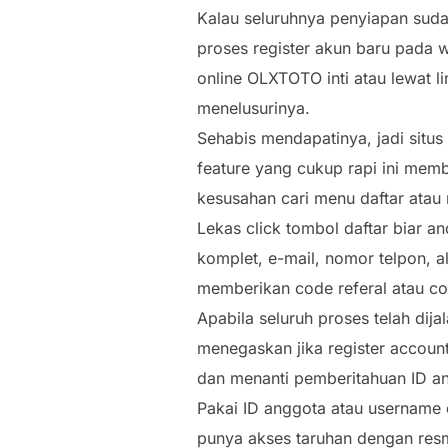
Kalau seluruhnya penyiapan suda
proses register akun baru pada we
online OLXTOTO inti atau lewat li
menelusurinya.
Sehabis mendapatinya, jadi situs
feature yang cukup rapi ini mem
kesusahan cari menu daftar atau
Lekas click tombol daftar biar a
komplet, e-mail, nomor telpon, a
memberikan code referal atau co
Apabila seluruh proses telah dija
menegaskan jika register account 
dan menanti pemberitahuan ID an
Pakai ID anggota atau username 
punya akses taruhan dengan resmi