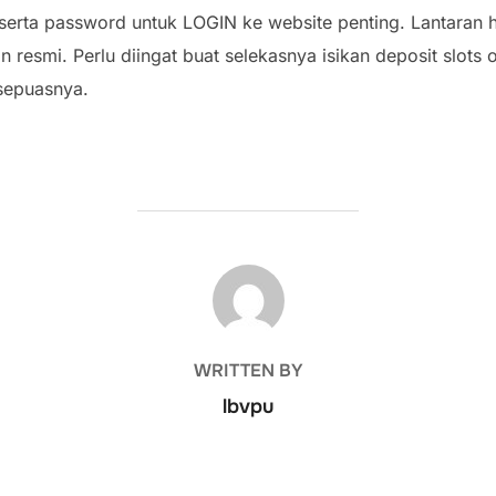
serta password untuk LOGIN ke website penting. Lantaran 
 resmi. Perlu diingat buat selekasnya isikan deposit slots
sepuasnya.
POST AUTHOR
WRITTEN BY
lbvpu