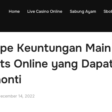
Home
Live Casino Online
Sabung Ayam
Sbo
ipe Keuntungan Mai
ts Online yang Dapat
onti
osted
ecember 14, 2022
n