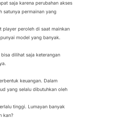
pat saja karena perubahan akses
lah satunya permainan yang
 player peroleh di saat mainkan
n punyai model yang banyak.
isa dilihat saja keterangan
ya.
berbentuk keuangan. Dalam
sud yang selalu dibutuhkan oleh
terlalu tinggi. Lumayan banyak
n kan?