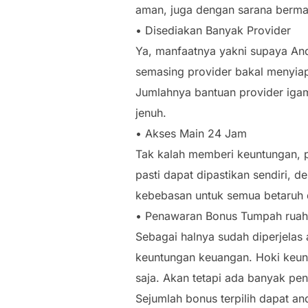
aman, juga dengan sarana bermai
• Disediakan Banyak Provider
Ya, manfaatnya yakni supaya An
semasing provider bakal menyiap
Jumlahnya bantuan provider igam
jenuh.
• Akses Main 24 Jam
Tak kalah memberi keuntungan, p
pasti dapat dipastikan sendiri,
kebebasan untuk semua betaruh 
• Penawaran Bonus Tumpah ruah
Sebagai halnya sudah diperjelas
keuntungan keuangan. Hoki keun
saja. Akan tetapi ada banyak p
Sejumlah bonus terpilih dapat an