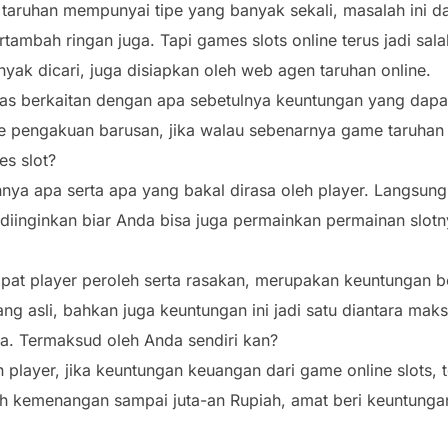
aruhan mempunyai tipe yang banyak sekali, masalah ini da
rtambah ringan juga. Tapi games slots online terus jadi sa
yak dicari, juga disiapkan oleh web agen taruhan online.
as berkaitan dengan apa sebetulnya keuntungan yang dapat
 ke pengakuan barusan, jika walau sebenarnya game taruha
s slot?
a apa serta apa yang bakal dirasa oleh player. Langsung b
s diinginkan biar Anda bisa juga permainkan permainan slotn
apat player peroleh serta rasakan, merupakan keuntungan 
ng asli, bahkan juga keuntungan ini jadi satu diantara mak
a. Termaksud oleh Anda sendiri kan?
 player, jika keuntungan keuangan dari game online slots, 
h kemenangan sampai juta-an Rupiah, amat beri keuntunga