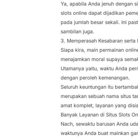
Ya, apabila Anda jenuh dengan s
slots online dapat dijadikan p
pada jumlah besar sekali. Ini p
sambilan juga.
3. Memperasah Kesabaran serta 
Siapa kira, main permainan onlin
menajamkan moral supaya semakin 
Utamanya yaitu, waktu Anda perm
dengan peroleh kemenangan.
Seluruh keuntungan itu bertamb
merupakan sebuah nama situs taru
amat komplet, layanan yang disi
Banyak Layanan di Situs Slots
Nach, sewaktu barusan Anda udah
waktunya Anda buat mainkan gam