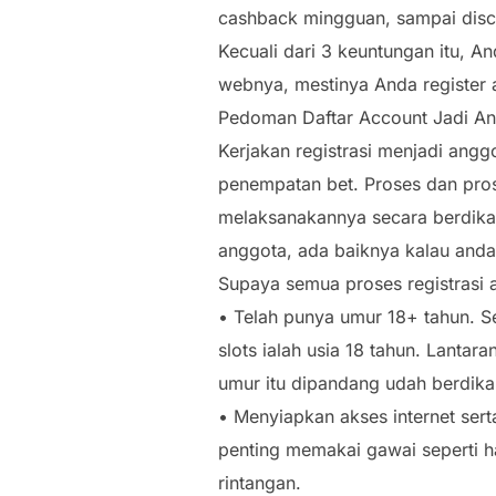
cashback mingguan, sampai disc.
Kecuali dari 3 keuntungan itu, 
webnya, mestinya Anda register 
Pedoman Daftar Account Jadi An
Kerjakan registrasi menjadi angg
penempatan bet. Proses dan pros
melaksanakannya secara berdikar
anggota, ada baiknya kalau anda
Supaya semua proses registrasi a
• Telah punya umur 18+ tahun. S
slots ialah usia 18 tahun. Lanta
umur itu dipandang udah berdika
• Menyiapkan akses internet serta
penting memakai gawai seperti h
rintangan.