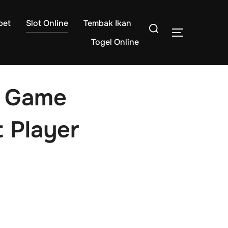
Search
bet
Slot Online
Tembak Ikan
TOGGLE S
for:
Togel Online
n Game
 Player