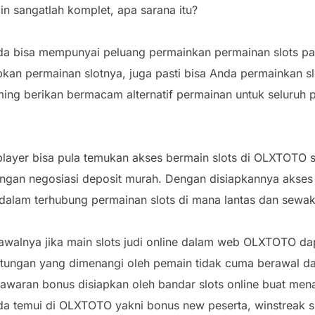
n sangatlah komplet, apa sarana itu?
da bisa mempunyai peluang permainkan permainan slots pa
kan permainan slotnya, juga pasti bisa Anda permainkan s
ing berikan bermacam alternatif permainan untuk seluruh p
layer bisa pula temukan akses bermain slots di OLXTOTO 
 dengan negosiasi deposit murah. Dengan disiapkannya akse
dalam terhubung permainan slots di mana lantas dan sewak
 awalnya jika main slots judi online dalam web OLXTOTO d
tungan yang dimenangi oleh pemain tidak cuma berawal da
enawaran bonus disiapkan oleh bandar slots online buat m
da temui di OLXTOTO yakni bonus new peserta, winstreak slo