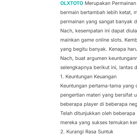
OLXTOTO
Merupakan Permainan t
bermain bertambah lebih ketat, m
permainan yang sangat banyak dim
Nach, kesempatan ini dapat diul
mainkan game online slots. Kemb
yang begitu banyak. Kenapa harus
Nach, buat argumen keuntunganny
selengkapnya berikut ini, lantas
1. Keuntungan Keuangan
Keuntungan pertama-tama yang d
pengertian materi yang bersifat 
beberapa player di beberapa nega
Telah ditunjukkan oleh beberapa 
mereka yang sukses temukan ke
2. Kurangi Rasa Suntuk