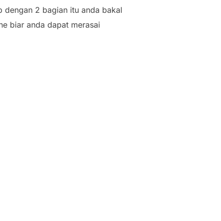
p dengan 2 bagian itu anda bakal
ine biar anda dapat merasai