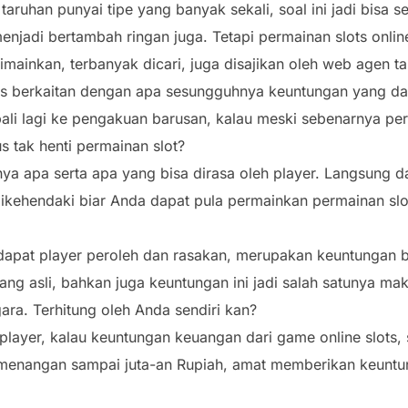
aruhan punyai tipe yang banyak sekali, soal ini jadi bis
enjadi bertambah ringan juga. Tetapi permainan slots online
ainkan, terbanyak dicari, juga disajikan oleh web agen ta
as berkaitan dengan apa sesungguhnya keuntungan yang dap
ali lagi ke pengakuan barusan, kalau meski sebenarnya pe
 tak henti permainan slot?
a apa serta apa yang bisa dirasa oleh player. Langsung d
 dikehendaki biar Anda dapat pula permainkan permainan slo
apat player peroleh dan rasakan, merupakan keuntungan 
uang asli, bahkan juga keuntungan ini jadi salah satunya ma
ra. Terhitung oleh Anda sendiri kan?
player, kalau keuntungan keuangan dari game online slots,
menangan sampai juta-an Rupiah, amat memberikan keuntu