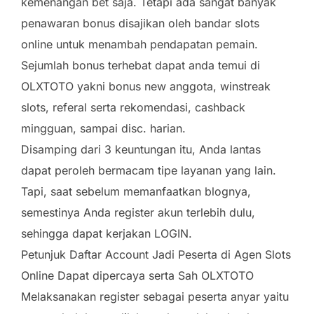
kemenangan bet saja. Tetapi ada sangat banyak
penawaran bonus disajikan oleh bandar slots
online untuk menambah pendapatan pemain.
Sejumlah bonus terhebat dapat anda temui di
OLXTOTO yakni bonus new anggota, winstreak
slots, referal serta rekomendasi, cashback
mingguan, sampai disc. harian.
Disamping dari 3 keuntungan itu, Anda lantas
dapat peroleh bermacam tipe layanan yang lain.
Tapi, saat sebelum memanfaatkan blognya,
semestinya Anda register akun terlebih dulu,
sehingga dapat kerjakan LOGIN.
Petunjuk Daftar Account Jadi Peserta di Agen Slots
Online Dapat dipercaya serta Sah OLXTOTO
Melaksanakan register sebagai peserta anyar yaitu