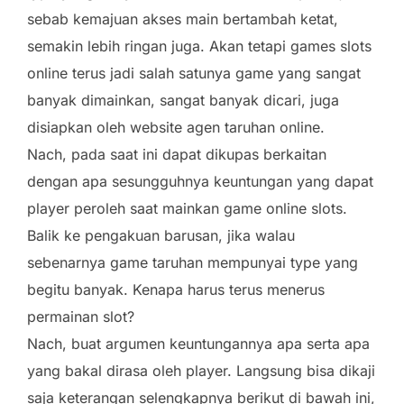
sebab kemajuan akses main bertambah ketat,
semakin lebih ringan juga. Akan tetapi games slots
online terus jadi salah satunya game yang sangat
banyak dimainkan, sangat banyak dicari, juga
disiapkan oleh website agen taruhan online.
Nach, pada saat ini dapat dikupas berkaitan
dengan apa sesungguhnya keuntungan yang dapat
player peroleh saat mainkan game online slots.
Balik ke pengakuan barusan, jika walau
sebenarnya game taruhan mempunyai type yang
begitu banyak. Kenapa harus terus menerus
permainan slot?
Nach, buat argumen keuntungannya apa serta apa
yang bakal dirasa oleh player. Langsung bisa dikaji
saja keterangan selengkapnya berikut di bawah ini,