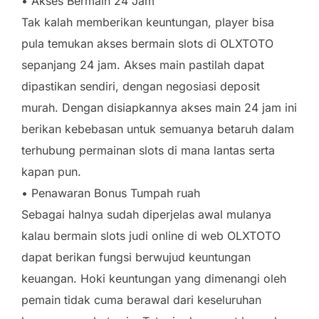
• Akses Bermain 24 Jam
Tak kalah memberikan keuntungan, player bisa
pula temukan akses bermain slots di OLXTOTO
sepanjang 24 jam. Akses main pastilah dapat
dipastikan sendiri, dengan negosiasi deposit
murah. Dengan disiapkannya akses main 24 jam ini
berikan kebebasan untuk semuanya betaruh dalam
terhubung permainan slots di mana lantas serta
kapan pun.
• Penawaran Bonus Tumpah ruah
Sebagai halnya sudah diperjelas awal mulanya
kalau bermain slots judi online di web OLXTOTO
dapat berikan fungsi berwujud keuntungan
keuangan. Hoki keuntungan yang dimenangi oleh
pemain tidak cuma berawal dari keseluruhan