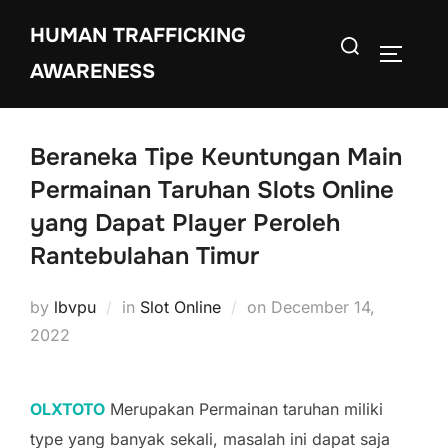
Skip
HUMAN TRAFFICKING
Search
to
TOGGLE
for:
content
AWARENESS
Beraneka Tipe Keuntungan Main
Permainan Taruhan Slots Online
yang Dapat Player Peroleh
Rantebulahan Timur
Posted
by
lbvpu
in
Slot Online
on
December 14,
on
2022
OLXTOTO
Merupakan Permainan taruhan miliki
type yang banyak sekali, masalah ini dapat saja