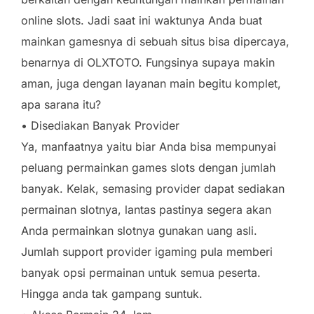
online slots. Jadi saat ini waktunya Anda buat
mainkan gamesnya di sebuah situs bisa dipercaya,
benarnya di OLXTOTO. Fungsinya supaya makin
aman, juga dengan layanan main begitu komplet,
apa sarana itu?
• Disediakan Banyak Provider
Ya, manfaatnya yaitu biar Anda bisa mempunyai
peluang permainkan games slots dengan jumlah
banyak. Kelak, semasing provider dapat sediakan
permainan slotnya, lantas pastinya segera akan
Anda permainkan slotnya gunakan uang asli.
Jumlah support provider igaming pula memberi
banyak opsi permainan untuk semua peserta.
Hingga anda tak gampang suntuk.