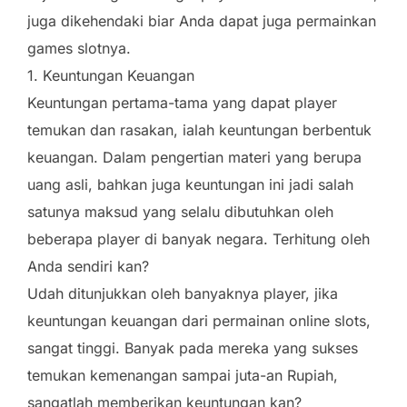
juga dikehendaki biar Anda dapat juga permainkan
games slotnya.
1. Keuntungan Keuangan
Keuntungan pertama-tama yang dapat player
temukan dan rasakan, ialah keuntungan berbentuk
keuangan. Dalam pengertian materi yang berupa
uang asli, bahkan juga keuntungan ini jadi salah
satunya maksud yang selalu dibutuhkan oleh
beberapa player di banyak negara. Terhitung oleh
Anda sendiri kan?
Udah ditunjukkan oleh banyaknya player, jika
keuntungan keuangan dari permainan online slots,
sangat tinggi. Banyak pada mereka yang sukses
temukan kemenangan sampai juta-an Rupiah,
sangatlah memberikan keuntungan kan?