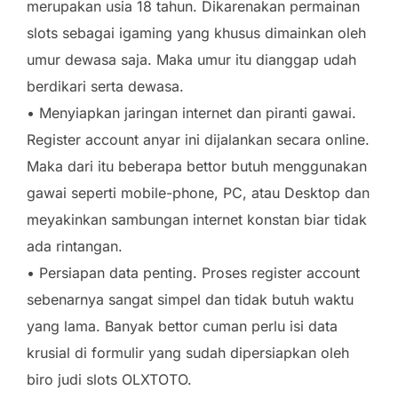
merupakan usia 18 tahun. Dikarenakan permainan
slots sebagai igaming yang khusus dimainkan oleh
umur dewasa saja. Maka umur itu dianggap udah
berdikari serta dewasa.
• Menyiapkan jaringan internet dan piranti gawai.
Register account anyar ini dijalankan secara online.
Maka dari itu beberapa bettor butuh menggunakan
gawai seperti mobile-phone, PC, atau Desktop dan
meyakinkan sambungan internet konstan biar tidak
ada rintangan.
• Persiapan data penting. Proses register account
sebenarnya sangat simpel dan tidak butuh waktu
yang lama. Banyak bettor cuman perlu isi data
krusial di formulir yang sudah dipersiapkan oleh
biro judi slots OLXTOTO.