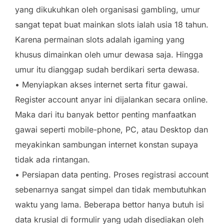
yang dikukuhkan oleh organisasi gambling, umur
sangat tepat buat mainkan slots ialah usia 18 tahun.
Karena permainan slots adalah igaming yang
khusus dimainkan oleh umur dewasa saja. Hingga
umur itu dianggap sudah berdikari serta dewasa.
• Menyiapkan akses internet serta fitur gawai.
Register account anyar ini dijalankan secara online.
Maka dari itu banyak bettor penting manfaatkan
gawai seperti mobile-phone, PC, atau Desktop dan
meyakinkan sambungan internet konstan supaya
tidak ada rintangan.
• Persiapan data penting. Proses registrasi account
sebenarnya sangat simpel dan tidak membutuhkan
waktu yang lama. Beberapa bettor hanya butuh isi
data krusial di formulir yang udah disediakan oleh