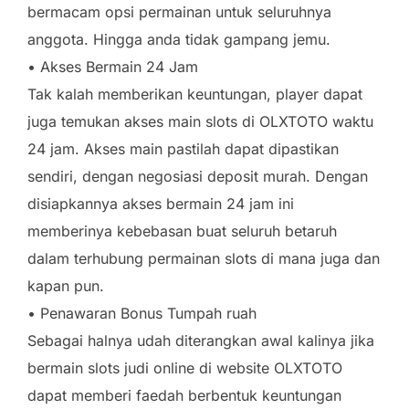
bermacam opsi permainan untuk seluruhnya
anggota. Hingga anda tidak gampang jemu.
• Akses Bermain 24 Jam
Tak kalah memberikan keuntungan, player dapat
juga temukan akses main slots di OLXTOTO waktu
24 jam. Akses main pastilah dapat dipastikan
sendiri, dengan negosiasi deposit murah. Dengan
disiapkannya akses bermain 24 jam ini
memberinya kebebasan buat seluruh betaruh
dalam terhubung permainan slots di mana juga dan
kapan pun.
• Penawaran Bonus Tumpah ruah
Sebagai halnya udah diterangkan awal kalinya jika
bermain slots judi online di website OLXTOTO
dapat memberi faedah berbentuk keuntungan