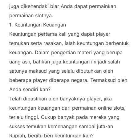
juga dikehendaki biar Anda dapat permainkan
permainan slotnya.
1. Keuntungan Keuangan
Keuntungan pertama kali yang dapat player
temukan serta rasakan, ialah keuntungan berbentuk
keuangan. Dalam pengertian materi yang berupa
uang asli, bahkan juga keuntungan ini jadi salah
satunya maksud yang selalu dibutuhkan oleh
beberapa player diberapa negara. Termaksud oleh
Anda sendiri kan?
Telah dipastikan oleh banyaknya player, jika
keuntungan keuangan dari permainan online slots,
terlalu tinggi. Cukup banyak pada mereka yang
sukses temukan kemenangan sampai juta-an
Rupiah, begitu beri keuntungan kan?