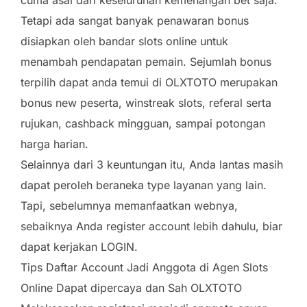
cuma asal dari keseluruhan kemenangan bet saja.
Tetapi ada sangat banyak penawaran bonus
disiapkan oleh bandar slots online untuk
menambah pendapatan pemain. Sejumlah bonus
terpilih dapat anda temui di OLXTOTO merupakan
bonus new peserta, winstreak slots, referal serta
rujukan, cashback mingguan, sampai potongan
harga harian.
Selainnya dari 3 keuntungan itu, Anda lantas masih
dapat peroleh beraneka type layanan yang lain.
Tapi, sebelumnya memanfaatkan webnya,
sebaiknya Anda register account lebih dahulu, biar
dapat kerjakan LOGIN.
Tips Daftar Account Jadi Anggota di Agen Slots
Online Dapat dipercaya dan Sah OLXTOTO