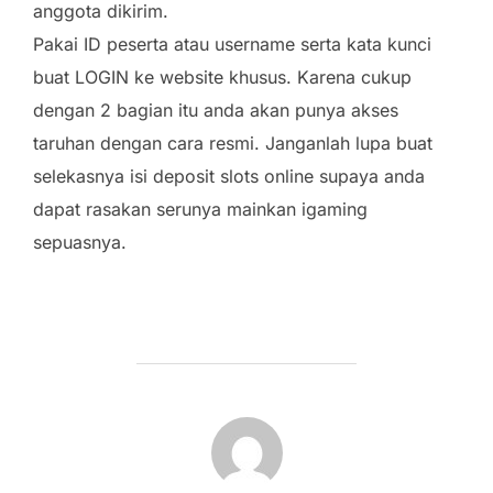
anggota dikirim.
Pakai ID peserta atau username serta kata kunci
buat LOGIN ke website khusus. Karena cukup
dengan 2 bagian itu anda akan punya akses
taruhan dengan cara resmi. Janganlah lupa buat
selekasnya isi deposit slots online supaya anda
dapat rasakan serunya mainkan igaming
sepuasnya.
POST AUTHOR