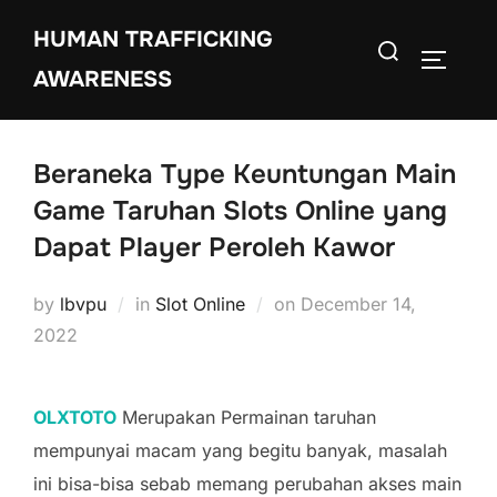
Skip
HUMAN TRAFFICKING
Search
to
TOGGLE
for:
content
AWARENESS
Beraneka Type Keuntungan Main
Game Taruhan Slots Online yang
Dapat Player Peroleh Kawor
Posted
by
lbvpu
in
Slot Online
on
December 14,
on
2022
OLXTOTO
Merupakan Permainan taruhan
mempunyai macam yang begitu banyak, masalah
ini bisa-bisa sebab memang perubahan akses main