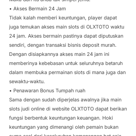
• Akses Bermain 24 Jam
Tidak kalah memberi keuntungan, player dapat
juga temukan akses main slots di OLXTOTO waktu
24 jam. Akses bermain pastinya dapat diputuskan
sendiri, dengan transaksi bisnis deposit murah.
Dengan disiapkannya akses main 24 jam ini
memberinya kebebasan untuk seluruhnya betaruh
dalam membuka permainan slots di mana juga dan
sewaktu-waktu.
• Penawaran Bonus Tumpah ruah
Sama dengan sudah diperjelas awalnya jika main
slots judi online di website OLXTOTO dapat berikan
fungsi berbentuk keuntungan keuangan. Hoki
keuntungan yang dimenangi oleh pemain bukan