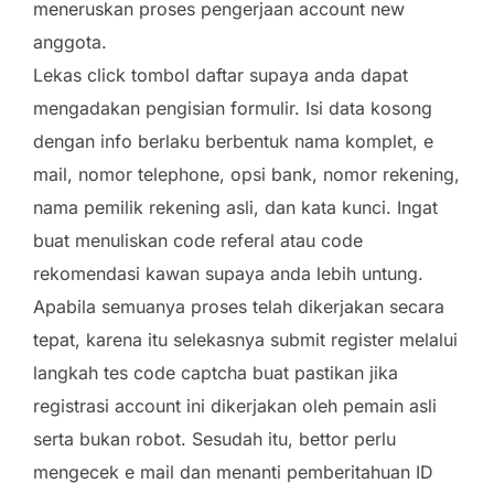
meneruskan proses pengerjaan account new
anggota.
Lekas click tombol daftar supaya anda dapat
mengadakan pengisian formulir. Isi data kosong
dengan info berlaku berbentuk nama komplet, e
mail, nomor telephone, opsi bank, nomor rekening,
nama pemilik rekening asli, dan kata kunci. Ingat
buat menuliskan code referal atau code
rekomendasi kawan supaya anda lebih untung.
Apabila semuanya proses telah dikerjakan secara
tepat, karena itu selekasnya submit register melalui
langkah tes code captcha buat pastikan jika
registrasi account ini dikerjakan oleh pemain asli
serta bukan robot. Sesudah itu, bettor perlu
mengecek e mail dan menanti pemberitahuan ID