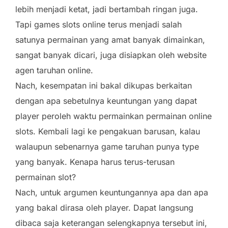
lebih menjadi ketat, jadi bertambah ringan juga.
Tapi games slots online terus menjadi salah
satunya permainan yang amat banyak dimainkan,
sangat banyak dicari, juga disiapkan oleh website
agen taruhan online.
Nach, kesempatan ini bakal dikupas berkaitan
dengan apa sebetulnya keuntungan yang dapat
player peroleh waktu permainkan permainan online
slots. Kembali lagi ke pengakuan barusan, kalau
walaupun sebenarnya game taruhan punya type
yang banyak. Kenapa harus terus-terusan
permainan slot?
Nach, untuk argumen keuntungannya apa dan apa
yang bakal dirasa oleh player. Dapat langsung
dibaca saja keterangan selengkapnya tersebut ini,