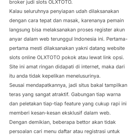
broker judi slots OLXTOTO.
Kalau seluruhnya penyiapan udah dilaksanakan
dengan cara tepat dan masak, karenanya pemain
langsung bisa melaksanakan proses register akun
anyar dalam web terunggul Indonesia ini. Pertama-
pertama mesti dilaksanakan yakni datang website
slots online OLXTOTO pokok atau lewat link opsi.
Site ini amat ringan didapati di internet, maka dari
itu anda tidak kepelikan menelusurinya.
Seusai mendapatkannya, jadi situs bakal tampilkan
teras yang sangat atraktif. Gabungan tiap warna
dan peletakan tiap-tiap feature yang cukup rapi ini
memberi kesan-kesan eksklusif dalam web.
Dengan demikian, beberapa bettor akan tidak
persoalan cari menu daftar atau registrasi untuk