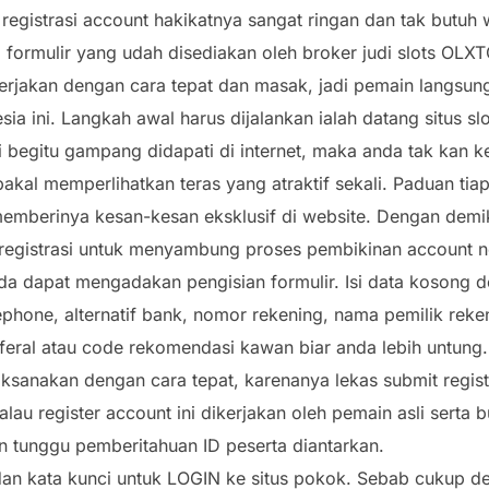
 registrasi account hakikatnya sangat ringan dan tak butuh
di formulir yang udah disediakan oleh broker judi slots OLX
rjakan dengan cara tepat dan masak, jadi pemain langsung
ia ini. Langkah awal harus dijalankan ialah datang situs sl
ini begitu gampang didapati di internet, maka anda tak kan
bakal memperlihatkan teras yang atraktif sekali. Paduan tia
 memberinya kesan-kesan eksklusif di website. Dengan demi
 registrasi untuk menyambung proses pembikinan account 
anda dapat mengadakan pengisian formulir. Isi data kosong
hone, alternatif bank, nomor rekening, nama pemilik rekenin
feral atau code rekomendasi kawan biar anda lebih untung.
aksanakan dengan cara tepat, karenanya lekas submit regis
au register account ini dikerjakan oleh pemain asli serta b
 tunggu pemberitahuan ID peserta diantarkan.
dan kata kunci untuk LOGIN ke situs pokok. Sebab cukup d