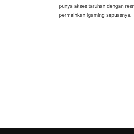
punya akses taruhan dengan resmi
permainkan igaming sepuasnya.