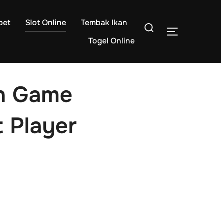
Search
bet
Slot Online
Tembak Ikan
TOGGLE S
for:
Togel Online
n Game
 Player