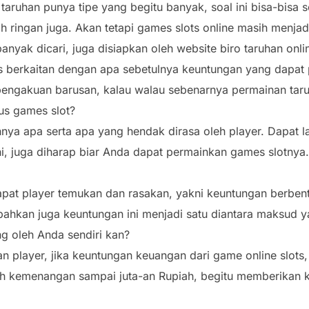
aruhan punya tipe yang begitu banyak, soal ini bisa-bis
ebih ringan juga. Akan tetapi games slots online masih menj
nyak dicari, juga disiapkan oleh website biro taruhan onli
as berkaitan dengan apa sebetulnya keuntungan yang dapat 
e pengakuan barusan, kalau walau sebenarnya permainan ta
us games slot?
ya apa serta apa yang hendak dirasa oleh player. Dapat la
ni, juga diharap biar Anda dapat permainkan games slotnya.
apat player temukan dan rasakan, yakni keuntungan berben
bahkan juga keuntungan ini menjadi satu diantara maksud ya
ng oleh Anda sendiri kan?
n player, jika keuntungan keuangan dari game online slots
h kemenangan sampai juta-an Rupiah, begitu memberikan 