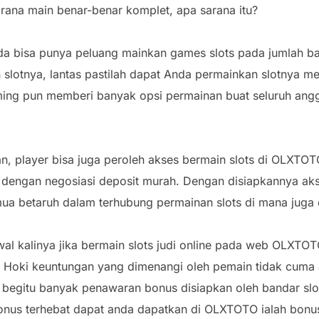
ana main benar-benar komplet, apa sarana itu?
da bisa punya peluang mainkan games slots pada jumlah b
 slotnya, lantas pastilah dapat Anda permainkan slotnya m
ing pun memberi banyak opsi permainan buat seluruh anggo
, player bisa juga peroleh akses bermain slots di OLXTO
i, dengan negosiasi deposit murah. Dengan disiapkannya ak
a betaruh dalam terhubung permainan slots di mana juga
al kalinya jika bermain slots judi online pada web OLXT
Hoki keuntungan yang dimenangi oleh pemain tidak cuma a
 begitu banyak penawaran bonus disiapkan oleh bandar sl
nus terhebat dapat anda dapatkan di OLXTOTO ialah bonus 