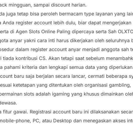
back mingguan, sampai discount harian.
nda juga tetap bisa peroleh bermacam type layanan yang lai
Anda register account lebih dulu, biar dapat mengerjakan
serta di Agen Slots Online Paling dipercaya serta Sah OLX
ota anyar yakni cara inti harus dikerjakan oleh seluruhnya
sedur dalam register account anyar menjadi anggota sah te
i tiada kontribusi CS. Akan tetapi saat sebelum menambahk
a pahami kriteria dan lengkapi semua data yang diperlukan
ount baru saja berjalan secara lancar, cermati beberapa sy
esuai ketetapan yang ditentukan oleh organisasi gambling,
na permainan slots adalah igaming yang khusus dimainkan o
 dewasa.
 fitur gawai. Registrasi account baru ini dilaksanakan seca
mobile-phone, PC, atau Desktop dan menegaskan akses inte