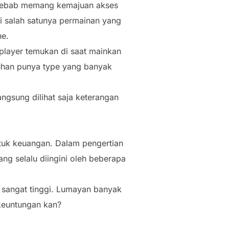
a sebab memang kemajuan akses
adi salah satunya permainan yang
ne.
player temukan di saat mainkan
ruhan punya type yang banyak
ngsung dilihat saja keterangan
tuk keuangan. Dalam pengertian
ng selalu diingini oleh beberapa
, sangat tinggi. Lumayan banyak
keuntungan kan?