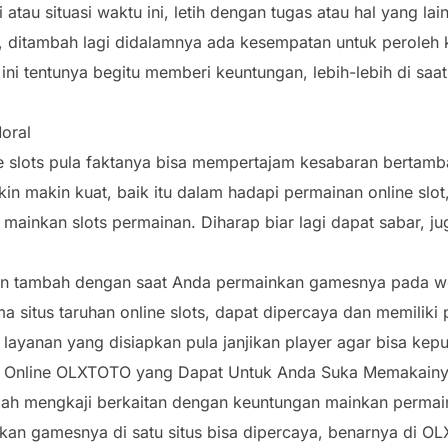
 atau situasi waktu ini, letih dengan tugas atau hal yang lai
, ditambah lagi didalamnya ada kesempatan untuk perole
l ini tentunya begitu memberi keuntungan, lebih-lebih di 
oral
e slots pula faktanya bisa mempertajam kesabaran bertamba
 makin kuat, baik itu dalam hadapi permainan online slot, 
ainkan slots permainan. Diharap biar lagi dapat sabar, ju
in tambah dengan saat Anda permainkan gamesnya pada we
 situs taruhan online slots, dapat dipercaya dan memiliki
 layanan yang disiapkan pula janjikan player agar bisa ke
ts Online OLXTOTO yang Dapat Untuk Anda Suka Memakain
h mengkaji berkaitan dengan keuntungan mainkan permainan
kan gamesnya di satu situs bisa dipercaya, benarnya di O