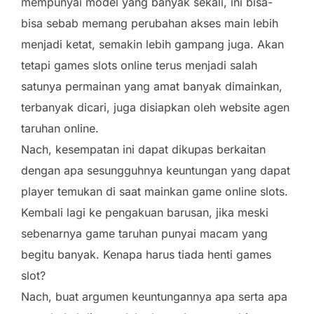
mempunyai model yang banyak sekali, ini bisa-
bisa sebab memang perubahan akses main lebih
menjadi ketat, semakin lebih gampang juga. Akan
tetapi games slots online terus menjadi salah
satunya permainan yang amat banyak dimainkan,
terbanyak dicari, juga disiapkan oleh website agen
taruhan online.
Nach, kesempatan ini dapat dikupas berkaitan
dengan apa sesungguhnya keuntungan yang dapat
player temukan di saat mainkan game online slots.
Kembali lagi ke pengakuan barusan, jika meski
sebenarnya game taruhan punyai macam yang
begitu banyak. Kenapa harus tiada henti games
slot?
Nach, buat argumen keuntungannya apa serta apa