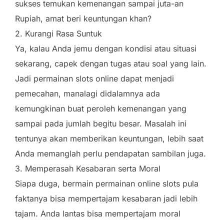
sukses temukan kemenangan sampai juta-an
Rupiah, amat beri keuntungan khan?
2. Kurangi Rasa Suntuk
Ya, kalau Anda jemu dengan kondisi atau situasi
sekarang, capek dengan tugas atau soal yang lain.
Jadi permainan slots online dapat menjadi
pemecahan, manalagi didalamnya ada
kemungkinan buat peroleh kemenangan yang
sampai pada jumlah begitu besar. Masalah ini
tentunya akan memberikan keuntungan, lebih saat
Anda memanglah perlu pendapatan sambilan juga.
3. Memperasah Kesabaran serta Moral
Siapa duga, bermain permainan online slots pula
faktanya bisa mempertajam kesabaran jadi lebih
tajam. Anda lantas bisa mempertajam moral