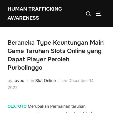
Skip
HUMAN TRAFFICKING
to
Search
TOGGLE
content
AWARENESS
for:
Beraneka Type Keuntungan Main
Game Taruhan Slots Online yang
Dapat Player Peroleh
Purbolinggo
Posted
by
lbvpu
in
Slot Online
on
December 14,
on
2022
OLXTOTO
Merupakan Permainan taruhan