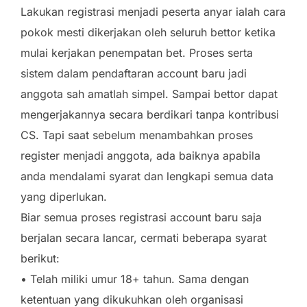
Lakukan registrasi menjadi peserta anyar ialah cara
pokok mesti dikerjakan oleh seluruh bettor ketika
mulai kerjakan penempatan bet. Proses serta
sistem dalam pendaftaran account baru jadi
anggota sah amatlah simpel. Sampai bettor dapat
mengerjakannya secara berdikari tanpa kontribusi
CS. Tapi saat sebelum menambahkan proses
register menjadi anggota, ada baiknya apabila
anda mendalami syarat dan lengkapi semua data
yang diperlukan.
Biar semua proses registrasi account baru saja
berjalan secara lancar, cermati beberapa syarat
berikut:
• Telah miliki umur 18+ tahun. Sama dengan
ketentuan yang dikukuhkan oleh organisasi