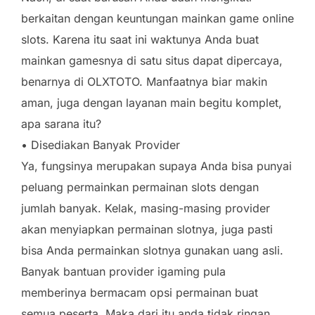
berkaitan dengan keuntungan mainkan game online
slots. Karena itu saat ini waktunya Anda buat
mainkan gamesnya di satu situs dapat dipercaya,
benarnya di OLXTOTO. Manfaatnya biar makin
aman, juga dengan layanan main begitu komplet,
apa sarana itu?
• Disediakan Banyak Provider
Ya, fungsinya merupakan supaya Anda bisa punyai
peluang permainkan permainan slots dengan
jumlah banyak. Kelak, masing-masing provider
akan menyiapkan permainan slotnya, juga pasti
bisa Anda permainkan slotnya gunakan uang asli.
Banyak bantuan provider igaming pula
memberinya bermacam opsi permainan buat
semua peserta. Maka dari itu anda tidak ringan