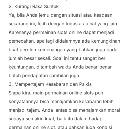
2. Kurangi Rasa Suntuk
Ya, bila Anda jemu dengan situasi atau keadaan
sekarang ini, letih dengan tugas atau hal yang lain.
Karenanya permainan slots online dapat menjadi
pemecahan, apa lagi didalamnya ada kemungkinan
buat peroleh kemenangan yang bahkan juga pada
jumlah besar sekali. Soal ini tentu sangat beri
keuntungan, ditambah waktu Anda benar-benar
butuh pendapatan sambilan juga.
3. Mempertajam Kesabaran dan Psikis
Siapa kira, main permainan online slots pun
kenyataannya bisa menajamkan kesabaran lebih
menjadi tajam. Anda lantas bisa menajamkan moral
supaya semakin kuat, baik itu dalam hadapi
permainan online slot, atau bahkan juga kondisi