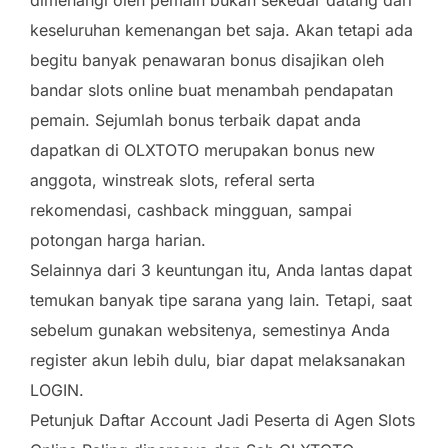
dimenangi oleh pemain bukan sekedar datang dari
keseluruhan kemenangan bet saja. Akan tetapi ada
begitu banyak penawaran bonus disajikan oleh
bandar slots online buat menambah pendapatan
pemain. Sejumlah bonus terbaik dapat anda
dapatkan di OLXTOTO merupakan bonus new
anggota, winstreak slots, referal serta
rekomendasi, cashback mingguan, sampai
potongan harga harian.
Selainnya dari 3 keuntungan itu, Anda lantas dapat
temukan banyak tipe sarana yang lain. Tetapi, saat
sebelum gunakan websitenya, semestinya Anda
register akun lebih dulu, biar dapat melaksanakan
LOGIN.
Petunjuk Daftar Account Jadi Peserta di Agen Slots