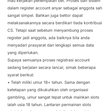
mau kerjakan penempatan bet. Proses dan sistem
dalam register account anyar sebagai anggota sah
sangat simpel. Bahkan juga bettor dapat
melaksanakannya secara berdikari tiada kontribusi
CS. Tetapi saat sebelum menyambung proses
register jadi anggota, ada baiknya bila anda
menyadari prasyarat dan lengkapi semua data
yang diperlukan.
Supaya semuanya proses registrasi account
sedang berjalan secara lancar, simak beberapa
syarat berikut:
• Telah miliki umur 18+ tahun. Sama dengan
ketetapan yang dikukuhkan oleh organisasi
gambling, umur sangat tepat untuk mainkan slots
ialah usia 18 tahun. Lantaran permainan slots