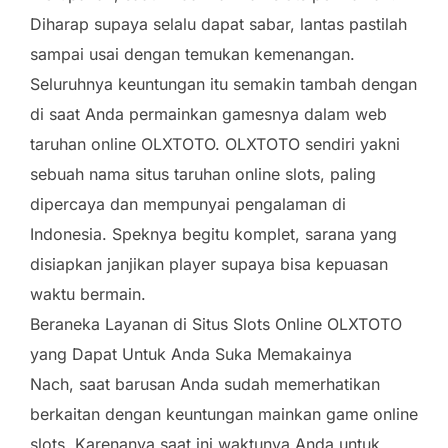
Diharap supaya selalu dapat sabar, lantas pastilah
sampai usai dengan temukan kemenangan.
Seluruhnya keuntungan itu semakin tambah dengan
di saat Anda permainkan gamesnya dalam web
taruhan online OLXTOTO. OLXTOTO sendiri yakni
sebuah nama situs taruhan online slots, paling
dipercaya dan mempunyai pengalaman di
Indonesia. Speknya begitu komplet, sarana yang
disiapkan janjikan player supaya bisa kepuasan
waktu bermain.
Beraneka Layanan di Situs Slots Online OLXTOTO
yang Dapat Untuk Anda Suka Memakainya
Nach, saat barusan Anda sudah memerhatikan
berkaitan dengan keuntungan mainkan game online
slots. Karenanya saat ini waktunya Anda untuk