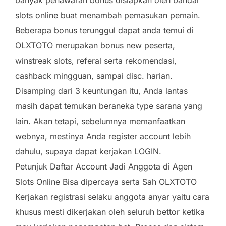
banyak penawaran bonus disiapkan oleh bandar
slots online buat menambah pemasukan pemain.
Beberapa bonus terunggul dapat anda temui di
OLXTOTO merupakan bonus new peserta,
winstreak slots, referal serta rekomendasi,
cashback mingguan, sampai disc. harian.
Disamping dari 3 keuntungan itu, Anda lantas
masih dapat temukan beraneka type sarana yang
lain. Akan tetapi, sebelumnya memanfaatkan
webnya, mestinya Anda register account lebih
dahulu, supaya dapat kerjakan LOGIN.
Petunjuk Daftar Account Jadi Anggota di Agen
Slots Online Bisa dipercaya serta Sah OLXTOTO
Kerjakan registrasi selaku anggota anyar yaitu cara
khusus mesti dikerjakan oleh seluruh bettor ketika