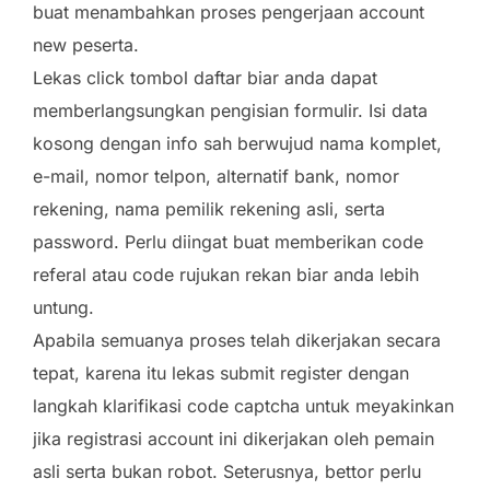
buat menambahkan proses pengerjaan account
new peserta.
Lekas click tombol daftar biar anda dapat
memberlangsungkan pengisian formulir. Isi data
kosong dengan info sah berwujud nama komplet,
e-mail, nomor telpon, alternatif bank, nomor
rekening, nama pemilik rekening asli, serta
password. Perlu diingat buat memberikan code
referal atau code rujukan rekan biar anda lebih
untung.
Apabila semuanya proses telah dikerjakan secara
tepat, karena itu lekas submit register dengan
langkah klarifikasi code captcha untuk meyakinkan
jika registrasi account ini dikerjakan oleh pemain
asli serta bukan robot. Seterusnya, bettor perlu