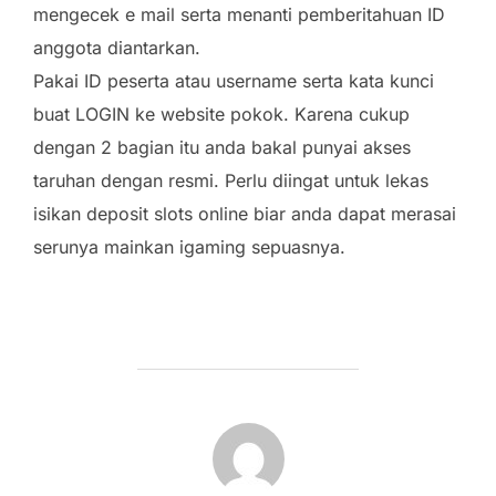
mengecek e mail serta menanti pemberitahuan ID
anggota diantarkan.
Pakai ID peserta atau username serta kata kunci
buat LOGIN ke website pokok. Karena cukup
dengan 2 bagian itu anda bakal punyai akses
taruhan dengan resmi. Perlu diingat untuk lekas
isikan deposit slots online biar anda dapat merasai
serunya mainkan igaming sepuasnya.
POST AUTHOR