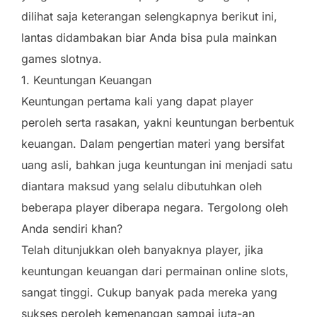
dilihat saja keterangan selengkapnya berikut ini,
lantas didambakan biar Anda bisa pula mainkan
games slotnya.
1. Keuntungan Keuangan
Keuntungan pertama kali yang dapat player
peroleh serta rasakan, yakni keuntungan berbentuk
keuangan. Dalam pengertian materi yang bersifat
uang asli, bahkan juga keuntungan ini menjadi satu
diantara maksud yang selalu dibutuhkan oleh
beberapa player diberapa negara. Tergolong oleh
Anda sendiri khan?
Telah ditunjukkan oleh banyaknya player, jika
keuntungan keuangan dari permainan online slots,
sangat tinggi. Cukup banyak pada mereka yang
sukses peroleh kemenangan sampai juta-an