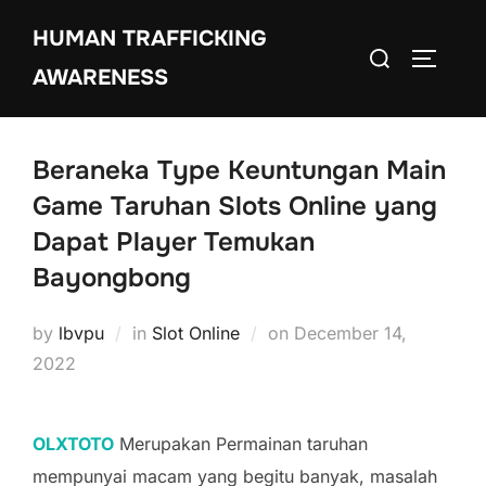
Skip
HUMAN TRAFFICKING
to
Search
TOGGLE
content
AWARENESS
for:
Beraneka Type Keuntungan Main
Game Taruhan Slots Online yang
Dapat Player Temukan
Bayongbong
Posted
by
lbvpu
in
Slot Online
on
December 14,
on
2022
OLXTOTO
Merupakan Permainan taruhan
mempunyai macam yang begitu banyak, masalah