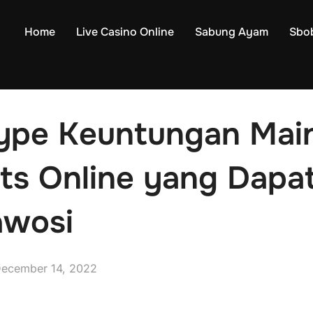
Home
Live Casino Online
Sabung Ayam
Sbo
ype Keuntungan Mai
ts Online yang Dapat
awosi
osted
ecember 14, 2022
n