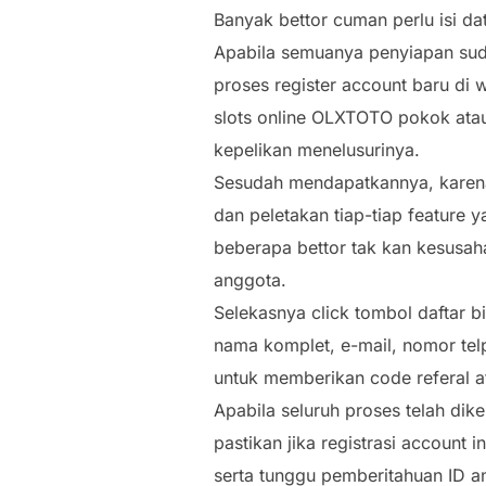
Banyak bettor cuman perlu isi dat
Apabila semuanya penyiapan sud
proses register account baru di 
slots online OLXTOTO pokok atau l
kepelikan menelusurinya.
Sesudah mendapatkannya, karenan
dan peletakan tiap-tiap feature
beberapa bettor tak kan kesusa
anggota.
Selekasnya click tombol daftar 
nama komplet, e-mail, nomor telp
untuk memberikan code referal a
Apabila seluruh proses telah dik
pastikan jika registrasi account 
serta tunggu pemberitahuan ID an