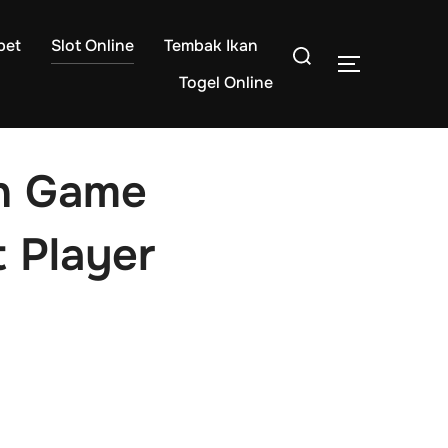
Search
bet
Slot Online
Tembak Ikan
TOGGLE S
for:
Togel Online
n Game
 Player